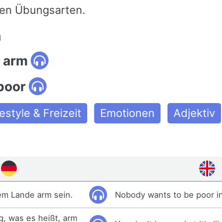
en Übungsarten.
n
 arm
poor
festyle & Freizeit
Emotionen
Adjektiv
em Lande arm sein.
Nobody wants to be poor i
, was es heißt, arm