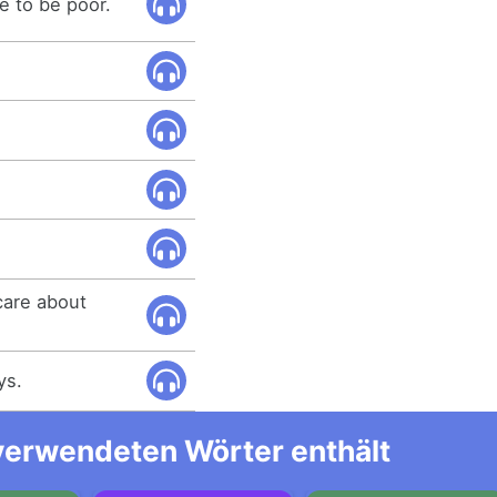
ke to be poor.
care about
ys.
 verwendeten Wörter enthält