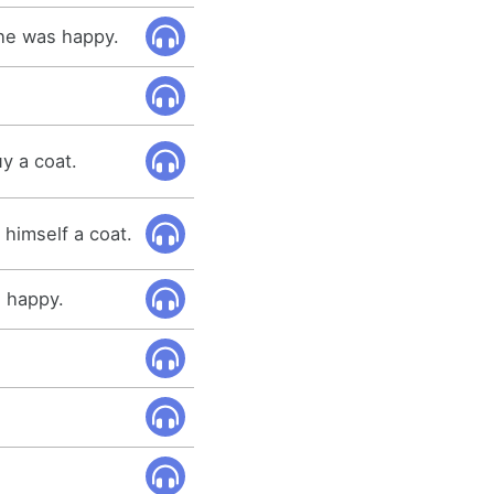
he was happy.
y a coat.
 himself a coat.
 happy.