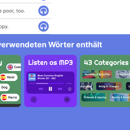
e poor, too.
ppy.
 verwendeten Wörter enthält