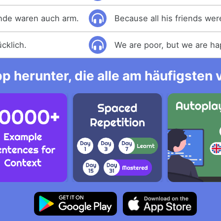
unde waren auch arm.
Because all his friends wer
ücklich.
We are poor, but we are ha
p herunter, die alle am häufigsten