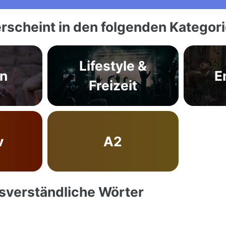
rscheint in den folgenden Kategor
Lifestyle &
en
E
Freizeit
v
A2
ssverständliche Wörter