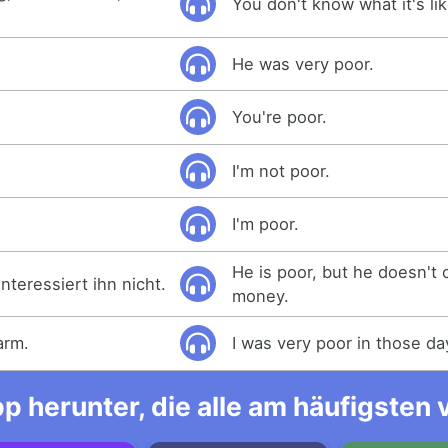
You don't know what it's li
He was very poor.
You're poor.
I'm not poor.
I'm poor.
He is poor, but he doesn't 
interessiert ihn nicht.
money.
arm.
I was very poor in those da
p herunter, die alle am häufigsten