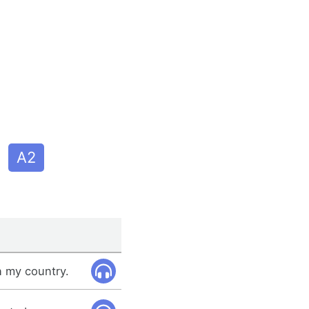
A2
n my country.