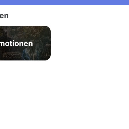
ien
motionen