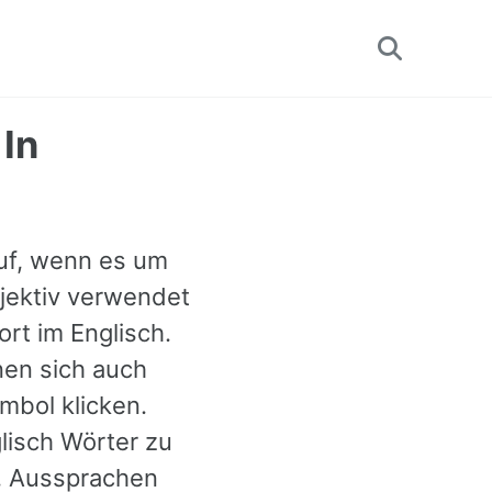
Toggle
search
 In
auf, wenn es um
djektiv verwendet
ort im Englisch.
nen sich auch
mbol klicken.
lisch Wörter zu
n, Aussprachen