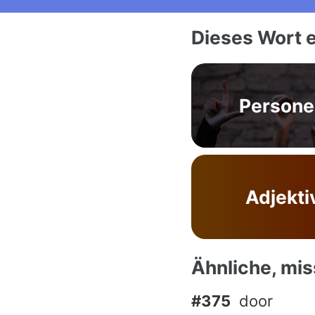
Dieses Wort e
Person
Adjekti
Ähnliche, mi
#375
door