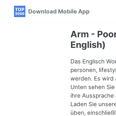
Skip
Skip
Skip
Download Mobile App
to
to
to
primary
content
footer
navigation
Arm - Poor
English)
Das Englisch Wor
personen, lifesty
werden. Es wird a
Unten sehen Sie 
ihre Aussprache 
Laden Sie unsere
üben, einschließ