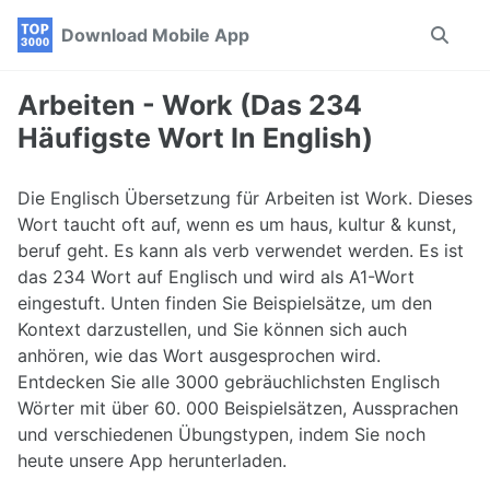
Skip
Skip
Skip
Download Mobile App
Toggle
to
to
to
search
primary
content
footer
navigation
Arbeiten - Work (Das 234
Häufigste Wort In English)
Die Englisch Übersetzung für Arbeiten ist Work. Dieses
Wort taucht oft auf, wenn es um haus, kultur & kunst,
beruf geht. Es kann als verb verwendet werden. Es ist
das 234 Wort auf Englisch und wird als A1-Wort
eingestuft. Unten finden Sie Beispielsätze, um den
Kontext darzustellen, und Sie können sich auch
anhören, wie das Wort ausgesprochen wird.
Entdecken Sie alle 3000 gebräuchlichsten Englisch
Wörter mit über 60. 000 Beispielsätzen, Aussprachen
und verschiedenen Übungstypen, indem Sie noch
heute unsere App herunterladen.