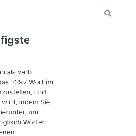
Toggle
search
figste
nn als verb
 das 2292 Wort im
rzustellen, und
 wird, indem Sie
herunter, um
nglisch Wörter
denen