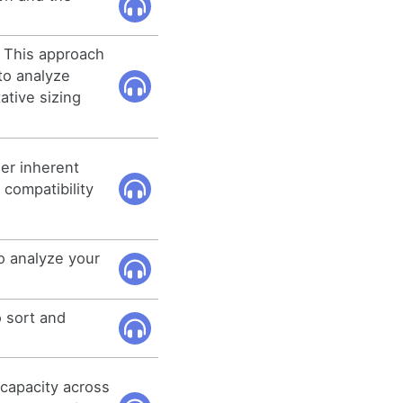
 This approach
to analyze
ative sizing
er inherent
 compatibility
to analyze your
o sort and
 capacity across