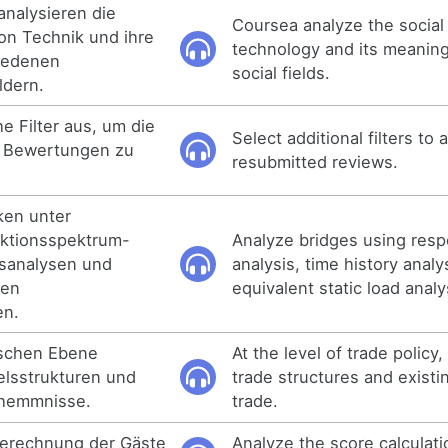
analysieren die
Coursea analyze the social r
von Technik und ihre
technology and its meaning 
iedenen
social fields.
ldern.
e Filter aus, um die
Select additional filters to 
n Bewertungen zu
resubmitted reviews.
ken unter
ktionsspektrum-
Analyze bridges using res
fsanalysen und
analysis, time history analys
hen
equivalent static load analy
en.
ischen Ebene
At the level of trade policy
elsstrukturen und
trade structures and existin
hemmnisse.
trade.
Berechnung der Gäste
Analyze the score calculat