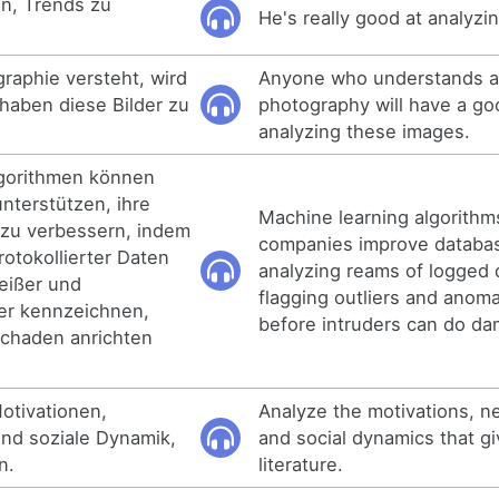
rin, Trends zu
He's really good at analyzi
raphie versteht, wird
Anyone who understands a
haben diese Bilder zu
photography will have a go
analyzing these images.
gorithmen können
nterstützen, ihre
Machine learning algorithm
 zu verbessern, indem
companies improve databas
rotokollierter Daten
analyzing reams of logged 
eißer und
flagging outliers and anom
er kennzeichnen,
before intruders can do d
Schaden anrichten
Motivationen,
Analyze the motivations, n
nd soziale Dynamik,
and social dynamics that gi
n.
literature.