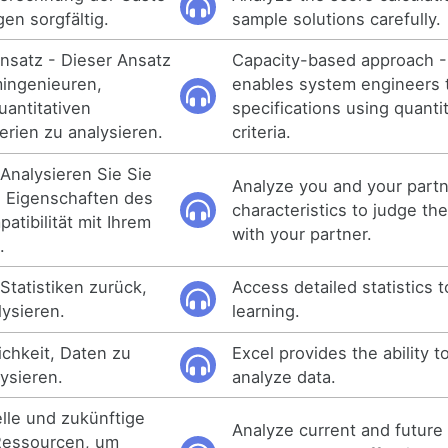
en sorgfältig.
sample solutions carefully.
Ansatz - Dieser Ansatz
Capacity-based approach -
mingenieuren,
enables system engineers 
uantitativen
specifications using quantit
erien zu analysieren.
criteria.
Analysieren Sie Sie
Analyze you and your partn
n Eigenschaften des
characteristics to judge the
atibilität mit Ihrem
with your partner.
.
e Statistiken zurück,
Access detailed statistics 
lysieren.
learning.
ichkeit, Daten zu
Excel provides the ability t
ysieren.
analyze data.
elle und zukünftige
Analyze current and future
 Ressourcen, um