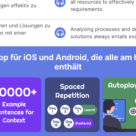
all resources to effectively
gen effektiv zu
requirements.
eren und Lösungen zu
Analyzing processes and d
r mit einer
solutions always entails ev
p für iOS und Android, die alle a
enthält