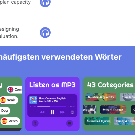
 plan capacity
esigning
aluation.
m häufigsten verwendeten Wörter