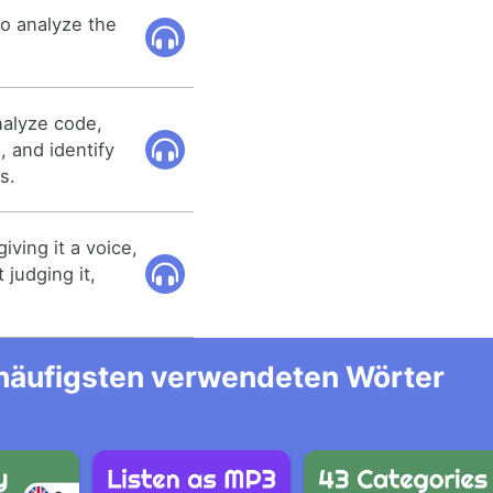
 to analyze the
nalyze code,
s, and identify
s.
iving it a voice,
t judging it,
m häufigsten verwendeten Wörter