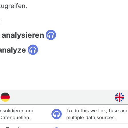
ugreifen.
n
 analysieren
analyze
nsolidieren und
To do this we link, fuse an
 Datenquellen.
multiple data sources.