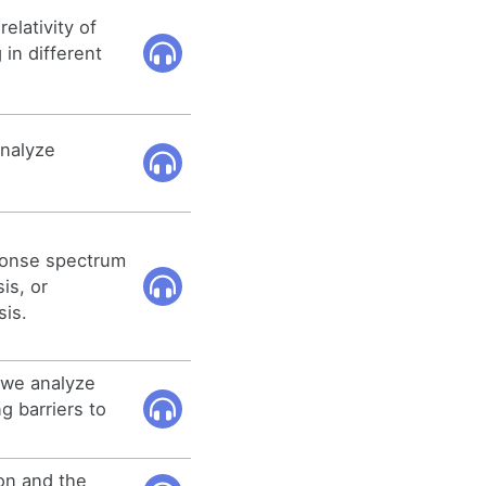
elativity of
in different
analyze
ponse spectrum
is, or
sis.
, we analyze
g barriers to
ion and the