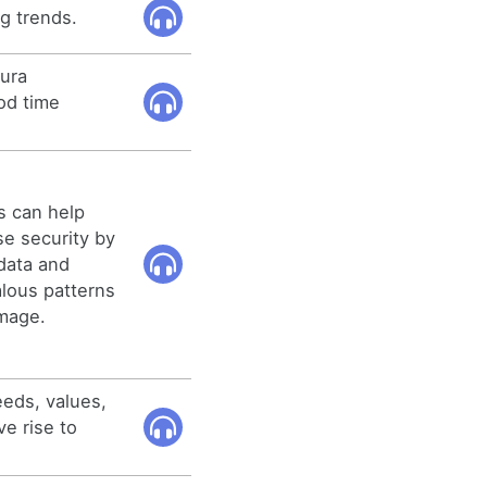
ng trends.
ura
od time
s can help
e security by
data and
alous patterns
amage.
eeds, values,
ve rise to