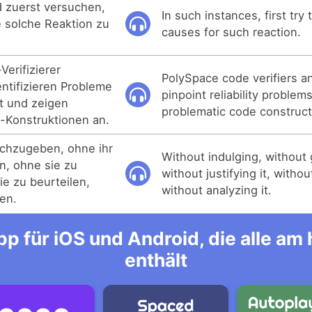
d zuerst versuchen,
In such instances, first try
e solche Reaktion zu
causes for such reaction.
erifizierer
PolySpace code verifiers a
entifizieren Probleme
pinpoint reliability problem
it und zeigen
problematic code construct
-Konstruktionen an.
chzugeben, ohne ihr
Without indulging, without g
n, ohne sie zu
without justifying it, withou
ie zu beurteilen,
without analyzing it.
ren.
p für iOS und Android, die alle a
enthält