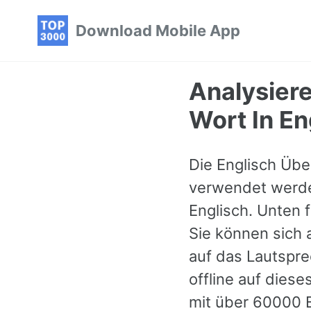
Skip
Skip
Skip
Download Mobile App
to
to
to
primary
content
footer
navigation
Analysier
Wort In En
Die Englisch Übe
verwendet werden
Englisch. Unten 
Sie können sich 
auf das Lautspre
offline auf dies
mit über 60000 