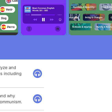
alyze and
s including
 and why
 communism.