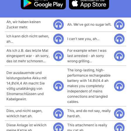
Ah, wir haben keinen
Ah. We've got no sugar left.
Zucker mehr.
Ich kann dich nicht sehen,
I can't see you, ah...
ah...
Als ich z.B. das letzte Mal
For example when I was
eingesperrt war - ah sorry,
last arrested - ah sorry
das ist mehr schmoren...
wrong grilling...
The long-lasting, high-
Der ausdauernde und
performance rechargeable
leistungsstarke Akku mit
battery with 14.8V/4.4 ah
14,8V/4,4 Ah macht Sie
makes you completely
völlig unabhängig von
independent of mains
Stromanschlüssen und
connections and tangled
Kabelgewirr.
cables.
Dies, und nicht sagen,
This, and do not say, really
wirklich hart ah.
hard ah.
Diese Anlage ist wirklich
This attachment is really
meine Katze ah.
my cat ah.