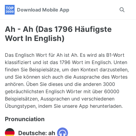
Skip
Skip
Skip
Download Mobile App
Toggle
to
to
to
search
primary
content
footer
navigation
Ah - Ah (Das 1796 Häufigste
Wort In English)
Das Englisch Wort für Ah ist Ah. Es wird als B1-Wort
klassifiziert und ist das 1796 Wort im Englisch. Unten
finden Sie Beispielsätze, um den Kontext darzustellen,
und Sie können sich auch die Aussprache des Wortes
anhören. Üben Sie dieses und die anderen 3000
gebräuchlichsten Englisch Wörter mit über 60000
Beispielsätzen, Aussprachen und verschiedenen
Übungstypen, indem Sie unsere App herunterladen.
Pronunciation
Deutsche: ah