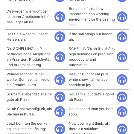
Because of this, how
Deswegen wie wichtiger
important clean working
sauberer Arbeitsbereich für
environment for the bearing
das Lager ah ist.
is ah.
Das Salz wasche unsere
If the salt stings our hearts,
Herzen, ah.
ah.
Die SCHELLING ah 9
SCHELLING's ah 9 satisfies
befriedigt hohe Ansprüche
high demands on precision,
an Präzision, Produktivität
productivity and
und Automatisierung.
automation.
Wunderschöner, reiner,
Beautiful, innocent pure
weißer Schnee... ah, welch
white snow... ah what a
ein Freudefunken.
sparkle of joy.
Scuzamia, aber dat ist eine
Scuzamia, but dat's a good
gute ah Pizza.
ah Pizza.
Nr. ah Geschwindigkeit, als
No ah speed than you here
Sie hier in Kürze.
soon.
Jetzt könnten Sie denken,
Now you might think, ah,
ah, es gibt eine Lösung:
there's a solution: