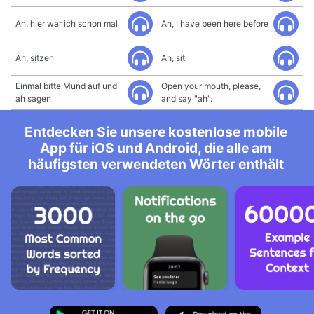
Ah, hier war ich schon mal
Ah, I have been here before
Ah, sitzen
Ah, sit
Einmal bitte Mund auf und
Open your mouth, please,
ah sagen
and say "ah".
Entdecken Sie unsere kostenlose mobile
App für iOS und Android, die alle am
häufigsten verwendeten Wörter enthält