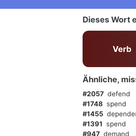
Dieses Wort e
Verb
Ähnliche, mi
#2057
defend
#1748
spend
#1455
depende
#1391
spend
#947
demand