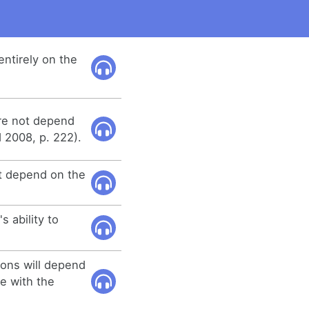
ntirely on the
ore not depend
d 2008, p. 222).
t depend on the
s ability to
ions will depend
e with the