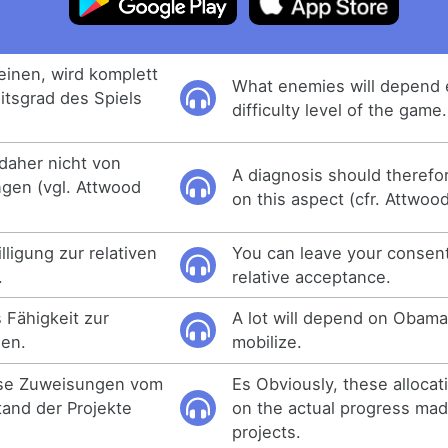
inen, wird komplett
What enemies will depend e
tsgrad des Spiels
difficulty level of the game.
 daher nicht von
A diagnosis should theref
gen (vgl. Attwood
on this aspect (cfr. Attwoo
lligung zur relativen
You can leave your consen
.
relative acceptance.
 Fähigkeit zur
A lot will depend on Obama'
gen.
mobilize.
ese Zuweisungen vom
Es Obviously, these allocat
and der Projekte
on the actual progress mad
projects.