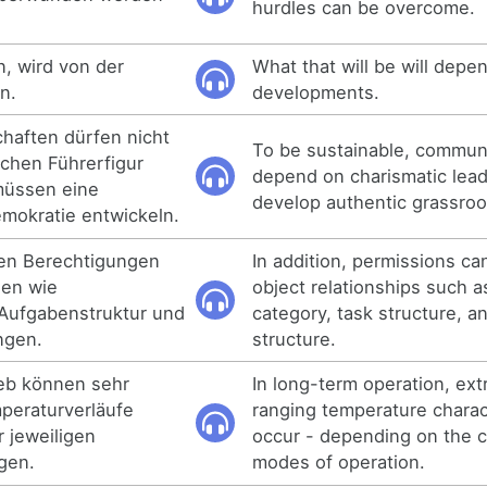
hurdles can be overcome.
, wird von der
What that will be will depe
n.
developments.
haften dürfen nicht
To be sustainable, commun
schen Führerfigur
depend on charismatic lead
müssen eine
develop authentic grassro
mokratie entwickeln.
en Berechtigungen
In addition, permissions c
gen wie
object relationships such 
Aufgabenstruktur und
category, task structure, 
ngen.
structure.
ieb können sehr
In long-term operation, ex
peraturverläufe
ranging temperature charac
r jeweiligen
occur - depending on the 
gen.
modes of operation.