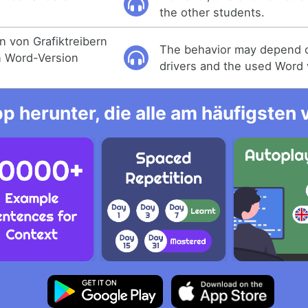
the other students.
n von Grafiktreibern
The behavior may depend 
 Word-Version
drivers and the used Word 
p herunter, die alle am häufigsten