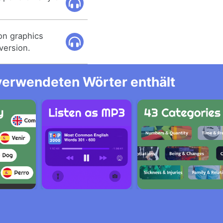
on graphics
version.
 verwendeten Wörter enthält