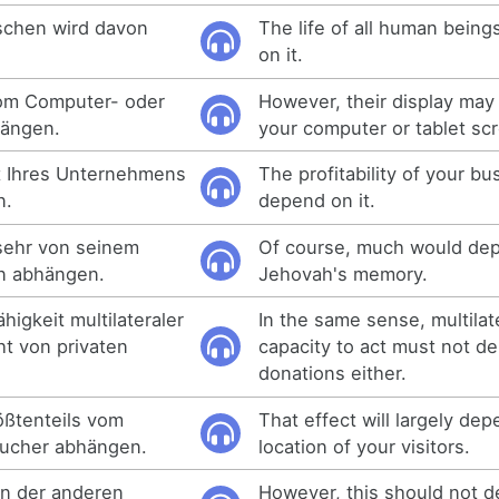
schen wird davon
The life of all human being
on it.
om Computer- oder
However, their display ma
hängen.
your computer or tablet sc
it Ihres Unternehmens
The profitability of your b
n.
depend on it.
sehr von seinem
Of course, much would de
n abhängen.
Jehovah's memory.
igkeit multilateraler
In the same sense, multilat
cht von privaten
capacity to act must not d
donations either.
ößtenteils vom
That effect will largely de
sucher abhängen.
location of your visitors.
en der anderen
However, this should not 