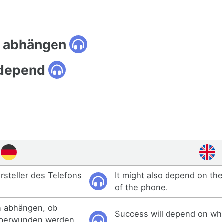
n
: abhängen
 depend
steller des Telefons
It might also depend on th
of the phone.
n abhängen, ob
Success will depend on wh
überwunden werden