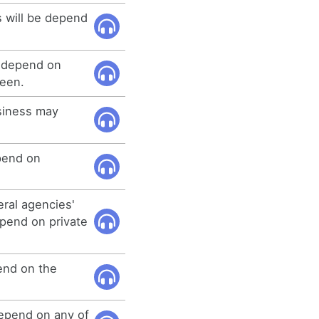
s will be depend
y depend on
reen.
usiness may
pend on
eral agencies'
epend on private
pend on the
depend on any of