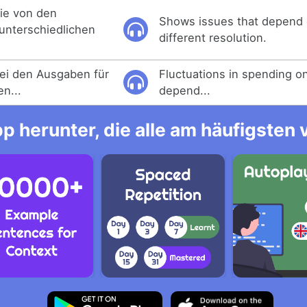
die von den
Shows issues that depend 
 unterschiedlichen
different resolution.
.
ei den Ausgaben für
Fluctuations in spending o
n...
depend...
p herunter, die alle am häufigsten