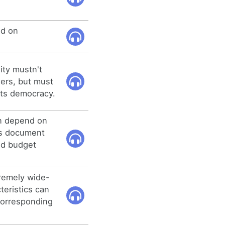
nd on
ity mustn't
ers, but must
ots democracy.
an depend on
as document
and budget
tremely wide-
teristics can
corresponding