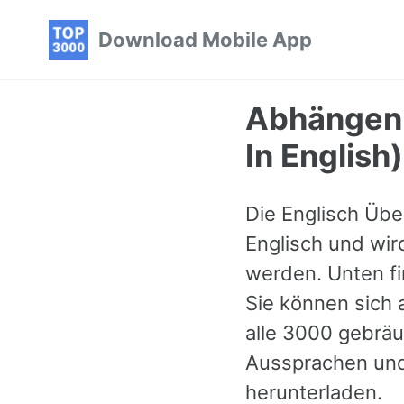
Skip
Skip
Skip
Download Mobile App
to
to
to
primary
content
footer
navigation
Abhängen 
In English)
Die Englisch Übe
Englisch und wir
werden. Unten fi
Sie können sich
alle 3000 gebräu
Aussprachen und
herunterladen.