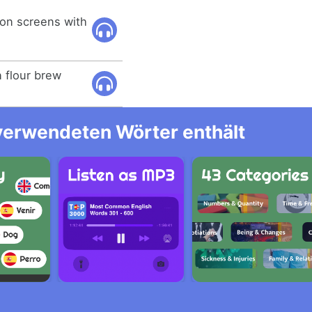
on screens with
n flour brew
 verwendeten Wörter enthält