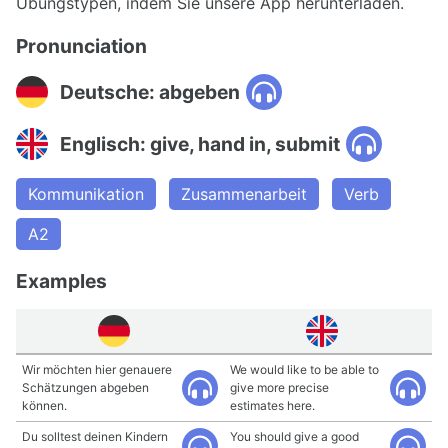
Übungstypen, indem Sie unsere App herunterladen.
Pronunciation
Deutsche: abgeben
Englisch: give, hand in, submit
Kommunikation
Zusammenarbeit
Verb
A2
Examples
Wir möchten hier genauere
We would like to be able to
Schätzungen abgeben
give more precise
können.
estimates here.
Du solltest deinen Kindern
You should give a good