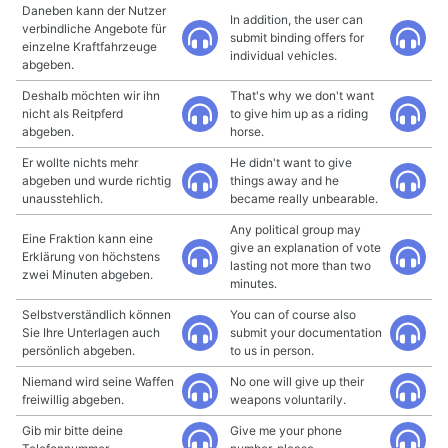
Daneben kann der Nutzer
In addition, the user can
verbindliche Angebote für
submit binding offers for
einzelne Kraftfahrzeuge
individual vehicles.
abgeben.
Deshalb möchten wir ihn
That's why we don't want
nicht als Reitpferd
to give him up as a riding
abgeben.
horse.
Er wollte nichts mehr
He didn't want to give
abgeben und wurde richtig
things away and he
unausstehlich.
became really unbearable.
Any political group may
Eine Fraktion kann eine
give an explanation of vote
Erklärung von höchstens
lasting not more than two
zwei Minuten abgeben.
minutes.
Selbstverständlich können
You can of course also
Sie Ihre Unterlagen auch
submit your documentation
persönlich abgeben.
to us in person.
Niemand wird seine Waffen
No one will give up their
freiwillig abgeben.
weapons voluntarily.
Gib mir bitte deine
Give me your phone