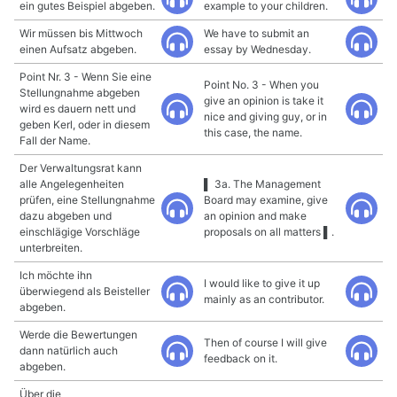
ein gutes Beispiel abgeben.
example to your children.
Wir müssen bis Mittwoch
We have to submit an
einen Aufsatz abgeben.
essay by Wednesday.
Point Nr. 3 - Wenn Sie eine
Point No. 3 - When you
Stellungnahme abgeben
give an opinion is take it
wird es dauern nett und
nice and giving guy, or in
geben Kerl, oder in diesem
this case, the name.
Fall der Name.
Der Verwaltungsrat kann
alle Angelegenheiten
▌ 3a. The Management
prüfen, eine Stellungnahme
Board may examine, give
dazu abgeben und
an opinion and make
einschlägige Vorschläge
proposals on all matters ▌.
unterbreiten.
Ich möchte ihn
I would like to give it up
überwiegend als Beisteller
mainly as an contributor.
abgeben.
Werde die Bewertungen
Then of course I will give
dann natürlich auch
feedback on it.
abgeben.
Über die