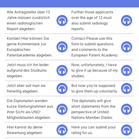
Alle Antragsteller über 12
Further those applicants
Jahre müssen zusätzlich
over the age of 12 must
einen radiologischen
also submit radiology
Report abgeben.
reports.
Kontakt Hier können Sie
Contact Please use this
gerne Kommentare zur
form to submit questions
Europäischen
and comments to the
Patentakademie abgeben.
European Patent Academy.
Jetzt muss ich ihn leider
Now, unfortunately, I have
aufgrund des Studiums
to give it up because of my
abgeben.
studies.
Jetzt aber soll man sie
But now you're supposed
freiwillig abgeben.
to give them up voluntarily.
Die Diplomaten werden
The diplomats will give
kurze Stellungnahmen aus
short statements from the
ihrer Sicht als UNO-
perspective of United
Mitgliedstaaten abgeben.
Nations Member States.
Hier kannst du deine
Here you can submit your
Bewertung abgeben.
rating for us.