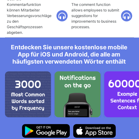
Kommentarfunktion
The comment function
können Mitarbeiter
allows employees to submit
Verbesserungsvorschläge
suggestions for
zu den
improvements to business
Geschäftsprozessen
processes.
abgeben.
Entdecken Sie unsere kostenlose mobile
App für iOS und Android, die alle am
häufigsten verwendeten Wörter enthält