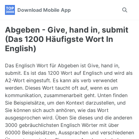
Skip
Skip
Skip
Download Mobile App
Toggle
to
to
to
search
primary
content
footer
navigation
Abgeben - Give, hand in, submit
(Das 1200 Häufigste Wort In
English)
Das Englisch Wort für Abgeben ist Give, hand in,
submit. Es ist das 1200 Wort auf Englisch und wird als
A2-Wort eingestuft. Es kann als verb verwendet
werden. Dieses Wort taucht oft auf, wenn es um
kommunikation, zusammenarbeit geht. Unten finden
Sie Beispielsätze, um den Kontext darzustellen, und
Sie können sich auch anhören, wie das Wort
ausgesprochen wird. Üben Sie dieses und die anderen
3000 gebräuchlichsten Englisch Wörter mit über
60000 Beispielsätzen, Aussprachen und verschiedenen