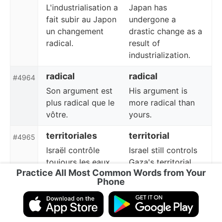
L'industrialisation a
Japan has
fait subir au Japon
undergone a
un changement
drastic change as a
radical.
result of
industrialization.
radical
radical
#4964
Son argument est
His argument is
plus radical que le
more radical than
vôtre.
yours.
territoriales
territorial
#4965
Israël contrôle
Israel still controls
toujours les eaux
Gaza's territorial
Practice All Most Common Words from Your
territoriales de
waters.
Phone
Gaza.
tireur
shooter
#4966
J'espère qu'ils
I hope they catch