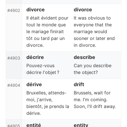
divorce
divorce
#4902
Il était évident pour
It was obvious to
tout le monde que
everyone that the
le mariage finirait
marriage would
tôt ou tard par un
sooner or later end
divorce.
in divorce.
décrire
describe
#4903
Pouvez-vous
Can you describe
décrire l'objet ?
the object?
dérive
drift
#4904
Bruxelles, attends-
Brussels, wait for
moi, j'arrive,
me. I'm coming.
bientôt, je prends la
Soon, I'll drift away.
dérive.
entité
entity
#4905