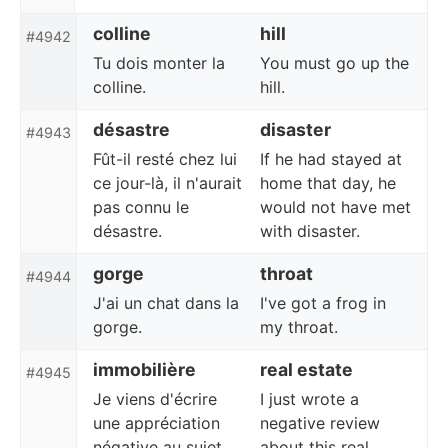
colline
hill
#4942
Tu dois monter la
You must go up the
colline.
hill.
désastre
disaster
#4943
Fût-il resté chez lui
If he had stayed at
ce jour-là, il n'aurait
home that day, he
pas connu le
would not have met
désastre.
with disaster.
gorge
throat
#4944
J'ai un chat dans la
I've got a frog in
gorge.
my throat.
immobilière
real estate
#4945
Je viens d'écrire
I just wrote a
une appréciation
negative review
négative au sujet
about this real