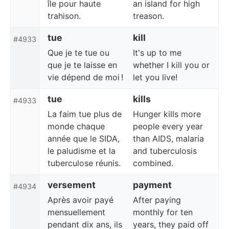
île pour haute
an island for high
trahison.
treason.
tue
kill
#4933
Que je te tue ou
It's up to me
que je te laisse en
whether I kill you or
vie dépend de moi !
let you live!
tue
kills
#4933
La faim tue plus de
Hunger kills more
monde chaque
people every year
année que le SIDA,
than AIDS, malaria
le paludisme et la
and tuberculosis
tuberculose réunis.
combined.
versement
payment
#4934
Après avoir payé
After paying
mensuellement
monthly for ten
pendant dix ans, ils
years, they paid off