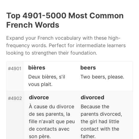
Skip
Skip
Skip
to
to
to
Top 4901-5000 Most Common
primary
content
footer
French Words
navigation
Expand your French vocabulary with these high-
frequency words. Perfect for intermediate learners
looking to strengthen their foundation.
bières
beers
#4901
Deux bières, s'il
Two beers, please.
vous plait.
divorce
divorced
#4902
À cause du divorce
Because the
de ses parents, la
parents divorced,
fille n'avait que peu
the girl had little
de contacts avec
contact with the
son père.
father.