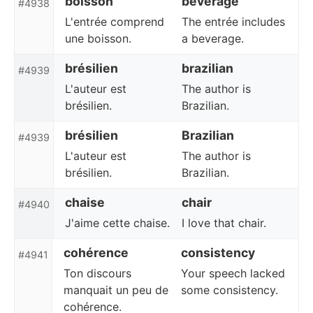
boisson
beverage
#4938
L'entrée comprend
The entrée includes
une boisson.
a beverage.
brésilien
brazilian
#4939
L'auteur est
The author is
brésilien.
Brazilian.
brésilien
Brazilian
#4939
L'auteur est
The author is
brésilien.
Brazilian.
chaise
chair
#4940
J'aime cette chaise.
I love that chair.
cohérence
consistency
#4941
Ton discours
Your speech lacked
manquait un peu de
some consistency.
cohérence.