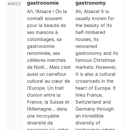
gastronomie
gastronomy
#4923
Ah, l’Alsace ! On la
Ah, Alsace! It is
connaît souvent
usually known for
pour la beauté de
the beauty of its
ses maisons à
half-timbered
colombages, sa
houses, its
gastronomie
renowned
renommée, ses
gastronomy and its
célèbres marchés
famous Christmas
de Noël… Mais c’est
markets. However,
aussi un carrefour
it is also a cultural
culturel au cœur de
crossroads in the
l’Europe. Un trait
heart of Europe. It
d’union entre la
links France,
France, la Suisse et
Switzerland and
l’Allemagne… dans
Germany through
une incroyable
an incredible
diversité de
diversity of
paysages où, entre
landscapes where,