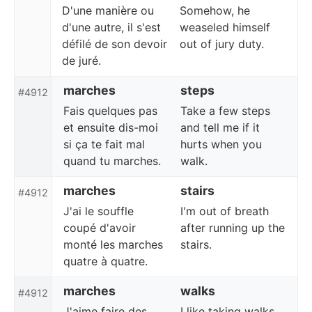
D'une manière ou
Somehow, he
d'une autre, il s'est
weaseled himself
défilé de son devoir
out of jury duty.
de juré.
marches
steps
#4912
Fais quelques pas
Take a few steps
et ensuite dis-moi
and tell me if it
si ça te fait mal
hurts when you
quand tu marches.
walk.
marches
stairs
#4912
J'ai le souffle
I'm out of breath
coupé d'avoir
after running up the
monté les marches
stairs.
quatre à quatre.
marches
walks
#4912
J'aime faire des
I like taking walks