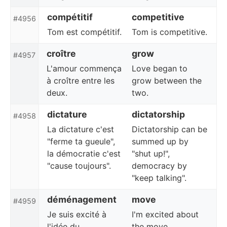
compétitif
competitive
#4956
Tom est compétitif.
Tom is competitive.
croître
grow
#4957
L'amour commença
Love began to
à croître entre les
grow between the
deux.
two.
dictature
dictatorship
#4958
La dictature c'est
Dictatorship can be
"ferme ta gueule",
summed up by
la démocratie c'est
"shut up!",
"cause toujours".
democracy by
"keep talking".
déménagement
move
#4959
Je suis excité à
I'm excited about
l'idée du
the move.