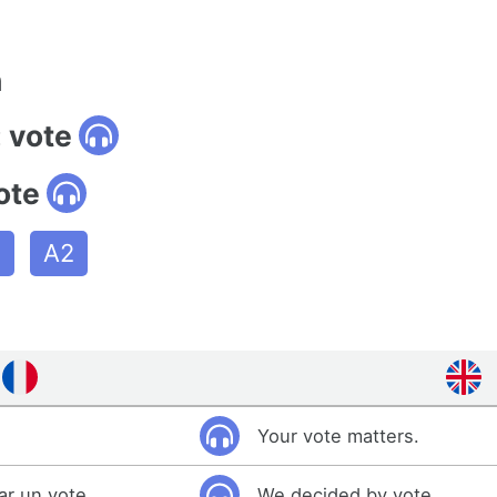
n
 vote
ote
m
A2
Your vote matters.
r un vote.
We decided by vote.