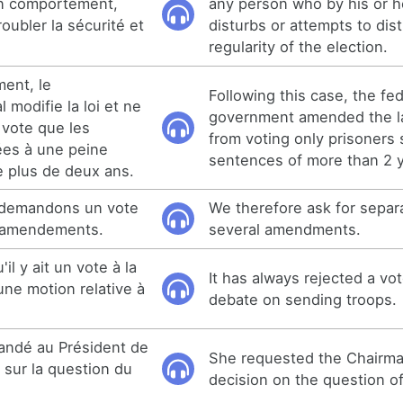
on comportement,
any person who by his or 
roubler la sécurité et
disturbs or attempts to dis
regularity of the election.
ment, le
Following this case, the fed
modifie la loi et ne
government amended the la
e vote que les
from voting only prisoners 
es à une peine
sentences of more than 2 y
 plus de deux ans.
 demandons un vote
We therefore ask for separ
s amendements.
several amendments.
'il y ait un vote à la
It has always rejected a vot
une motion relative à
debate on sending troops.
andé au Président de
She requested the Chairma
 sur la question du
decision on the question of