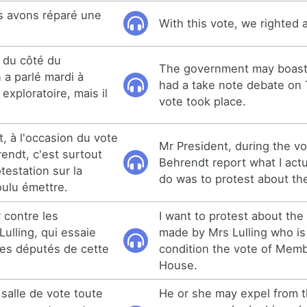
s avons réparé une
With this vote, we righted 
 du côté du
The government may boast
a parlé mardi à
had a take note debate on 
exploratoire, mais il
vote took place.
, à l'occasion du vote
Mr President, during the v
endt, c'est surtout
Behrendt report what I act
testation sur la
do was to protest about th
oulu émettre.
 contre les
I want to protest about th
ulling, qui essaie
made by Mrs Lulling who is 
des députés de cette
condition the vote of Memb
House.
 salle de vote toute
He or she may expel from 