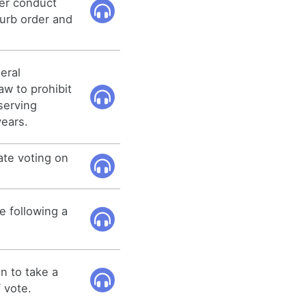
her conduct
turb order and
eral
w to prohibit
serving
ears.
ate voting on
e following a
n to take a
 vote.