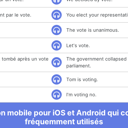
nt par le vote.
You elect your representati
The vote is unanimous.
Let's vote.
 tombé après un vote
The government collapsed a
parliament.
Tom is voting.
I'm voting no.
n mobile pour iOS et Android qui co
fréquemment utilisés