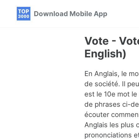
Skip
Skip
Skip
Download Mobile App
to
to
to
primary
content
footer
navigation
Vote - Vo
English)
En Anglais, le m
de société. Il p
est le 10e mot l
de phrases ci-de
écouter comment
Anglais les plus
prononciations e