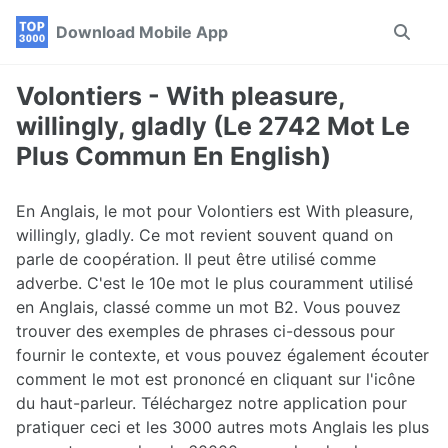
Skip
Skip
Skip
Download Mobile App
Toggle
to
to
to
search
primary
content
footer
navigation
Volontiers - With pleasure,
willingly, gladly (Le 2742 Mot Le
Plus Commun En English)
En Anglais, le mot pour Volontiers est With pleasure,
willingly, gladly. Ce mot revient souvent quand on
parle de coopération. Il peut être utilisé comme
adverbe. C'est le 10e mot le plus couramment utilisé
en Anglais, classé comme un mot B2. Vous pouvez
trouver des exemples de phrases ci-dessous pour
fournir le contexte, et vous pouvez également écouter
comment le mot est prononcé en cliquant sur l'icône
du haut-parleur. Téléchargez notre application pour
pratiquer ceci et les 3000 autres mots Anglais les plus