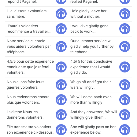
répondit Paganel.
replied Paganel.
Il la laisserait volontiers
He'd gladly leave her
sans mère.
without a mother.
J'aurais volontiers
I would've gladly gone
recommencé à travailler...
back to work...
Notre service clientèle
Our customer service will
vous aidera volontiers par
gladly help you further by
téléphone.
telephone.
4,5/5 pour cette expérience
4.5/ 5 for this conclusive
concluante que je referai
experience that I would
volontiers.
gladly do.
Nous allons faire leurs
We go off and fight their
guerres volontiers.
wars willingly.
Nous reviendrons encore
We will come back even
plus que volontiers.
more than willingly.
Ils dirent: Nous les
And they answered, We will
donnerons volontiers.
willingly give [them].
Elle transmettra volontiers
She will gladly pass on her
son expérience ci-dessous.
experience below.