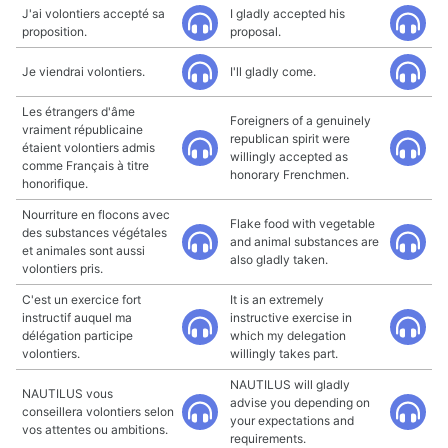
J'ai volontiers accepté sa
I gladly accepted his
proposition.
proposal.
Je viendrai volontiers.
I'll gladly come.
Les étrangers d'âme
Foreigners of a genuinely
vraiment républicaine
republican spirit were
étaient volontiers admis
willingly accepted as
comme Français à titre
honorary Frenchmen.
honorifique.
Nourriture en flocons avec
Flake food with vegetable
des substances végétales
and animal substances are
et animales sont aussi
also gladly taken.
volontiers pris.
C'est un exercice fort
It is an extremely
instructif auquel ma
instructive exercise in
délégation participe
which my delegation
volontiers.
willingly takes part.
NAUTILUS will gladly
NAUTILUS vous
advise you depending on
conseillera volontiers selon
your expectations and
vos attentes ou ambitions.
requirements.