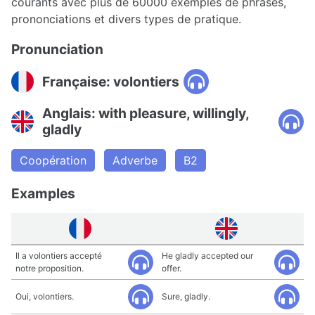
courants avec plus de 60000 exemples de phrases,
prononciations et divers types de pratique.
Pronunciation
Française: volontiers
Anglais: with pleasure, willingly,
gladly
Coopération
Adverbe
B2
Examples
Il a volontiers accepté
He gladly accepted our
notre proposition.
offer.
Oui, volontiers.
Sure, gladly.