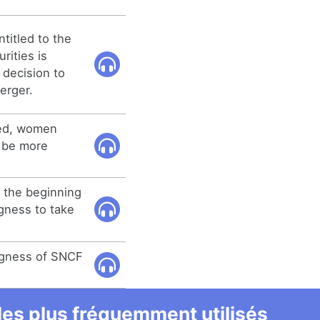
ntitled to the
urities is
 decision to
erger.
sted, women
 be more
 the beginning
gness to take
ngness of SNCF
 les plus fréquemment utilisés