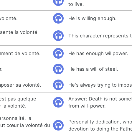
to live.
volonté.
He is willing enough.
sente la volonté
This character represents th
amment de volonté.
He has enough willpower.
r.
He has a will of steel.
imposer sa volonté.
He's always trying to impose
est pas quelque
Answer: Death is not somet
 la volonté.
from will-power.
rsonnalité, la
Personality dedication, wh
out cœur la volonté du
devotion to doing the Father