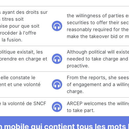
s ayant des droits sur
the willingness of parties e
s titres soit
securities to offer their sec
ise pour que soit
reasonably required for the
rocéder à l'offre
make the takeover bid or m
 la fusion.
itique existait, les
Although political will exi
prendre en charge et
needed to take charge and
proactive.
 elle constate le
From the reports, she sees
nt et une volonté
of engagement and a willin
.
charge.
de la volonté de SNCF
ARCEP welcomes the willi
to take part.
 mobile qui contient tous les mots