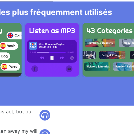
 les plus fréquemment utilisés
us act, but our
ken away my will