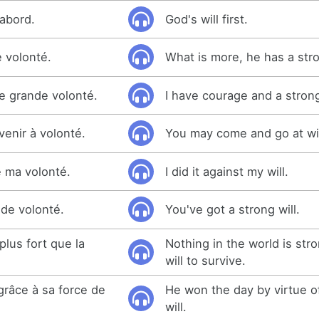
'abord.
God's will first.
e volonté.
What is more, he has a stro
ne grande volonté.
I have courage and a strong
venir à volonté.
You may come and go at wil
de ma volonté.
I did it against my will.
de volonté.
You've got a strong will.
lus fort que la
Nothing in the world is str
will to survive.
 grâce à sa force de
He won the day by virtue of
will.