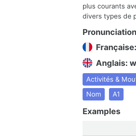
plus courants av
divers types de p
Pronunciatio
Française:
Anglais: wi
Activités & Mo
Nom
A1
Examples