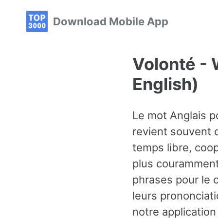
Skip
Skip
Skip
Download Mobile App
to
to
to
primary
content
footer
navigation
Volonté - 
English)
Le mot Anglais po
revient souvent 
temps libre, coop
plus couramment 
phrases pour le 
leurs prononciati
notre application