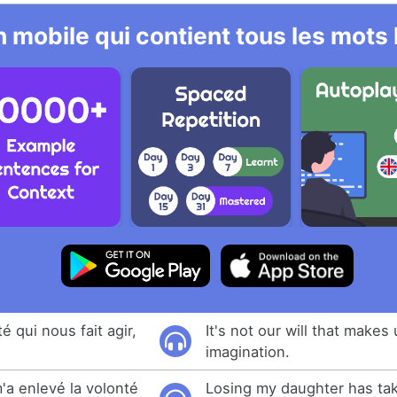
 mobile qui contient tous les mots
é qui nous fait agir,
It's not our will that makes 
imagination.
m'a enlevé la volonté
Losing my daughter has ta