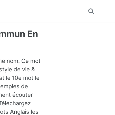
Toggle
search
Commun En
omme nom. Ce mot
tyle de vie &
st le 10e mot le
exemples de
ment écouter
 Téléchargez
ots Anglais les