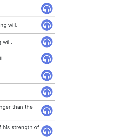
ng will.
 will.
l.
onger than the
 his strength of