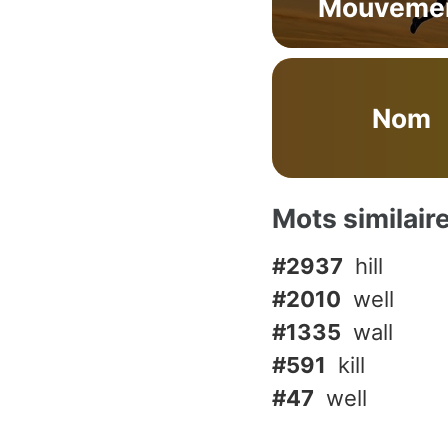
Mouveme
Nom
Mots similair
#2937
hill
#2010
well
#1335
wall
#591
kill
#47
well