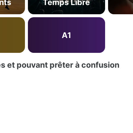
nts
Temps Libre
A1
es et pouvant prêter à confusion