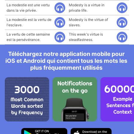
La modestie est une vertu
Modesty is a virtue in
dans la vie privée.
private life.
La modestie est la vertu de
Modesty is the virtue of
l'esclave.
slaves.
La vertu de cette semaine
This week's virtue is
est la persévérance.
steadfastness.
Téléchargez notre application mobile pour
iOS et Android qui contient tous les mots les
plus fréquemment utilisés