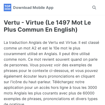
Skip
Skip
Skip
Download Mobile App
Toggle
to
to
to
search
primary
content
footer
navigation
Vertu - Virtue (Le 1497 Mot Le
Plus Commun En English)
La traduction Anglais de Vertu est Virtue. Il est classé
comme un mot A2 et est le 10e mot le plus
couramment utilisé en Anglais. Il peut être utilisé
comme nom. Ce mot revient souvent quand on parle
de personnes. Vous pouvez voir des exemples de
phrases pour le contexte ci-dessous, et vous pouvez
également écouter leurs prononciations en cliquant
sur l'icône du haut-parleur. Téléchargez notre
application pour un accès hors ligne à tous les 3000
mots Anglais les plus courants avec plus de 60000
exemples de phrases, prononciations et divers types
de pratique.