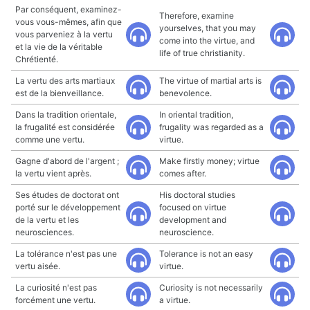
Par conséquent, examinez-
Therefore, examine
vous vous-mêmes, afin que
yourselves, that you may
vous parveniez à la vertu
come into the virtue, and
et la vie de la véritable
life of true christianity.
Chrétienté.
La vertu des arts martiaux
The virtue of martial arts is
est de la bienveillance.
benevolence.
Dans la tradition orientale,
In oriental tradition,
la frugalité est considérée
frugality was regarded as a
comme une vertu.
virtue.
Gagne d'abord de l'argent ;
Make firstly money; virtue
la vertu vient après.
comes after.
Ses études de doctorat ont
His doctoral studies
porté sur le développement
focused on virtue
de la vertu et les
development and
neurosciences.
neuroscience.
La tolérance n'est pas une
Tolerance is not an easy
vertu aisée.
virtue.
La curiosité n'est pas
Curiosity is not necessarily
forcément une vertu.
a virtue.