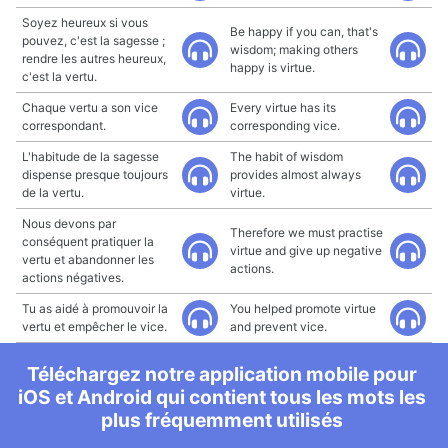
Soyez heureux si vous
Be happy if you can, that's
pouvez, c'est la sagesse ;
wisdom; making others
rendre les autres heureux,
happy is virtue.
c'est la vertu.
Chaque vertu a son vice
Every virtue has its
correspondant.
corresponding vice.
L'habitude de la sagesse
The habit of wisdom
dispense presque toujours
provides almost always
de la vertu.
virtue.
Nous devons par
Therefore we must practise
conséquent pratiquer la
virtue and give up negative
vertu et abandonner les
actions.
actions négatives.
Tu as aidé à promouvoir la
You helped promote virtue
vertu et empêcher le vice.
and prevent vice.
Téléchargez notre application mobile pour
iOS et Android qui contient tous les mots les
plus fréquemment utilisés