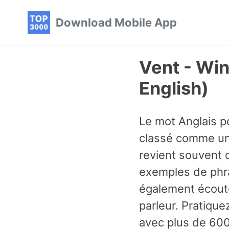
Skip
Skip
Skip
Download Mobile App
to
to
to
primary
content
footer
navigation
Vent - Wi
English)
Le mot Anglais po
classé comme un 
revient souvent 
exemples de phra
également écoute
parleur. Pratique
avec plus de 600