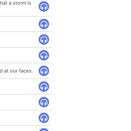
hat a storm is
.
d at our faces.