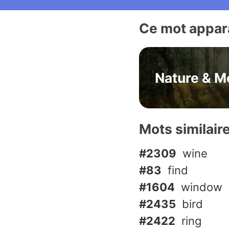
Ce mot appara
Nature & M
Mots similair
#2309
wine
#83
find
#1604
window
#2435
bird
#2422
ring