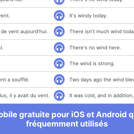
vent.
It's windy today.
 de vent aujourd'hui.
There isn't much wind toda
i.
There's no wind here.
The wind is strong.
ent a soufflé.
Two days ago the wind ble
plus, il y avait du vent.
It was cold, and in addition
bile gratuite pour iOS et Android qu
fréquemment utilisés