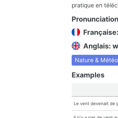
pratique en téléc
Pronunciatio
Française:
Anglais: 
Nature & Météo
Examples
Le vent devenait de p
Il n'y a pas de vent a