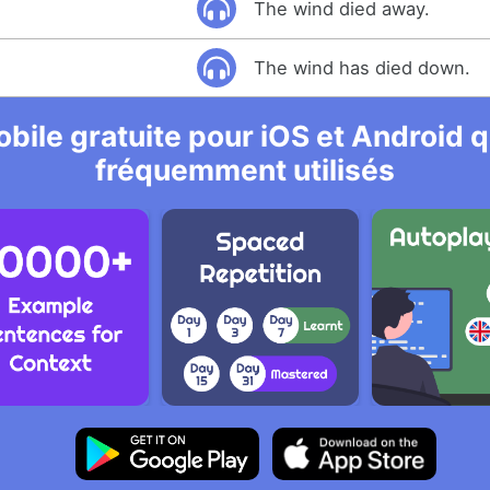
The wind died away.
The wind has died down.
bile gratuite pour iOS et Android qu
fréquemment utilisés