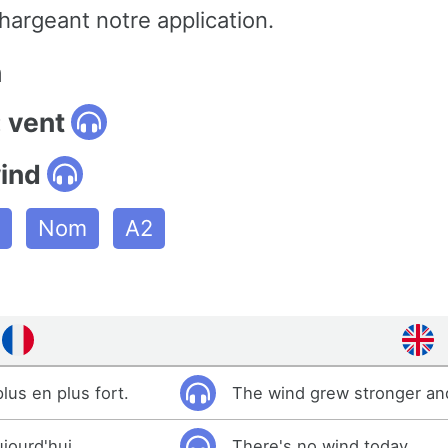
hargeant notre application.
n
 vent
wind
Nom
A2
lus en plus fort.
The wind grew stronger an
ujourd'hui.
There's no wind today.