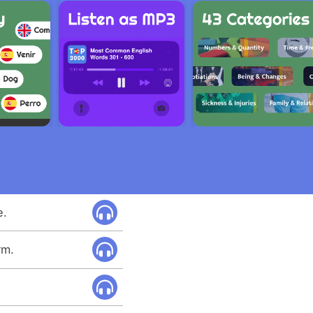
e.
rm.