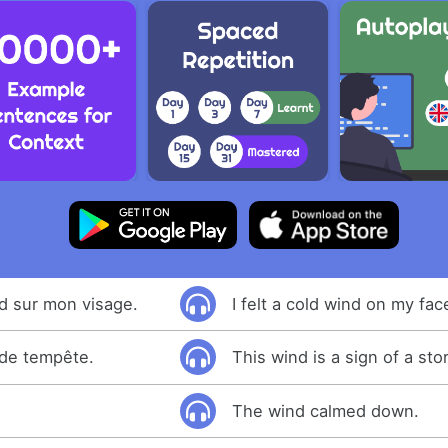
oid sur mon visage.
I felt a cold wind on my fac
 de tempête.
This wind is a sign of a sto
The wind calmed down.