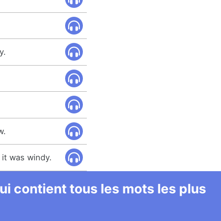
y.
w.
, it was windy.
i contient tous les mots les plus