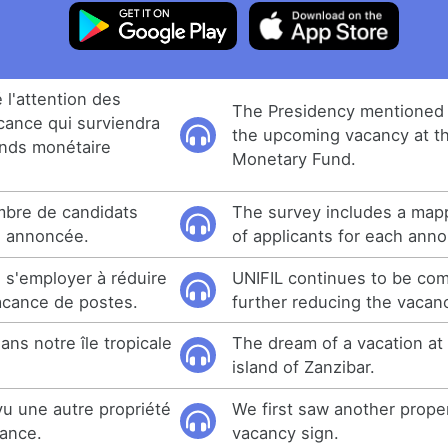
 l'attention des
The Presidency mentioned 
acance qui surviendra
the upcoming vacancy at th
nds monétaire
Monetary Fund.
ombre de candidats
The survey includes a mapp
e annoncée.
of applicants for each ann
 s'employer à réduire
UNIFIL continues to be com
acance de postes.
further reducing the vacanc
ns notre île tropicale
The dream of a vacation at 
island of Zanzibar.
u une autre propriété
We first saw another prope
cance.
vacancy sign.