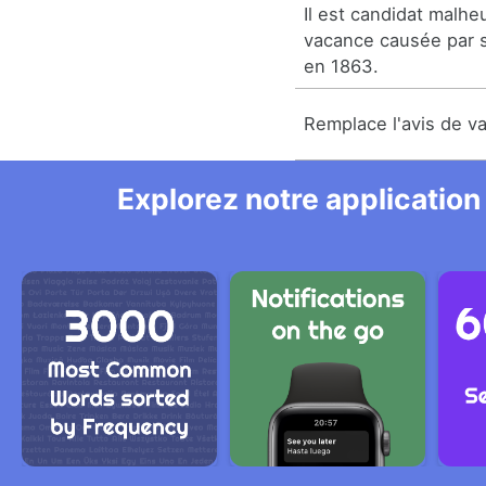
Il est candidat malhe
vacance causée par s
en 1863.
Remplace l'avis de v
Explorez notre application