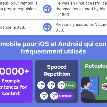
ureux pour remplir la
He was an unsuccessful cand
a propre expulsion
the vacancy caused by his
in 1863.
Previously issued as Vacan
acance n(338.
338.
 mobile pour iOS et Android qui cont
fréquemment utilisés