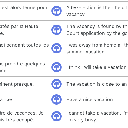
e est alors tenue pour
A by-election is then held to
vacancy.
atée par la Haute
The vacancy is found by th
e.
Court application by the g
moi pendant toutes les
I was away from home all t
summer vacation.
 me prendre quelques
I think I will take a vacatio
ine.
minent presque.
The vacation is close to an
ances.
Have a nice vacation.
dre de vacances. Je
I cannot take a vacation. I
uis très occupé.
I'm very busy.