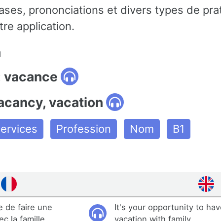
ses, prononciations et divers types de pra
re application.
n
: vacance
acancy, vacation
ervices
Profession
Nom
B1
e de faire une
It's your opportunity to ha
c la famille.
vacation with family.