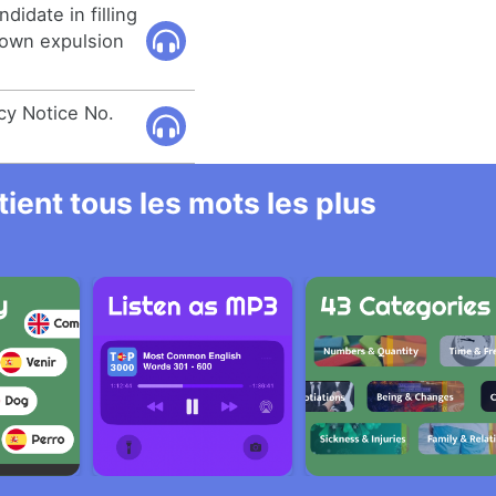
idate in filling
 own expulsion
cy Notice No.
ient tous les mots les plus