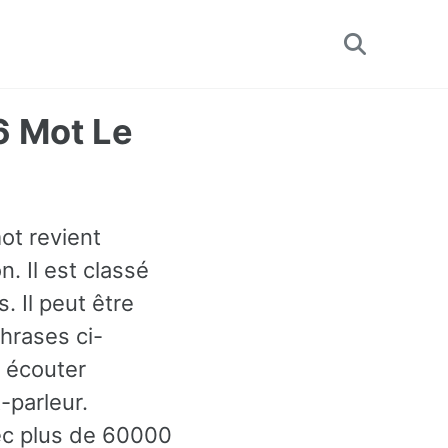
Toggle
search
6 Mot Le
ot revient
. Il est classé
. Il peut être
hrases ci-
 écouter
-parleur.
ec plus de 60000