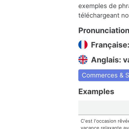
exemples de phra
téléchargeant not
Pronunciatio
Française
Anglais: v
Commerces & S
Examples
C'est l'occasion rêvé
vacance relaxante ave