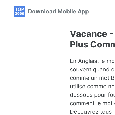
Skip
Skip
Skip
Download Mobile App
to
to
to
primary
content
footer
navigation
Vacance -
Plus Comm
En Anglais, le m
souvent quand on
comme un mot B1 e
utilisé comme n
dessous pour fou
comment le mot e
Découvrez tous l