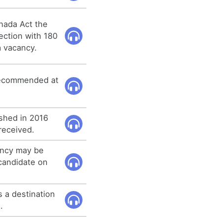
nada Act the
ection with 180
a vacancy.
 recommended at
shed in 2016
received.
ancy may be
 candidate on
 a destination
.