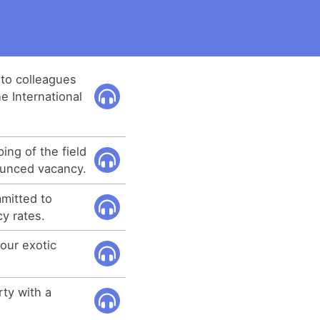
to colleagues
e International
ing of the field
ounced vacancy.
mitted to
y rates.
our exotic
rty with a