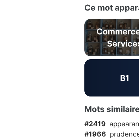
Ce mot appara
Commerce
Service
B1
Mots similair
#2419
appearan
#1966
prudence