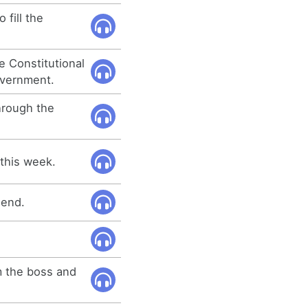
 fill the
e Constitutional
overnment.
hrough the
n this week.
 end.
'm the boss and