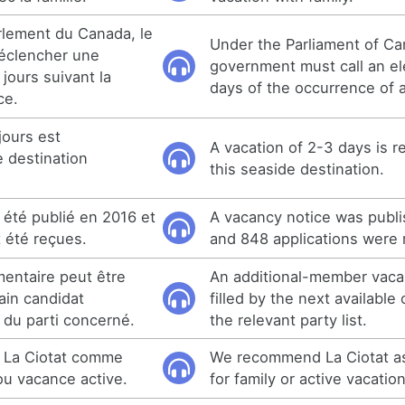
arlement du Canada, le
Under the Parliament of Ca
éclencher une
government must call an el
 jours suivant la
days of the occurrence of 
ce.
jours est
A vacation of 2-3 days is
 destination
this seaside destination.
 été publié en 2016 et
A vacancy notice was publi
 été reçues.
and 848 applications were 
entaire peut être
An additional-member vac
ain candidat
filled by the next available
e du parti concerné.
the relevant party list.
La Ciotat comme
We recommend La Ciotat as
 ou vacance active.
for family or active vacation