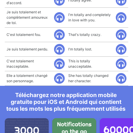
I totally agree.
d'accord.
Je suis totalement et
I'm totally and completely
complètement amoureux
in love with you.
de toi.
C'est totalement fou.
That's totally crazy.
Je suis totalement perdu.
I'm totally lost.
C'est totalement
This is totally
inacceptable.
unacceptable.
Elle a totalement changé
She has totally changed
son personnage.
her character.
Téléchargez notre application mobile
gratuite pour iOS et Android qui contient
tous les mots les plus fréquemment utilisés