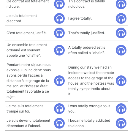
Ce contrat est totalement
This contract is totally
ridicule.
ridiculous.
Je suis totalement
I agree totally.
d'accord.
C'est totalement justifié.
That's totally justified.
Un ensemble totalement
A totally ordered set is
ordonné est souvent
often called a "chain".
appelé une "chaîne".
Pendant notre séjour, nous
During our stay we had an
avons eu un incident: nous
incident: we lost the remote
avons perdu l'accès à
access to the garage of the
distance à le garage de la
house, and the hostess was
maison, et l'hôtesse était
totally sympathetic about
totalement favorable à ce
it.
sujet.
Je me suis totalement
I was totally wrong about
trompé sur toi.
you.
Je suis devenu totalement
I became totally addicted
dépendant à l'alcool.
to alcohol.