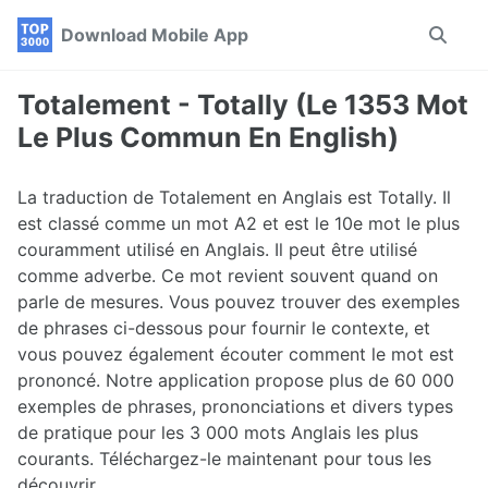
Skip
Skip
Skip
Download Mobile App
Toggle
to
to
to
search
primary
content
footer
navigation
Totalement - Totally (Le 1353 Mot
Le Plus Commun En English)
La traduction de Totalement en Anglais est Totally. Il
est classé comme un mot A2 et est le 10e mot le plus
couramment utilisé en Anglais. Il peut être utilisé
comme adverbe. Ce mot revient souvent quand on
parle de mesures. Vous pouvez trouver des exemples
de phrases ci-dessous pour fournir le contexte, et
vous pouvez également écouter comment le mot est
prononcé. Notre application propose plus de 60 000
exemples de phrases, prononciations et divers types
de pratique pour les 3 000 mots Anglais les plus
courants. Téléchargez-le maintenant pour tous les
découvrir.