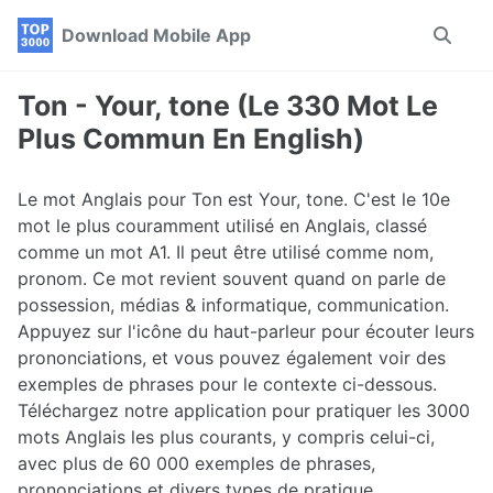
Skip
Skip
Skip
Download Mobile App
Toggle
to
to
to
search
primary
content
footer
navigation
Ton - Your, tone (Le 330 Mot Le
Plus Commun En English)
Le mot Anglais pour Ton est Your, tone. C'est le 10e
mot le plus couramment utilisé en Anglais, classé
comme un mot A1. Il peut être utilisé comme nom,
pronom. Ce mot revient souvent quand on parle de
possession, médias & informatique, communication.
Appuyez sur l'icône du haut-parleur pour écouter leurs
prononciations, et vous pouvez également voir des
exemples de phrases pour le contexte ci-dessous.
Téléchargez notre application pour pratiquer les 3000
mots Anglais les plus courants, y compris celui-ci,
avec plus de 60 000 exemples de phrases,
prononciations et divers types de pratique.