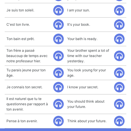
Je suis ton soleil.
I am your sun.
C'est ton livre.
It's your book.
Ton bain est prêt.
Your bath is ready.
Ton frère a passé
Your brother spent a lot of
beaucoup de temps avec
time with our teacher
notre professeur hier.
yesterday.
Tu parais jeune pour ton
You look young for your
âge.
age.
Je connais ton secret.
I know your secret.
Il est naturel que tu te
You should think about
questionnes par rapport à
your future.
ton avenir.
Pense à ton avenir.
Think about your future.