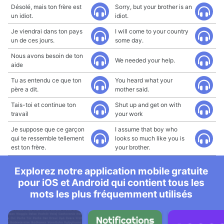
Désolé, mais ton frère est
Sorry, but your brother is an
un idiot.
idiot.
Je viendrai dans ton pays
I will come to your country
un de ces jours.
some day.
Nous avons besoin de ton
We needed your help.
aide
Tu as entendu ce que ton
You heard what your
père a dit.
mother said.
Tais-toi et continue ton
Shut up and get on with
travail
your work
Je suppose que ce garçon
I assume that boy who
qui te ressemble tellement
looks so much like you is
est ton frère.
your brother.
Explorez notre application mobile gratuite
pour iOS et Android qui contient tous les
mots les plus fréquemment utilisés