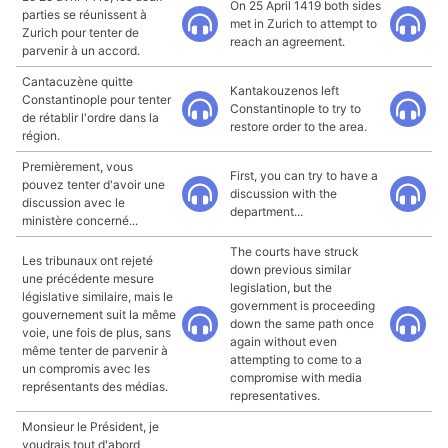
On 25 April 1419 both sides
parties se réunissent à
met in Zurich to attempt to
Zurich pour tenter de
reach an agreement.
parvenir à un accord.
Cantacuzène quitte
Kantakouzenos left
Constantinople pour tenter
Constantinople to try to
de rétablir l'ordre dans la
restore order to the area.
région.
Premièrement, vous
First, you can try to have a
pouvez tenter d'avoir une
discussion with the
discussion avec le
department...
ministère concerné...
The courts have struck
Les tribunaux ont rejeté
down previous similar
une précédente mesure
legislation, but the
législative similaire, mais le
government is proceeding
gouvernement suit la même
down the same path once
voie, une fois de plus, sans
again without even
même tenter de parvenir à
attempting to come to a
un compromis avec les
compromise with media
représentants des médias.
representatives.
Monsieur le Président, je
voudrais tout d'abord