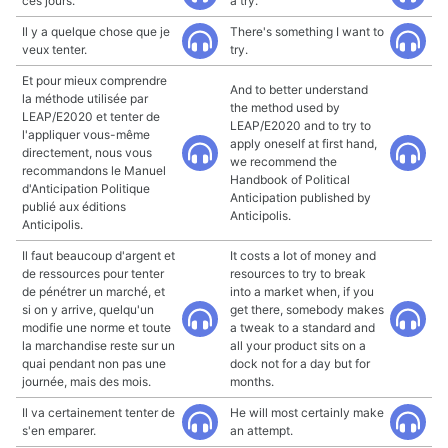
ces jours.
a try.
Il y a quelque chose que je
There's something I want to
veux tenter.
try.
Et pour mieux comprendre
And to better understand
la méthode utilisée par
the method used by
LEAP/E2020 et tenter de
LEAP/E2020 and to try to
l'appliquer vous-même
apply oneself at first hand,
directement, nous vous
we recommend the
recommandons le Manuel
Handbook of Political
d'Anticipation Politique
Anticipation published by
publié aux éditions
Anticipolis.
Anticipolis.
Il faut beaucoup d'argent et
It costs a lot of money and
de ressources pour tenter
resources to try to break
de pénétrer un marché, et
into a market when, if you
si on y arrive, quelqu'un
get there, somebody makes
modifie une norme et toute
a tweak to a standard and
la marchandise reste sur un
all your product sits on a
quai pendant non pas une
dock not for a day but for
journée, mais des mois.
months.
Il va certainement tenter de
He will most certainly make
s'en emparer.
an attempt.