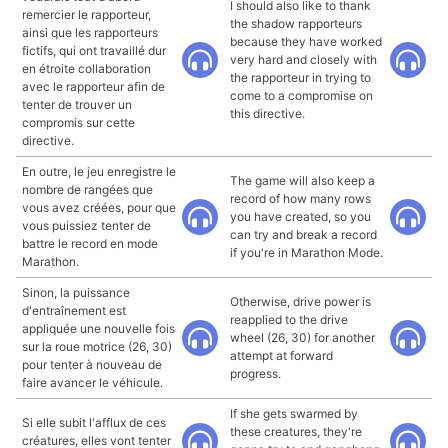
I should also like to thank
remercier le rapporteur,
the shadow rapporteurs
ainsi que les rapporteurs
because they have worked
fictifs, qui ont travaillé dur
very hard and closely with
en étroite collaboration
the rapporteur in trying to
avec le rapporteur afin de
come to a compromise on
tenter de trouver un
this directive.
compromis sur cette
directive.
En outre, le jeu enregistre le
The game will also keep a
nombre de rangées que
record of how many rows
vous avez créées, pour que
you have created, so you
vous puissiez tenter de
can try and break a record
battre le record en mode
if you're in Marathon Mode.
Marathon.
Sinon, la puissance
Otherwise, drive power is
d'entraînement est
reapplied to the drive
appliquée une nouvelle fois
wheel (26, 30) for another
sur la roue motrice (26, 30)
attempt at forward
pour tenter à nouveau de
progress.
faire avancer le véhicule.
If she gets swarmed by
Si elle subit l'afflux de ces
these creatures, they're
créatures, elles vont tenter