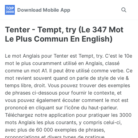
Skip
Skip
Skip
Download Mobile App
Toggle
to
to
to
search
primary
content
footer
navigation
Tenter - Tempt, try (Le 347 Mot
Le Plus Commun En English)
Le mot Anglais pour Tenter est Tempt, try. C'est le 10e
mot le plus couramment utilisé en Anglais, classé
comme un mot A1. Il peut être utilisé comme verbe. Ce
mot revient souvent quand on parle de style de vie &
temps libre, droit. Vous pouvez trouver des exemples
de phrases ci-dessous pour fournir le contexte, et
vous pouvez également écouter comment le mot est
prononcé en cliquant sur l'icône du haut-parleur.
Téléchargez notre application pour pratiquer les 3000
mots Anglais les plus courants, y compris celui-ci,
avec plus de 60 000 exemples de phrases,
prononciations et divers types de pratique.