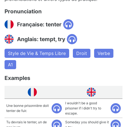
Pronunciation
Française: tenter
Anglais: tempt, try
Style de Vie & Temps Libre
Droit
Verbe
A1
Examples
I wouldn't be a good
Une bonne prisonnière doit
prisoner if I didn't try to
tenter de fuir.
escape.
Tu devrais le tenter, un de
Someday you should give it