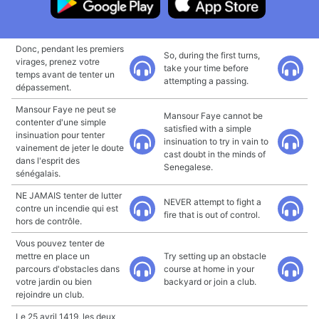
Donc, pendant les premiers
So, during the first turns,
virages, prenez votre
take your time before
temps avant de tenter un
attempting a passing.
dépassement.
Mansour Faye ne peut se
Mansour Faye cannot be
contenter d'une simple
satisfied with a simple
insinuation pour tenter
insinuation to try in vain to
vainement de jeter le doute
cast doubt in the minds of
dans l'esprit des
Senegalese.
sénégalais.
NE JAMAIS tenter de lutter
NEVER attempt to fight a
contre un incendie qui est
fire that is out of control.
hors de contrôle.
Vous pouvez tenter de
mettre en place un
Try setting up an obstacle
parcours d'obstacles dans
course at home in your
votre jardin ou bien
backyard or join a club.
rejoindre un club.
Le 25 avril 1419, les deux