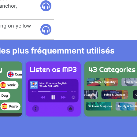
 anchor,
ing on yellow
 les plus fréquemment utilisés