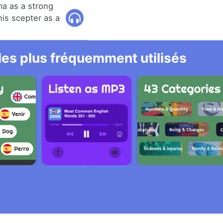
a as a strong
his scepter as a
 les plus fréquemment utilisés