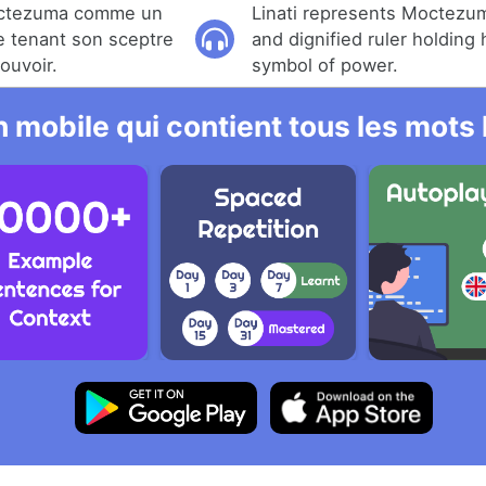
Moctezuma comme un
Linati represents Moctezum
ne tenant son sceptre
and dignified ruler holding 
ouvoir.
symbol of power.
 mobile qui contient tous les mots