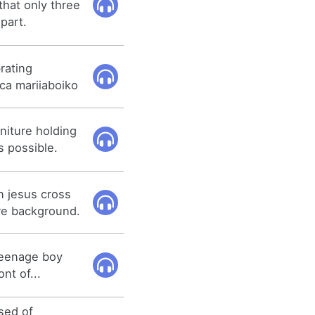
hat only three
part.
rating
ca mariiaboiko
niture holding
 possible.
 jesus cross
ure background.
 teenage boy
nt of...
sed of