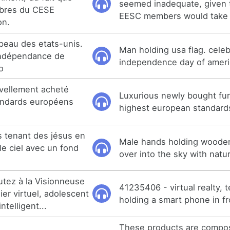
seemed inadequate, given t
mbres du CESE
EESC members would take 
on.
peau des etats-unis.
Man holding usa flag. celeb
'indépendance de
independence day of ameri
o
vellement acheté
Luxurious newly bought fur
tandards européens
highest european standards
 tenant des jésus en
Male hands holding wooden
le ciel avec un fond
over into the sky with nat
utez à la Visionneuse
41235406 - virtual realty,
er virtuel, adolescent
holding a smart phone in fro
telligent...
These products are compo