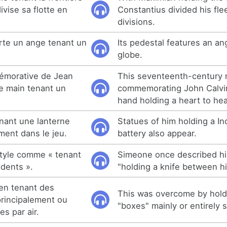
vise sa flotte en
Constantius divided his flee
divisions.
rte un ange tenant un
Its pedestal features an an
globe.
émorative de Jean
This seventeenth-century
e main tenant un
commemorating John Calvin
hand holding a heart to he
enant une lanterne
Statues of him holding a In
ment dans le jeu.
battery also appear.
style comme « tenant
Simeone once described his
 dents ».
"holding a knife between hi
en tenant des
This was overcome by hold
principalement ou
"boxes" mainly or entirely s
s par air.