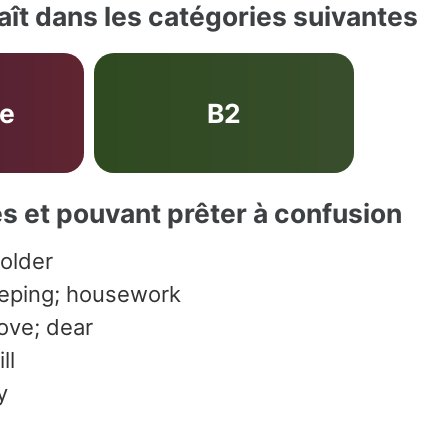
ît dans les catégories suivantes
ve
B2
es et pouvant prêter à confusion
holder
eping; housework
love; dear
ll
y