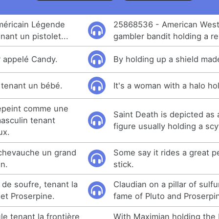
méricain Légende
25868536 - American Wes
nant un pistolet...
gambler bandit holding a rev
r appelé Candy.
By holding up a shield mad
tenant un bébé.
It's a woman with a halo ho
épeint comme une
Saint Death is depicted as
masculin tenant
figure usually holding a scy
ux.
l chevauche un grand
Some say it rides a great p
on.
stick.
 de soufre, tenant la
Claudian on a pillar of sulfu
et Proserpine.
fame of Pluto and Proserpi
e tenant la frontière
With Maximian holding the R