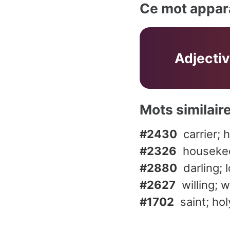
Ce mot appara
Adjecti
Mots similair
#2430
carrier; 
#2326
houseke
#2880
darling; 
#2627
willing; wi
#1702
saint; hol