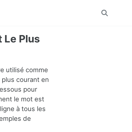
Toggle
search
t Le Plus
tre utilisé comme
e plus courant en
dessous pour
ent le mot est
igne à tous les
xemples de