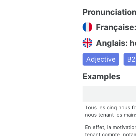
Pronunciatio
Française:
Anglais: h
Adjective
B2
Examples
Tous les cinq nous f
nous tenant les main
En effet, la motivati
tenant compte, notam