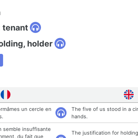
n
 tenant
olding, holder
ormâmes un cercle en
The five of us stood in a ci
s.
hands.
on semble insuffisante
The justification for holdi
ment, du fait que