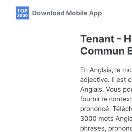
Skip
Skip
Skip
Download Mobile App
to
to
to
primary
content
footer
navigation
Tenant - H
Commun En
En Anglais, le mo
adjective. Il est
Anglais. Vous p
fournir le conte
prononcé. Téléch
3000 mots Angla
phrases, prononc