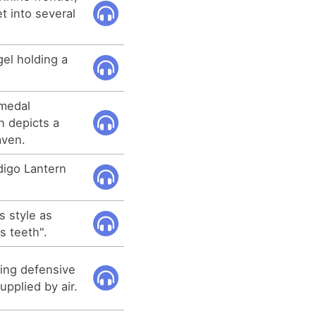
t into several
gel holding a
 medal
 depicts a
aven.
digo Lantern
 style as
s teeth".
ing defensive
upplied by air.