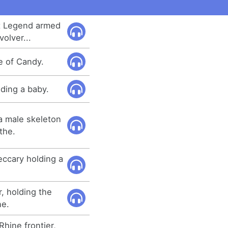
t Legend armed
olver...
e of Candy.
lding a baby.
 a male skeleton
the.
eccary holding a
r, holding the
ne.
hine frontier,