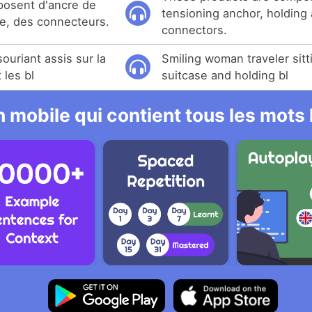
posent d'ancre de
tensioning anchor, holding
re, des connecteurs.
connectors.
uriant assis sur la
Smiling woman traveler sitt
 les bl
suitcase and holding bl
 mobile qui contient tous les mots