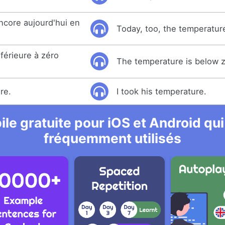
ncore aujourd'hui en
Today, too, the temperatur
férieure à zéro
The temperature is below z
re.
I took his temperature.
le gratuite pour iOS et Android qui
fréquemment utilisés