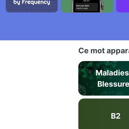
Ce mot appara
Maladies
Blessur
B2