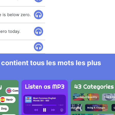
e is below zero.
ero today.
 contient tous les mots les plus