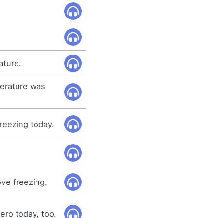
ature.
erature was
reezing today.
ove freezing.
ero today, too.