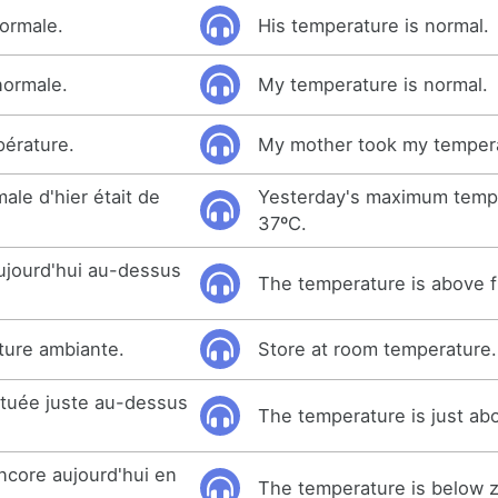
ormale.
His temperature is normal.
normale.
My temperature is normal.
pérature.
My mother took my temper
ale d'hier était de
Yesterday's maximum temp
37ºC.
ujourd'hui au-dessus
The temperature is above f
ture ambiante.
Store at room temperature.
ituée juste au-dessus
The temperature is just ab
ncore aujourd'hui en
The temperature is below z