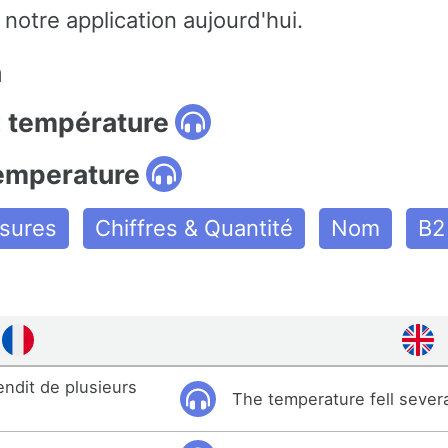
notre application aujourd'hui.
n
: température
temperature
ssures
Chiffres & Quantité
Nom
B2
ndit de plusieurs
The temperature fell sever