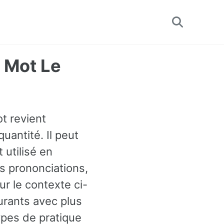
Toggle
search
 Mot Le
t revient
uantité. Il peut
 utilisé en
s prononciations,
r le contexte ci-
urants avec plus
ypes de pratique