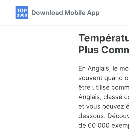
Skip
Skip
Skip
Download Mobile App
to
to
to
primary
content
footer
navigation
Températu
Plus Comm
En Anglais, le m
souvent quand on 
être utilisé com
Anglais, classé 
et vous pouvez é
dessous. Découvr
de 60 000 exempl