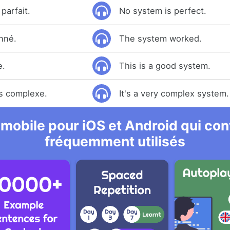
parfait.
No system is perfect.
nné.
The system worked.
e.
This is a good system.
s complexe.
It's a very complex system.
 mobile pour iOS et Android qui cont
fréquemment utilisés