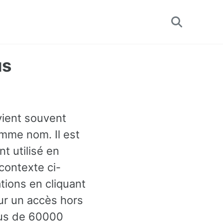
Toggle
search
us
vient souvent
omme nom. Il est
t utilisé en
contexte ci-
ions en cliquant
our un accès hors
plus de 60000