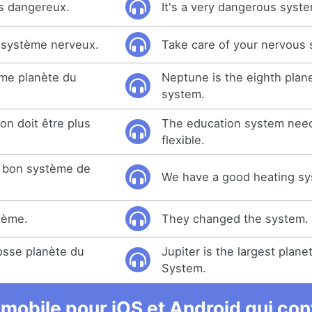
s dangereux.
It's a very dangerous syst
 système nerveux.
Take care of your nervous
ème planète du
Neptune is the eighth plane
system.
on doit être plus
The education system nee
flexible.
 bon système de
We have a good heating sy
stème.
They changed the system.
rosse planète du
Jupiter is the largest planet
System.
 mobile pour iOS et Android qui cont