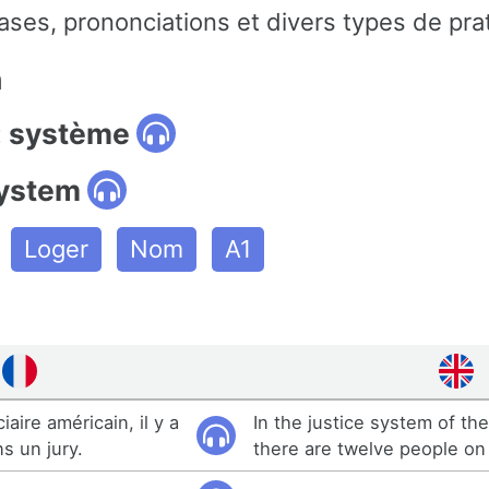
ses, prononciations et divers types de pra
n
: système
system
Loger
Nom
A1
aire américain, il y a
In the justice system of th
s un jury.
there are twelve people on 