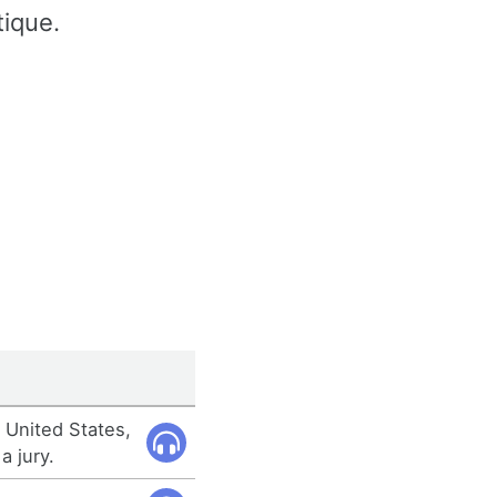
tique.
e United States,
a jury.