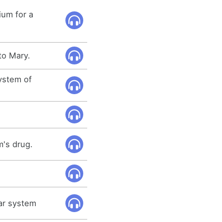
ium for a
to Mary.
system of
m's drug.
lar system