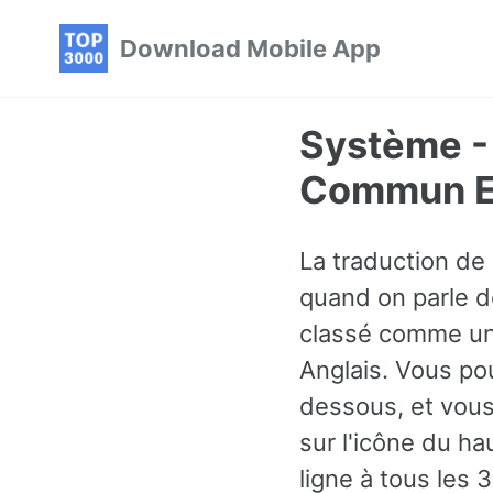
Skip
Skip
Skip
Download Mobile App
to
to
to
primary
content
footer
navigation
Système -
Commun En
La traduction de
quand on parle de
classé comme un 
Anglais. Vous po
dessous, et vous
sur l'icône du ha
ligne à tous les