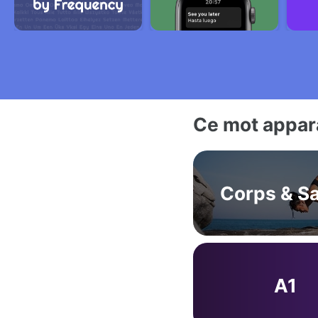
Ce mot appara
Corps & S
A1