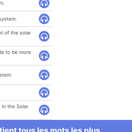
em.
 system.
t of the solar
ds to be more
stem.
 in the Solar
ient tous les mots les plus