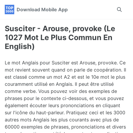
Skip
Skip
Skip
Download Mobile App
Toggle
to
to
to
search
primary
content
footer
navigation
Susciter - Arouse, provoke (Le
1027 Mot Le Plus Commun En
English)
Le mot Anglais pour Susciter est Arouse, provoke. Ce
mot revient souvent quand on parle de coopération. Il
est classé comme un mot A2 et est le 10e mot le plus
couramment utilisé en Anglais. Il peut être utilisé
comme verbe. Vous pouvez voir des exemples de
phrases pour le contexte ci-dessous, et vous pouvez
également écouter leurs prononciations en cliquant
sur l'icône du haut-parleur. Pratiquez ceci et les 3000
autres mots Anglais les plus courants avec plus de
60000 exemples de phrases, prononciations et divers