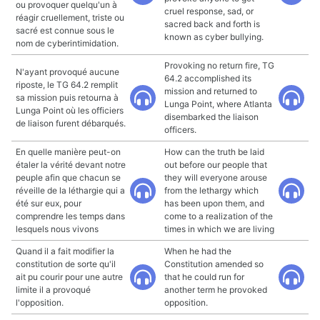
ou provoquer quelqu'un à
cruel response, sad, or
réagir cruellement, triste ou
sacred back and forth is
sacré est connue sous le
known as cyber bullying.
nom de cyberintimidation.
Provoking no return fire, TG
N'ayant provoqué aucune
64.2 accomplished its
riposte, le TG 64.2 remplit
mission and returned to
sa mission puis retourna à
Lunga Point, where Atlanta
Lunga Point où les officiers
disembarked the liaison
de liaison furent débarqués.
officers.
En quelle manière peut-on
How can the truth be laid
étaler la vérité devant notre
out before our people that
peuple afin que chacun se
they will everyone arouse
réveille de la léthargie qui a
from the lethargy which
été sur eux, pour
has been upon them, and
comprendre les temps dans
come to a realization of the
lesquels nous vivons
times in which we are living
Quand il a fait modifier la
When he had the
constitution de sorte qu'il
Constitution amended so
ait pu courir pour une autre
that he could run for
limite il a provoqué
another term he provoked
l'opposition.
opposition.