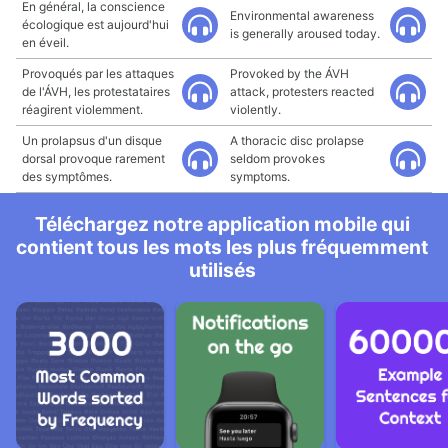
En général, la conscience
Environmental awareness
écologique est aujourd'hui
is generally aroused today.
en éveil.
Provoqués par les attaques
Provoked by the ÁVH
de l'ÁVH, les protestataires
attack, protesters reacted
réagirent violemment.
violently.
Un prolapsus d'un disque
A thoracic disc prolapse
dorsal provoque rarement
seldom provokes
des symptômes.
symptoms.
Téléchargez notre application mobile qui
contient tous les mots les plus fréquemment
utilisés