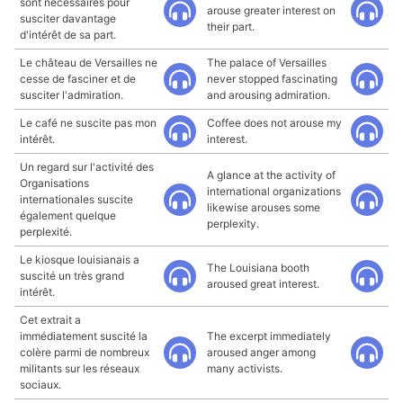
sont nécessaires pour
arouse greater interest on
susciter davantage
their part.
d'intérêt de sa part.
Le château de Versailles ne
The palace of Versailles
cesse de fasciner et de
never stopped fascinating
susciter l'admiration.
and arousing admiration.
Le café ne suscite pas mon
Coffee does not arouse my
intérêt.
interest.
Un regard sur l'activité des
A glance at the activity of
Organisations
international organizations
internationales suscite
likewise arouses some
également quelque
perplexity.
perplexité.
Le kiosque louisianais a
The Louisiana booth
suscité un très grand
aroused great interest.
intérêt.
Cet extrait a
immédiatement suscité la
The excerpt immediately
colère parmi de nombreux
aroused anger among
militants sur les réseaux
many activists.
sociaux.