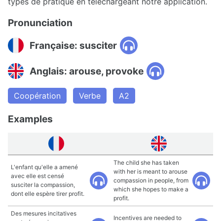
types de pratique en téléchargeant notre application.
Pronunciation
Française: susciter
Anglais: arouse, provoke
Coopération
Verbe
A2
Examples
The child she has taken
L'enfant qu'elle a amené
with her is meant to arouse
avec elle est censé
compassion in people, from
susciter la compassion,
which she hopes to make a
dont elle espère tirer profit.
profit.
Des mesures incitatives
Incentives are needed to