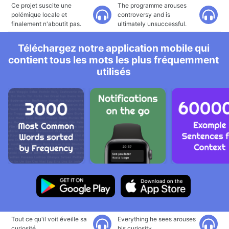
Ce projet suscite une
The programme arouses
polémique locale et
controversy and is
finalement n'aboutit pas.
ultimately unsuccessful.
Téléchargez notre application mobile qui
contient tous les mots les plus fréquemment
utilisés
Tout ce qu'il voit éveille sa
Everything he sees arouses
curiosité.
his curiosity.