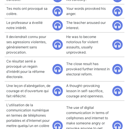
Tes mots ont provoqué sa
Your words provoked his
colère.
anger.
Le professeur a éveillé
The teacher aroused our
notre intérêt.
interest.
Il deviendrait connu pour
He was to become
ses agressions violentes,
notorious for violent
généralement sans
assaults, usually
provocation.
unprovoked.
Ce résultat serré a
The close result has
provoqué un regain
provoked further interest in
d'intérêt pour la réforme
electoral reform.
électorale.
Une leçon d'abnégation, de
A thought-provoking
courage et d'ouverture qui
lesson in self-sacrifice,
fait réfléchir.
courage and openness.
L'utilisation de la
The use of digital
communication numérique
communication in terms of
en termes de téléphones
cellphones and internet to
portables et d'Internet pour
make someone angry or
mettre quelqu'un en colère
provoke anyone to get