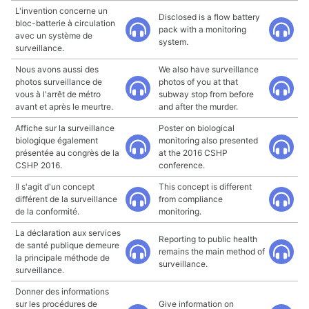
L'invention concerne un
Disclosed is a flow battery
bloc-batterie à circulation
pack with a monitoring
avec un système de
system.
surveillance.
Nous avons aussi des
We also have surveillance
photos surveillance de
photos of you at that
vous à l'arrêt de métro
subway stop from before
avant et après le meurtre.
and after the murder.
Affiche sur la surveillance
Poster on biological
biologique également
monitoring also presented
présentée au congrès de la
at the 2016 CSHP
CSHP 2016.
conference.
Il s'agit d'un concept
This concept is different
différent de la surveillance
from compliance
de la conformité.
monitoring.
La déclaration aux services
Reporting to public health
de santé publique demeure
remains the main method of
la principale méthode de
surveillance.
surveillance.
Donner des informations
sur les procédures de
Give information on