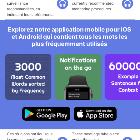
surveillance
currently recommended
recommandées, en
monitoring procedures.
indiquant leurs références.
Explorez notre application mobile pour iOS
et Android qui contient tous les mots les
plus fréquemment utilisés
Ces réunions ont lieu sous
These meetings take place
la surveillance étroite des
under the close