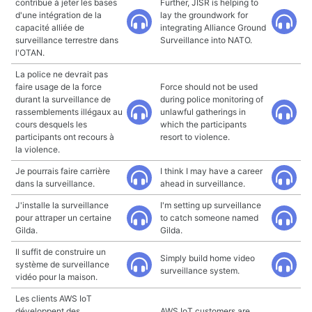
contribue à jeter les bases
Further, JISR is helping to
d'une intégration de la
lay the groundwork for
capacité alliée de
integrating Alliance Ground
surveillance terrestre dans
Surveillance into NATO.
l'OTAN.
La police ne devrait pas
faire usage de la force
Force should not be used
durant la surveillance de
during police monitoring of
rassemblements illégaux au
unlawful gatherings in
cours desquels les
which the participants
participants ont recours à
resort to violence.
la violence.
Je pourrais faire carrière
I think I may have a career
dans la surveillance.
ahead in surveillance.
J'installe la surveillance
I'm setting up surveillance
pour attraper un certaine
to catch someone named
Gilda.
Gilda.
Il suffit de construire un
Simply build home video
système de surveillance
surveillance system.
vidéo pour la maison.
Les clients AWS IoT
développent des
AWS IoT customers are