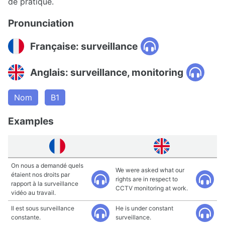
de pratique.
Pronunciation
Française: surveillance
Anglais: surveillance, monitoring
Nom
B1
Examples
On nous a demandé quels
We were asked what our
étaient nos droits par
rights are in respect to
rapport à la surveillance
CCTV monitoring at work.
vidéo au travail.
Il est sous surveillance
He is under constant
constante.
surveillance.