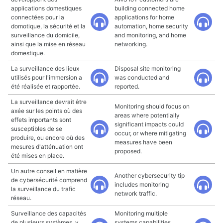
applications domestiques
building connected home
connectées pour la
applications for home
domotique, la sécurité et la
automation, home security
surveillance du domicile,
and monitoring, and home
ainsi que la mise en réseau
networking.
domestique.
La surveillance des lieux
Disposal site monitoring
utilisés pour l'immersion a
was conducted and
été réalisée et rapportée.
reported.
La surveillance devrait être
Monitoring should focus on
axée sur les points où des
areas where potentially
effets importants sont
significant impacts could
susceptibles de se
occur, or where mitigating
produire, ou encore où des
measures have been
mesures d'atténuation ont
proposed.
été mises en place.
Un autre conseil en matière
Another cybersecurity tip
de cybersécurité comprend
includes monitoring
la surveillance du trafic
network traffic.
réseau.
Surveillance des capacités
Monitoring multiple
de plusieurs systèmes, y
systems capabilities