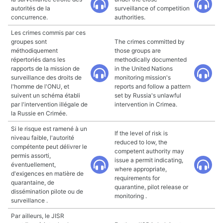
autorités de la
surveillance of competition
concurrence.
authorities.
Les crimes commis par ces
groupes sont
The crimes committed by
méthodiquement
those groups are
répertoriés dans les
methodically documented
rapports de la mission de
in the United Nations
surveillance des droits de
monitoring mission's
l'homme de l'ONU, et
reports and follow a pattern
suivent un schéma établi
set by Russia's unlawful
par l'intervention illégale de
intervention in Crimea.
la Russie en Crimée.
Si le risque est ramené à un
If the level of risk is
niveau faible, l'autorité
reduced to low, the
compétente peut délivrer le
competent authority may
permis assorti,
issue a permit indicating,
éventuellement,
where appropriate,
d'exigences en matière de
requirements for
quarantaine, de
quarantine, pilot release or
dissémination pilote ou de
monitoring .
surveillance .
Par ailleurs, le JISR