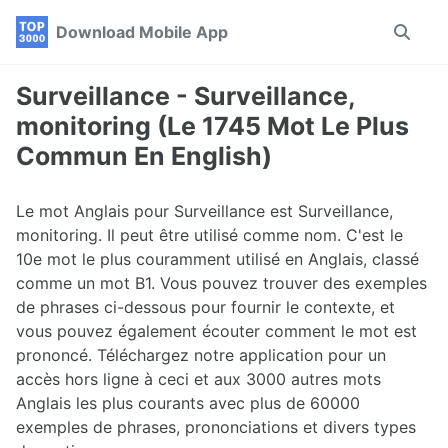
Skip
Skip
Skip
Download Mobile App
Toggle
to
to
to
search
primary
content
footer
navigation
Surveillance - Surveillance,
monitoring (Le 1745 Mot Le Plus
Commun En English)
Le mot Anglais pour Surveillance est Surveillance,
monitoring. Il peut être utilisé comme nom. C'est le
10e mot le plus couramment utilisé en Anglais, classé
comme un mot B1. Vous pouvez trouver des exemples
de phrases ci-dessous pour fournir le contexte, et
vous pouvez également écouter comment le mot est
prononcé. Téléchargez notre application pour un
accès hors ligne à ceci et aux 3000 autres mots
Anglais les plus courants avec plus de 60000
exemples de phrases, prononciations et divers types