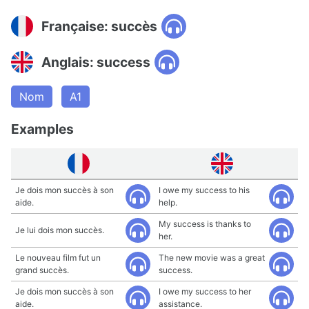
Française: succès
Anglais: success
Nom
A1
Examples
Je dois mon succès à son
I owe my success to his
aide.
help.
My success is thanks to
Je lui dois mon succès.
her.
Le nouveau film fut un
The new movie was a great
grand succès.
success.
Je dois mon succès à son
I owe my success to her
aide.
assistance.