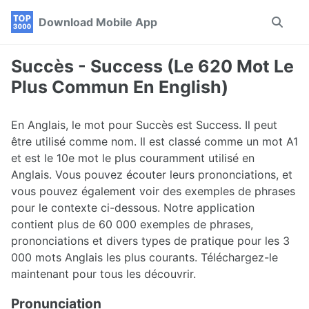
Skip
Skip
Skip
Download Mobile App
Toggle
to
to
to
search
primary
content
footer
navigation
Succès - Success (Le 620 Mot Le
Plus Commun En English)
En Anglais, le mot pour Succès est Success. Il peut
être utilisé comme nom. Il est classé comme un mot A1
et est le 10e mot le plus couramment utilisé en
Anglais. Vous pouvez écouter leurs prononciations, et
vous pouvez également voir des exemples de phrases
pour le contexte ci-dessous. Notre application
contient plus de 60 000 exemples de phrases,
prononciations et divers types de pratique pour les 3
000 mots Anglais les plus courants. Téléchargez-le
maintenant pour tous les découvrir.
Pronunciation