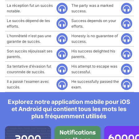
La réception fut un succès
The party was a marked
notable.
success.
Le succès dépend de tes
Success depends on your
efforts.
efforts.
L'honnêteté n'est pas une
Honesty is no guarantee of
garantie de succès.
success.
Son succès réjouissait ses
His success delighted his
parents.
parents.
Sa tentative d'évasion fut
His attempt to escape was
couronnée de succès.
successful.
Il a passé l'examen avec
He successfully passed the
succès.
exam.
Explorez notre application mobile pour iOS
et Android qui contient tous les mots les
plus fréquemment utilisés