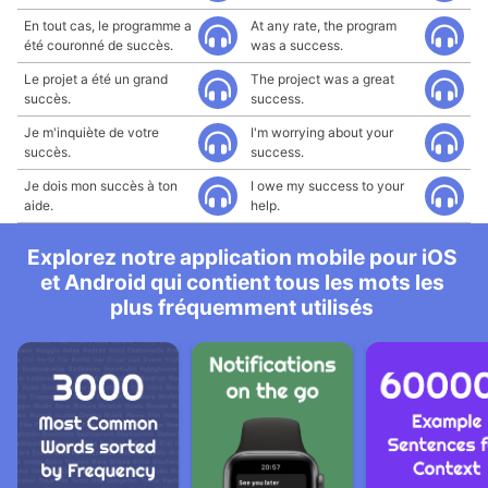
En tout cas, le programme a
At any rate, the program
été couronné de succès.
was a success.
Le projet a été un grand
The project was a great
succès.
success.
Je m'inquiète de votre
I'm worrying about your
succès.
success.
Je dois mon succès à ton
I owe my success to your
aide.
help.
Explorez notre application mobile pour iOS
et Android qui contient tous les mots les
plus fréquemment utilisés