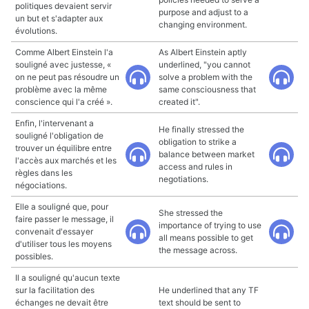
politiques devaient servir
purpose and adjust to a
un but et s'adapter aux
changing environment.
évolutions.
Comme Albert Einstein l'a
As Albert Einstein aptly
souligné avec justesse, «
underlined, "you cannot
on ne peut pas résoudre un
solve a problem with the
problème avec la même
same consciousness that
conscience qui l'a créé ».
created it".
Enfin, l'intervenant a
He finally stressed the
souligné l'obligation de
obligation to strike a
trouver un équilibre entre
balance between market
l'accès aux marchés et les
access and rules in
règles dans les
negotiations.
négociations.
Elle a souligné que, pour
She stressed the
faire passer le message, il
importance of trying to use
convenait d'essayer
all means possible to get
d'utiliser tous les moyens
the message across.
possibles.
Il a souligné qu'aucun texte
sur la facilitation des
He underlined that any TF
échanges ne devait être
text should be sent to