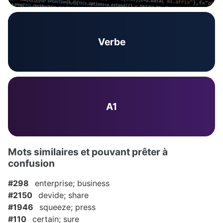
Verbe
A1
Mots similaires et pouvant prêter à
confusion
#298
enterprise; business
#2150
devide; share
#1946
squeeze; press
#110
certain; sure