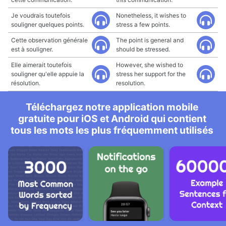
Je voudrais toutefois
Nonetheless, it wishes to
souligner quelques points.
stress a few points.
Cette observation générale
The point is general and
est à souligner.
should be stressed.
Elle aimerait toutefois
However, she wished to
souligner qu'elle appuie la
stress her support for the
résolution.
resolution.
Téléchargez notre application mobile
gratuite pour iOS et Android qui contient
tous les mots les plus fréquemment utilisés