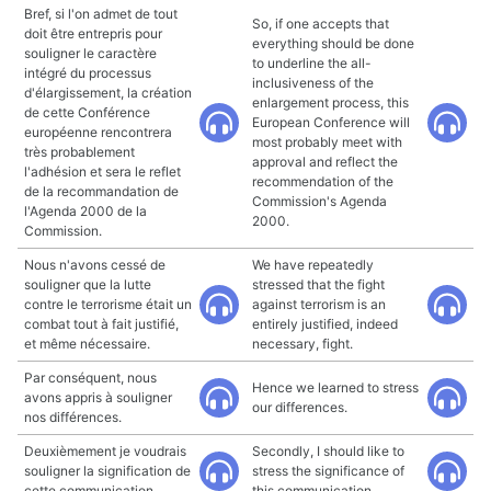
Bref, si l'on admet de tout
So, if one accepts that
doit être entrepris pour
everything should be done
souligner le caractère
to underline the all-
intégré du processus
inclusiveness of the
d'élargissement, la création
enlargement process, this
de cette Conférence
European Conference will
européenne rencontrera
most probably meet with
très probablement
approval and reflect the
l'adhésion et sera le reflet
recommendation of the
de la recommandation de
Commission's Agenda
l'Agenda 2000 de la
2000.
Commission.
Nous n'avons cessé de
We have repeatedly
souligner que la lutte
stressed that the fight
contre le terrorisme était un
against terrorism is an
combat tout à fait justifié,
entirely justified, indeed
et même nécessaire.
necessary, fight.
Par conséquent, nous
Hence we learned to stress
avons appris à souligner
our differences.
nos différences.
Deuxièmement je voudrais
Secondly, I should like to
souligner la signification de
stress the significance of
cette communication.
this communication.