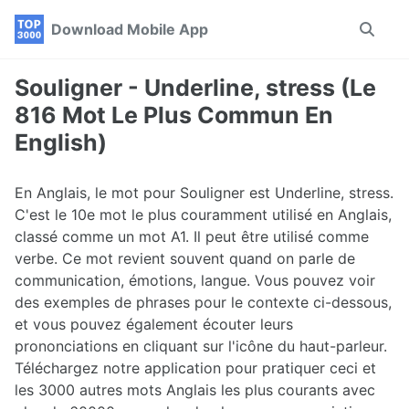
Skip
Skip
Skip
Download Mobile App
Toggle
to
to
to
search
primary
content
footer
navigation
Souligner - Underline, stress (Le
816 Mot Le Plus Commun En
English)
En Anglais, le mot pour Souligner est Underline, stress.
C'est le 10e mot le plus couramment utilisé en Anglais,
classé comme un mot A1. Il peut être utilisé comme
verbe. Ce mot revient souvent quand on parle de
communication, émotions, langue. Vous pouvez voir
des exemples de phrases pour le contexte ci-dessous,
et vous pouvez également écouter leurs
prononciations en cliquant sur l'icône du haut-parleur.
Téléchargez notre application pour pratiquer ceci et
les 3000 autres mots Anglais les plus courants avec