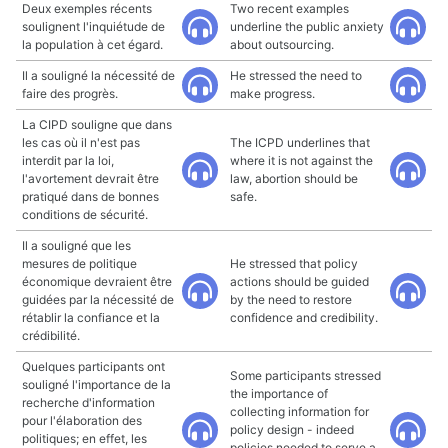
Deux exemples récents
Two recent examples
soulignent l'inquiétude de
underline the public anxiety
la population à cet égard.
about outsourcing.
Il a souligné la nécessité de
He stressed the need to
faire des progrès.
make progress.
La CIPD souligne que dans
les cas où il n'est pas
The ICPD underlines that
interdit par la loi,
where it is not against the
l'avortement devrait être
law, abortion should be
pratiqué dans de bonnes
safe.
conditions de sécurité.
Il a souligné que les
mesures de politique
He stressed that policy
économique devraient être
actions should be guided
guidées par la nécessité de
by the need to restore
rétablir la confiance et la
confidence and credibility.
crédibilité.
Quelques participants ont
Some participants stressed
souligné l'importance de la
the importance of
recherche d'information
collecting information for
pour l'élaboration des
policy design - indeed
politiques; en effet, les
policies needed to serve a