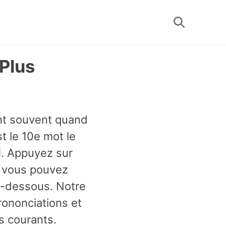
Toggle
search
 Plus
ient souvent quand
st le 10e mot le
1. Appuyez sur
t vous pouvez
i-dessous. Notre
rononciations et
s courants.