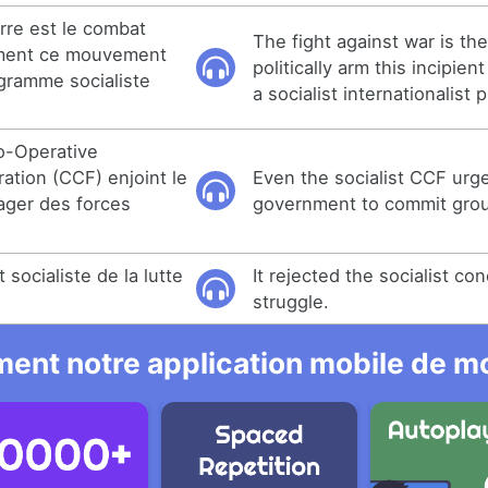
erre est le combat
The fight against war is the
ement ce mouvement
politically arm this incipie
gramme socialiste
a socialist internationalist 
o-Operative
tion (CCF) enjoint le
Even the socialist CCF urg
ger des forces
government to commit grou
t socialiste de la lutte
It rejected the socialist co
struggle.
ent notre application mobile de mo