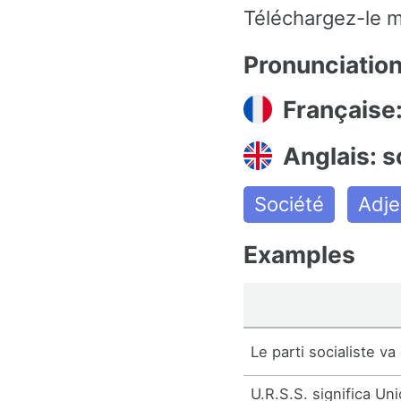
Téléchargez-le m
Pronunciatio
Française:
Anglais: s
Société
Adje
Examples
Le parti socialiste va
U.R.S.S. significa Un