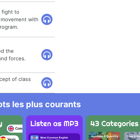
 fight to
nt movement with
program.
ed the
nd forces.
ncept of class
ts les plus courants