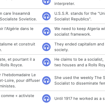
interpreter.
m care înseamnă
U.S.S.R. stands for the "Un
Socialiste Sovietice.
Socialist Republics".
 l'Algérie dans le
We need to keep Algeria wi
socialist framework.
italisme et construit
They ended capitalism and b
e.
society.
ste, et pourtant il a
He claims to be a socialist
Rolls Royce.
two houses and a Rolls Ro
ur l'hebdomadaire Le
She used the weekly The 
t-Loire, pour diffuser
Socialist to disseminate f
ministes.
17 comme « activiste
Until 1917 he worked as a so