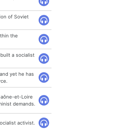
ion of Soviet
thin the
uilt a socialist
, and yet he has
yce.
Saône-et-Loire
eminist demands.
cialist activist.