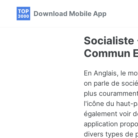
Skip
Skip
Skip
Download Mobile App
to
to
to
primary
content
footer
navigation
Socialiste
Commun En
En Anglais, le mo
on parle de socié
plus couramment 
l'icône du haut-
également voir d
application prop
divers types de 