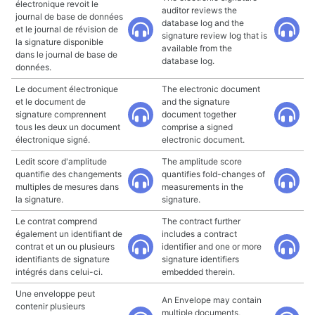
électronique revoit le
auditor reviews the
journal de base de données
database log and the
et le journal de révision de
signature review log that is
la signature disponible
available from the
dans le journal de base de
database log.
données.
Le document électronique
The electronic document
et le document de
and the signature
signature comprennent
document together
tous les deux un document
comprise a signed
électronique signé.
electronic document.
Ledit score d'amplitude
The amplitude score
quantifie des changements
quantifies fold-changes of
multiples de mesures dans
measurements in the
la signature.
signature.
Le contrat comprend
The contract further
également un identifiant de
includes a contract
contrat et un ou plusieurs
identifier and one or more
identifiants de signature
signature identifiers
intégrés dans celui-ci.
embedded therein.
Une enveloppe peut
An Envelope may contain
contenir plusieurs
multiple documents,