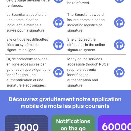
de cryptage devraient être
be reinforced.
renforcés.
Le Secrétariat publierait
The Secretariat would
une communication
issue a communication
indiquant la marche à
indicating logistics of
suivre pour la signature.
signature.
Elle critique les difficultés
She criticised the
liées au système de
difficulties in the online
signature en ligne.
signature system.
Or, de nombreux services
Many online services
en ligne accessibles par
accessible through PSCs
guichet unique exigent une
require electronic
identification, une
identification,
authentification et une
authentication and
signature électroniques.
signature.
Découvrez gratuitement notre application
mobile de mots les plus courants