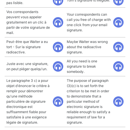
Tom's signature is illegible.
pas lisible.
Vos correspondants
Your correspondents can
peuvent vous appeler
call you free of charge with
gratuitement en un clic à
one click from your email
partir de votre signature de
signature.
mail.
Peut-être que Walter a eu
Maybe Walter was wrong
tort - Sur la signature
about the radioactive
radioactive.
signature.
All you need is one
Juste avec une signature,
signature to break
on peut piéger quelqu'un.
somebody.
Le paragraphe 3 c) a pour
The purpose of paragraph
objet d'énoncer le critère à
(3)(c) is to set forth the
remplir pour démontrer
criterion to be met in order
qu'une méthode
to demonstrate that a
particulière de signature
particular method of
électronique est
electronic signature is
suffisamment fiable pour
reliable enough to satisfy a
satisfaire à une exigence
requirement of law for a
légale de signature.
signature.