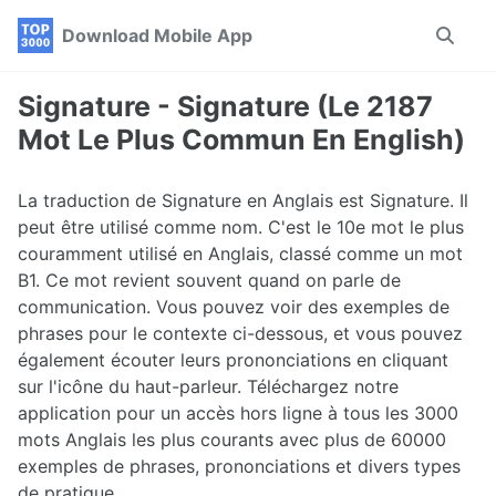
Skip
Skip
Skip
Download Mobile App
Toggle
to
to
to
search
primary
content
footer
navigation
Signature - Signature (Le 2187
Mot Le Plus Commun En English)
La traduction de Signature en Anglais est Signature. Il
peut être utilisé comme nom. C'est le 10e mot le plus
couramment utilisé en Anglais, classé comme un mot
B1. Ce mot revient souvent quand on parle de
communication. Vous pouvez voir des exemples de
phrases pour le contexte ci-dessous, et vous pouvez
également écouter leurs prononciations en cliquant
sur l'icône du haut-parleur. Téléchargez notre
application pour un accès hors ligne à tous les 3000
mots Anglais les plus courants avec plus de 60000
exemples de phrases, prononciations et divers types
de pratique.