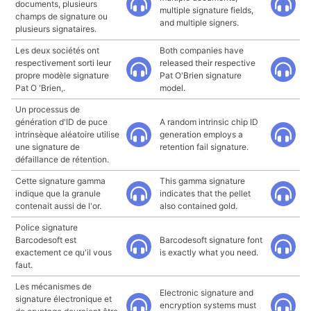
documents, plusieurs
multiple signature fields,
champs de signature ou
and multiple signers.
plusieurs signataires.
Les deux sociétés ont
Both companies have
respectivement sorti leur
released their respective
propre modèle signature
Pat O'Brien signature
Pat O 'Brien,.
model.
Un processus de
génération d'ID de puce
A random intrinsic chip ID
intrinsèque aléatoire utilise
generation employs a
une signature de
retention fail signature.
défaillance de rétention.
Cette signature gamma
This gamma signature
indique que la granule
indicates that the pellet
contenait aussi de l'or.
also contained gold.
Police signature
Barcodesoft est
Barcodesoft signature font
exactement ce qu'il vous
is exactly what you need.
faut.
Les mécanismes de
Electronic signature and
signature électronique et
encryption systems must