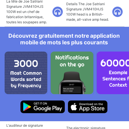
La tête de Joe Satriani
Details The Joe Satriani
Signature JVM410HJS
Signature JVM410HJS
100W est un chef de
100W head is a British-
fabrication britannique,
made, all-valve amp head.
toutes les soupapes amp.
Découvrez gratuitement notre application
mobile de mots les plus courants
L'auditeur de signature
The electronic signature