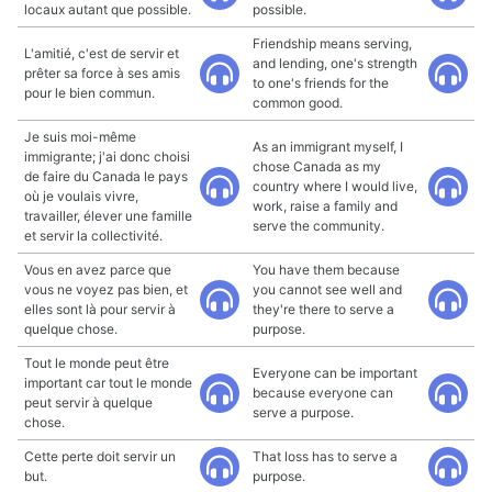
locaux autant que possible.
possible.
Friendship means serving,
L'amitié, c'est de servir et
and lending, one's strength
prêter sa force à ses amis
to one's friends for the
pour le bien commun.
common good.
Je suis moi-même
As an immigrant myself, I
immigrante; j'ai donc choisi
chose Canada as my
de faire du Canada le pays
country where I would live,
où je voulais vivre,
work, raise a family and
travailler, élever une famille
serve the community.
et servir la collectivité.
Vous en avez parce que
You have them because
vous ne voyez pas bien, et
you cannot see well and
elles sont là pour servir à
they're there to serve a
quelque chose.
purpose.
Tout le monde peut être
Everyone can be important
important car tout le monde
because everyone can
peut servir à quelque
serve a purpose.
chose.
Cette perte doit servir un
That loss has to serve a
but.
purpose.