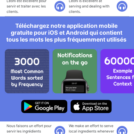
Leoni est excellent pour
Leoni is excellent at
servir et traiter avec les
serving and dealing with
clients.
clients.
Téléchargez notre application mobile
gratuite pour iOS et Android qui contient
tous les mots les plus fréquemment utilisés
Nous faisons un effort pour
We make an effort to serve
servir les ingrédients
local ingredients whenever