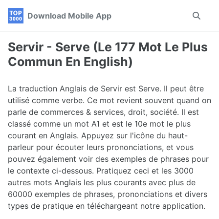
Skip
Skip
Skip
Download Mobile App
Toggle
to
to
to
search
primary
content
footer
navigation
Servir - Serve (Le 177 Mot Le Plus
Commun En English)
La traduction Anglais de Servir est Serve. Il peut être
utilisé comme verbe. Ce mot revient souvent quand on
parle de commerces & services, droit, société. Il est
classé comme un mot A1 et est le 10e mot le plus
courant en Anglais. Appuyez sur l'icône du haut-
parleur pour écouter leurs prononciations, et vous
pouvez également voir des exemples de phrases pour
le contexte ci-dessous. Pratiquez ceci et les 3000
autres mots Anglais les plus courants avec plus de
60000 exemples de phrases, prononciations et divers
types de pratique en téléchargeant notre application.