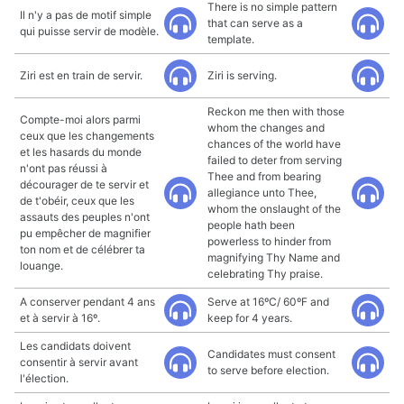
There is no simple pattern
Il n'y a pas de motif simple
that can serve as a
qui puisse servir de modèle.
template.
Ziri est en train de servir.
Ziri is serving.
Reckon me then with those
Compte-moi alors parmi
whom the changes and
ceux que les changements
chances of the world have
et les hasards du monde
failed to deter from serving
n'ont pas réussi à
Thee and from bearing
décourager de te servir et
allegiance unto Thee,
de t'obéir, ceux que les
whom the onslaught of the
assauts des peuples n'ont
people hath been
pu empêcher de magnifier
powerless to hinder from
ton nom et de célébrer ta
magnifying Thy Name and
louange.
celebrating Thy praise.
A conserver pendant 4 ans
Serve at 16ºC/ 60ºF and
et à servir à 16º.
keep for 4 years.
Les candidats doivent
Candidates must consent
consentir à servir avant
to serve before election.
l'élection.