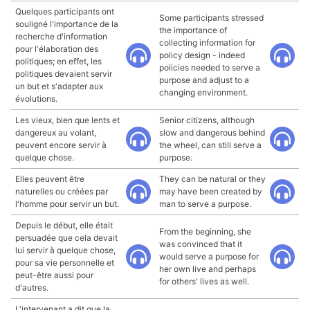
Quelques participants ont
Some participants stressed
souligné l'importance de la
the importance of
recherche d'information
collecting information for
pour l'élaboration des
policy design - indeed
politiques; en effet, les
policies needed to serve a
politiques devaient servir
purpose and adjust to a
un but et s'adapter aux
changing environment.
évolutions.
Les vieux, bien que lents et
Senior citizens, although
dangereux au volant,
slow and dangerous behind
peuvent encore servir à
the wheel, can still serve a
quelque chose.
purpose.
Elles peuvent être
They can be natural or they
naturelles ou créées par
may have been created by
l'homme pour servir un but.
man to serve a purpose.
Depuis le début, elle était
From the beginning, she
persuadée que cela devait
was convinced that it
lui servir à quelque chose,
would serve a purpose for
pour sa vie personnelle et
her own live and perhaps
peut-être aussi pour
for others' lives as well.
d'autres.
L'intervenant a dit que la