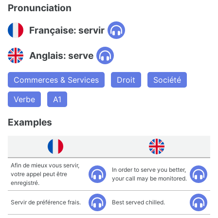
Pronunciation
Française: servir
Anglais: serve
Commerces & Services
Droit
Société
Verbe
A1
Examples
Afin de mieux vous servir,
In order to serve you better,
votre appel peut être
your call may be monitored.
enregistré.
Servir de préférence frais.
Best served chilled.