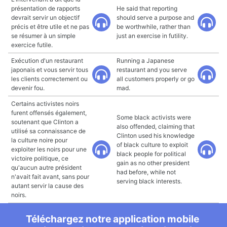
présentation de rapports
He said that reporting
devrait servir un objectif
should serve a purpose and
précis et être utile et ne pas
be worthwhile, rather than
se résumer à un simple
just an exercise in futility.
exercice futile.
Exécution d'un restaurant
Running a Japanese
japonais et vous servir tous
restaurant and you serve
les clients correctement ou
all customers properly or go
devenir fou.
mad.
Certains activistes noirs
furent offensés également,
Some black activists were
soutenant que Clinton a
also offended, claiming that
utilisé sa connaissance de
Clinton used his knowledge
la culture noire pour
of black culture to exploit
exploiter les noirs pour une
black people for political
victoire politique, ce
gain as no other president
qu'aucun autre président
had before, while not
n'avait fait avant, sans pour
serving black interests.
autant servir la cause des
noirs.
Téléchargez notre application mobile