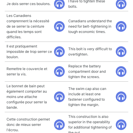
I have to tighten these
Je dois serrer ces boulons.
bolts.
Les Canadiens
comprennent la nécessité
Canadians understand the
de se serrer la ceinture
need for belt-tightening in
quand les temps sont
tough economic times.
difficiles.
Il est pratiquement
This bolt is very difficult to
impossible de trop serrer ce
overtighten.
boulon.
Replace the battery
Remettre le couvercle et
compartment door and
serrer la vis.
tighten the screws.
Le bonnet de bain peut
The swim cap also can
également comporter au
include at least one
moins une attache
fastener configured to
configurée pour serrer la
tighten the margin.
bande.
This construction is also
Cette construction permet
superior in the operability
donc de mieux serrer
for additional tightening of
l'écrou.
the nut.