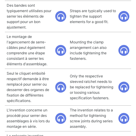
Des bandes sont
typiquement utilisées pour
Straps are typically used to
serrer les éléments de
tighten the support
support pour un bon
elements for a good fit.
ajustement.
Le montage de
l'agencement de serre-
Mounting the clamp
câbles peut également
arrangement can also
comprendre une étape
include tightening the
consistant à serrer les
fasteners.
éléments d'assemblage.
Seul le cliquet emboité
Only the respective
respectif demande à être
sleeved ratchet needs to
remplacé pour serrer ou
be replaced for tightening
desserrer des organes de
or loosing various
fixation de différentes
specification fasteners.
spécifications.
L'invention concerne un
The invention relates to a
procédé pour serrer des
method for tightening
assemblages à vis lors du
screw joints during series
montage en série.
assembly.
La présente invention