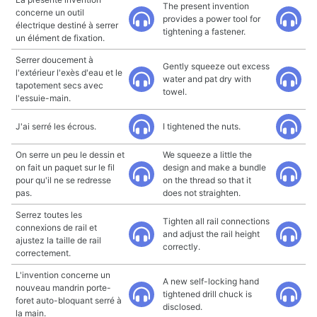
The present invention
concerne un outil
provides a power tool for
électrique destiné à serrer
tightening a fastener.
un élément de fixation.
Serrer doucement à
Gently squeeze out excess
l'extérieur l'exès d'eau et le
water and pat dry with
tapotement secs avec
towel.
l'essuie-main.
J'ai serré les écrous.
I tightened the nuts.
On serre un peu le dessin et
We squeeze a little the
on fait un paquet sur le fil
design and make a bundle
pour qu'il ne se redresse
on the thread so that it
pas.
does not straighten.
Serrez toutes les
Tighten all rail connections
connexions de rail et
and adjust the rail height
ajustez la taille de rail
correctly.
correctement.
L'invention concerne un
A new self-locking hand
nouveau mandrin porte-
tightened drill chuck is
foret auto-bloquant serré à
disclosed.
la main.