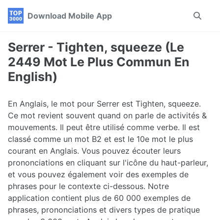
Skip
Skip
Skip
Download Mobile App
Toggle
to
to
to
search
primary
content
footer
navigation
Serrer - Tighten, squeeze (Le
2449 Mot Le Plus Commun En
English)
En Anglais, le mot pour Serrer est Tighten, squeeze.
Ce mot revient souvent quand on parle de activités &
mouvements. Il peut être utilisé comme verbe. Il est
classé comme un mot B2 et est le 10e mot le plus
courant en Anglais. Vous pouvez écouter leurs
prononciations en cliquant sur l'icône du haut-parleur,
et vous pouvez également voir des exemples de
phrases pour le contexte ci-dessous. Notre
application contient plus de 60 000 exemples de
phrases, prononciations et divers types de pratique