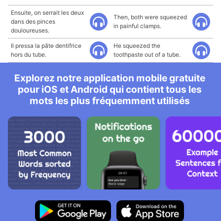
Ensuite, on serrait les deux
Then, both were squeezed
dans des pinces
in painful clamps.
douloureuses.
Il pressa la pâte dentifrice
He squeezed the
hors du tube.
toothpaste out of a tube.
Explorez notre application mobile gratuite
pour iOS et Android qui contient tous les
mots les plus fréquemment utilisés