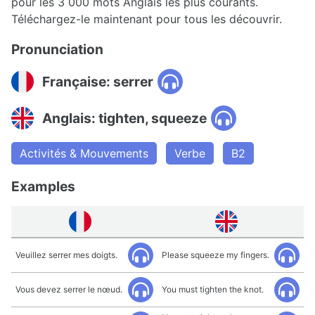
pour les 3 000 mots Anglais les plus courants.
Téléchargez-le maintenant pour tous les découvrir.
Pronunciation
Française: serrer
Anglais: tighten, squeeze
Activités & Mouvements
Verbe
B2
Examples
Veuillez serrer mes doigts.
Please squeeze my fingers.
Vous devez serrer le nœud.
You must tighten the knot.