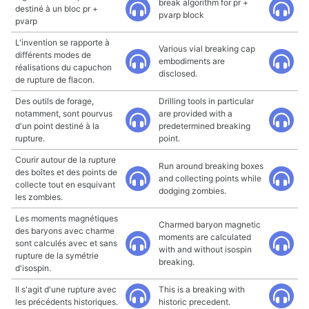
break algorithm for pr +
destiné à un bloc pr +
pvarp block
pvarp
L'invention se rapporte à
Various vial breaking cap
différents modes de
embodiments are
réalisations du capuchon
disclosed.
de rupture de flacon.
Des outils de forage,
Drilling tools in particular
notamment, sont pourvus
are provided with a
d'un point destiné à la
predetermined breaking
rupture.
point.
Courir autour de la rupture
Run around breaking boxes
des boîtes et des points de
and collecting points while
collecte tout en esquivant
dodging zombies.
les zombies.
Les moments magnétiques
Charmed baryon magnetic
des baryons avec charme
moments are calculated
sont calculés avec et sans
with and without isospin
rupture de la symétrie
breaking.
d'isospin.
Il s'agit d'une rupture avec
This is a breaking with
les précédents historiques.
historic precedent.