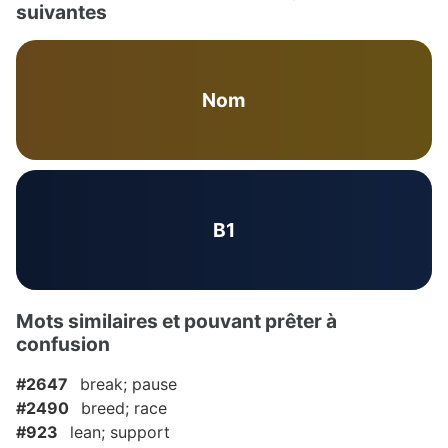
suivantes
Nom
B1
Mots similaires et pouvant prêter à
confusion
#2647
break; pause
#2490
breed; race
#923
lean; support