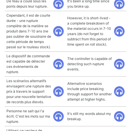
De l’eau a coulé sous les
It's been a long time since
ponts depuis leur rupture.
you broke up.
Cependant, il est de courte
However, it is short-lived -
durée - une rupture
a complete breakdown of
complète de la matière se
the material occurs in 7-10
produit dans 7-10 ans (ne
years (do not forget to
pas oublier de soustraire de
subtract from this period of
cette période de temps
time spent on roll stock).
passé sur le rouleau stock).
Le dispositif de commande
The controller is capable of
est capable de détecter
detecting such rupture
ces événements de
events.
rupture.
Les scénarios alternatifs
Alternative scenarios
envisagent une rupture des
include price breaking
prix à travers le support
through support for another
pour une nouvelle tentative
attempt at higher highs.
de records plus élevés.
Personne ne sait qui l'a
It's still my words about my
écrit. C'est les mots sur ma
breakup.
rupture.
Utilisez ce vecteur de