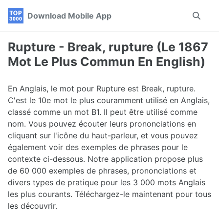
Skip
Skip
Skip
Download Mobile App
Toggle
to
to
to
search
primary
content
footer
navigation
Rupture - Break, rupture (Le 1867
Mot Le Plus Commun En English)
En Anglais, le mot pour Rupture est Break, rupture.
C'est le 10e mot le plus couramment utilisé en Anglais,
classé comme un mot B1. Il peut être utilisé comme
nom. Vous pouvez écouter leurs prononciations en
cliquant sur l'icône du haut-parleur, et vous pouvez
également voir des exemples de phrases pour le
contexte ci-dessous. Notre application propose plus
de 60 000 exemples de phrases, prononciations et
divers types de pratique pour les 3 000 mots Anglais
les plus courants. Téléchargez-le maintenant pour tous
les découvrir.