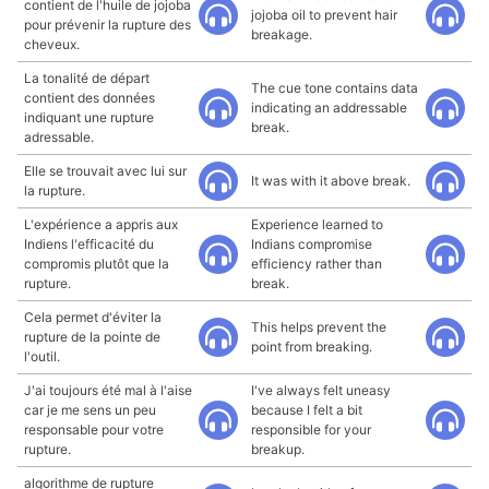
contient de l'huile de jojoba
jojoba oil to prevent hair
pour prévenir la rupture des
breakage.
cheveux.
La tonalité de départ
The cue tone contains data
contient des données
indicating an addressable
indiquant une rupture
break.
adressable.
Elle se trouvait avec lui sur
It was with it above break.
la rupture.
L'expérience a appris aux
Experience learned to
Indiens l'efficacité du
Indians compromise
compromis plutôt que la
efficiency rather than
rupture.
break.
Cela permet d'éviter la
This helps prevent the
rupture de la pointe de
point from breaking.
l'outil.
J'ai toujours été mal à l'aise
I've always felt uneasy
car je me sens un peu
because I felt a bit
responsable pour votre
responsible for your
rupture.
breakup.
algorithme de rupture