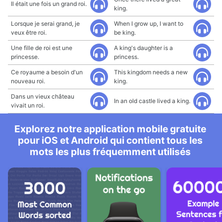
Il était une fois un grand roi.
king.
Lorsque je serai grand, je
When I grow up, I want to
veux être roi.
be king.
Une fille de roi est une
A king's daughter is a
princesse.
princess.
Ce royaume a besoin d'un
This kingdom needs a new
nouveau roi.
king.
Dans un vieux château
In an old castle lived a king.
vivait un roi.
Explorez notre application mobile gratuite
pour iOS et Android qui contient tous les
mots les plus fréquemment utilisés