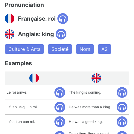
Pronunciation
Française: roi
Anglais: king
Culture & Arts
Société
Nom
A2
Examples
Le roi arrive.
The king is coming.
Il fut plus qu'un roi.
He was more than a king.
Il était un bon roi.
He was a good king.
Once there lived a great