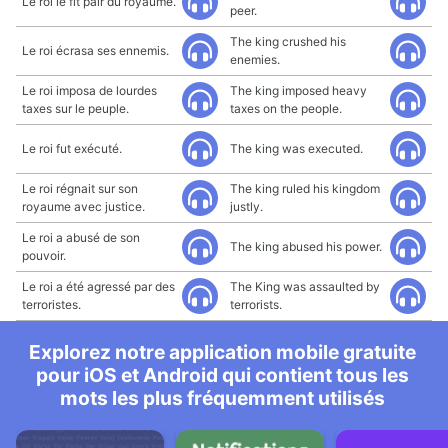
Le roi le fit pair du royaume.
peer.
The king crushed his
Le roi écrasa ses ennemis.
enemies.
Le roi imposa de lourdes
The king imposed heavy
taxes sur le peuple.
taxes on the people.
Le roi fut exécuté.
The king was executed.
Le roi régnait sur son
The king ruled his kingdom
royaume avec justice.
justly.
Le roi a abusé de son
The king abused his power.
pouvoir.
Le roi a été agressé par des
The King was assaulted by
terroristes.
terrorists.
Explorez notre application mobile gratuite
pour iOS et Android qui contient tous les
mots les plus fréquemment utilisés