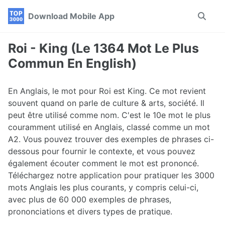
Skip
Skip
Skip
Download Mobile App
Toggle
to
to
to
search
primary
content
footer
navigation
Roi - King (Le 1364 Mot Le Plus
Commun En English)
En Anglais, le mot pour Roi est King. Ce mot revient
souvent quand on parle de culture & arts, société. Il
peut être utilisé comme nom. C'est le 10e mot le plus
couramment utilisé en Anglais, classé comme un mot
A2. Vous pouvez trouver des exemples de phrases ci-
dessous pour fournir le contexte, et vous pouvez
également écouter comment le mot est prononcé.
Téléchargez notre application pour pratiquer les 3000
mots Anglais les plus courants, y compris celui-ci,
avec plus de 60 000 exemples de phrases,
prononciations et divers types de pratique.