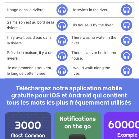
Il nage dans la rivière.
He swims in the river.
Sa maison est au bord de la
His house is by the river.
rivière.
Il n'y avait pas d'eau dans
There was no water in the
la rivière.
river.
Près de la maison, il y a une
There is a river beside the
rivière.
house.
Je me promenais souvent
I would walk along the
le long de cette rivière.
river.
Téléchargez notre application mobile
gratuite pour iOS et Android qui contient
tous les mots les plus fréquemment utilisés