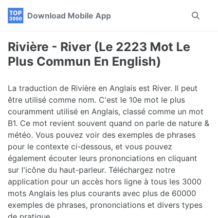
Skip
Skip
Skip
Download Mobile App
Toggle
to
to
to
search
primary
content
footer
navigation
Rivière - River (Le 2223 Mot Le
Plus Commun En English)
La traduction de Rivière en Anglais est River. Il peut
être utilisé comme nom. C'est le 10e mot le plus
couramment utilisé en Anglais, classé comme un mot
B1. Ce mot revient souvent quand on parle de nature &
météo. Vous pouvez voir des exemples de phrases
pour le contexte ci-dessous, et vous pouvez
également écouter leurs prononciations en cliquant
sur l'icône du haut-parleur. Téléchargez notre
application pour un accès hors ligne à tous les 3000
mots Anglais les plus courants avec plus de 60000
exemples de phrases, prononciations et divers types
de pratique.