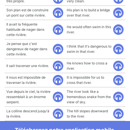
très propre.
very clean.
Son plan est de construire
His plan is to build a bridge
un pont sur cette rivière.
over that river.
Il avait la fréquente
He would often swim in this
habitude de nager dans
river.
cette rivière.
Je pense que c'est
I think that it's dangerous to
dangereux de nager dans
swim in that river.
cette rivière.
He knows how to cross a
Il sait traverser une rivière.
river.
Il nous est impossible de
It is impossible for us to
traverser la rivière.
cross that river.
Vue depuis le ciel, la rivière
The river look like a
ressemblait à un énorme
tremendous snake from the
serpent.
view of sky.
La colline descend jusqu'à
The hill slopes downward
la rivière.
to the river.