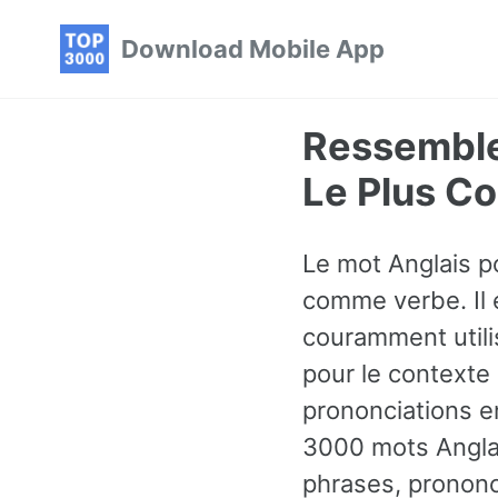
Skip
Skip
Skip
Download Mobile App
to
to
to
primary
content
footer
navigation
Ressembler
Le Plus C
Le mot Anglais po
comme verbe. Il 
couramment utili
pour le contexte
prononciations en
3000 mots Angla
phrases, prononc