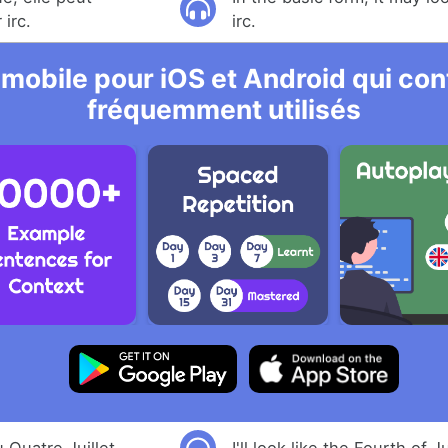
 irc.
irc.
 mobile pour iOS et Android qui cont
fréquemment utilisés
 Quatre Juillet.
I'll look like the Fourth of Ju