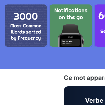
Ce mot appara
Verbe