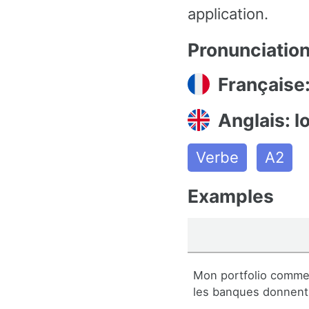
application.
Pronunciatio
Française
Anglais: l
Verbe
A2
Examples
Mon portfolio comme
les banques donnent