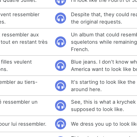
uvent ressembler
Despite that, they could re
es.
the original requests.
t ressembler aux
Un album that could resem
tout en restant très
squeletons while remaining
French.
filles veulent
Blue jeans. I don't know why 
ons.
America want to look like b
mbler au tiers-
It's starting to look like the
around here.
sé ressembler un
See, this is what a kryche
supposed to look like.
pour lui ressembler.
We dress you up to look lik