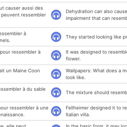
ut causer aussi des
Dehydration can also caus
i peuvent ressembler
impairment that can resem
essembler à
They started looking like p
nels.
 pour ressembler à
It was designed to resemble
flower.
ait un Maine Coon
Wallpapers: What does a m
look like.
essembler à du sable
The mixture should resemb
 pour ressembler à une
Fellheimer designed it to 
Renaissance.
Italian villa.
e, elle peut
In the basic form, it may loo