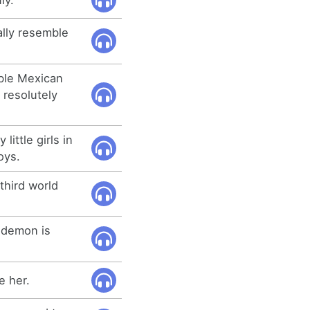
ally resemble
ble Mexican
 resolutely
little girls in
oys.
 third world
k demon is
e her.