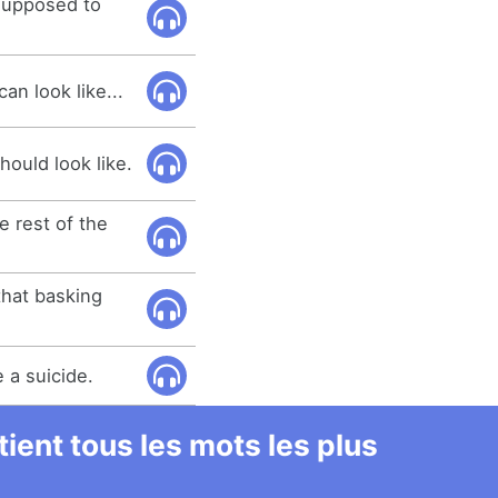
 supposed to
an look like...
hould look like.
e rest of the
 that basking
 a suicide.
ient tous les mots les plus