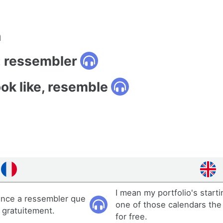
n
: ressembler
ook like, resemble
I mean my portfolio's starti
nce a ressembler que
one of those calendars the
 gratuitement.
for free.