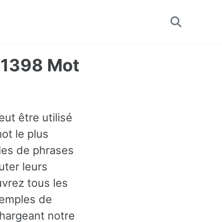
Toggle
search
e 1398 Mot
ut être utilisé
ot le plus
les de phrases
ter leurs
uvrez tous les
xemples de
chargeant notre