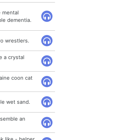
e mental
ble dementia.
ro wrestlers.
 a crystal
aine coon cat
le wet sand.
resemble an
k like - helper