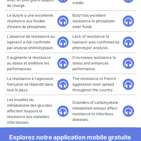
cradle.
de charge.
Le butyle a une excellente
Butyl has excellent
résistance aux fluides
resistance to phosphate
d'esters de phosphate.
ester fluids.
L'absence de résistance au
Lack of resistance to
lopinavir a été confirmée
lopinavir was confirmed by
par analyse phénotypique.
phenotypic analysis.
Il augmente la résistance
It increases resistance to
au stress et améliore les
stress and enhances
performances.
performance.
La résistance à l'agression
The resistance to French
française se répandit dans
aggression soon spread
tout le pays.
throughout the country.
Les troubles du
Disorders of carbohydrate
métabolisme des glucides
metabolism always affect
affectent toujours la
resistance to infectious
résistance aux maladies
diseases.
infectieuses.
Explorez notre application mobile gratuite