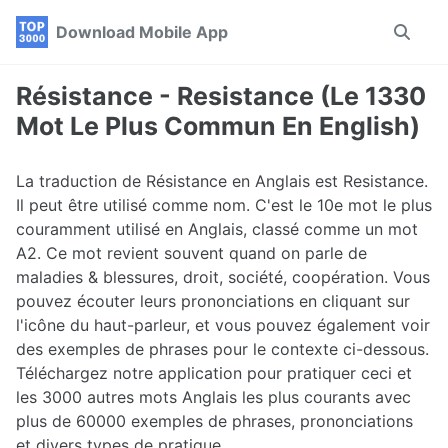
Skip
Skip
Skip
Download Mobile App
Toggle
to
to
to
search
primary
content
footer
navigation
Résistance - Resistance (Le 1330
Mot Le Plus Commun En English)
La traduction de Résistance en Anglais est Resistance.
Il peut être utilisé comme nom. C'est le 10e mot le plus
couramment utilisé en Anglais, classé comme un mot
A2. Ce mot revient souvent quand on parle de
maladies & blessures, droit, société, coopération. Vous
pouvez écouter leurs prononciations en cliquant sur
l'icône du haut-parleur, et vous pouvez également voir
des exemples de phrases pour le contexte ci-dessous.
Téléchargez notre application pour pratiquer ceci et
les 3000 autres mots Anglais les plus courants avec
plus de 60000 exemples de phrases, prononciations
et divers types de pratique.