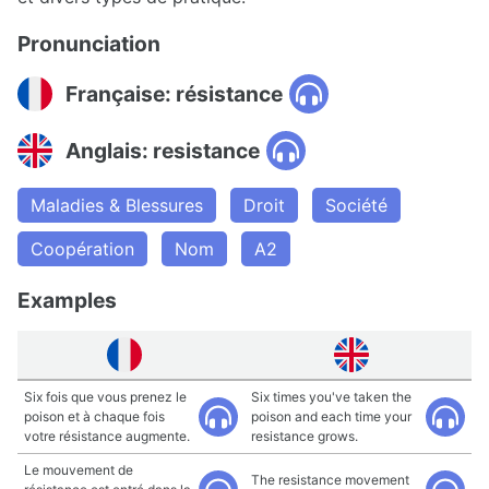
Pronunciation
Française: résistance
Anglais: resistance
Maladies & Blessures
Droit
Société
Coopération
Nom
A2
Examples
Six fois que vous prenez le
Six times you've taken the
poison et à chaque fois
poison and each time your
votre résistance augmente.
resistance grows.
Le mouvement de
The resistance movement