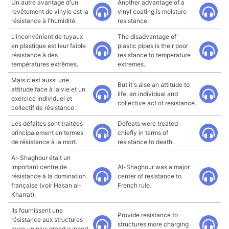
Un autre avantage d'un
Another advantage of a
revêtement de vinyle est la
vinyl coating is moisture
résistance à l'humidité.
resistance.
L'inconvénient de tuyaux
The disadvantage of
en plastique est leur faible
plastic pipes is their poor
résistance à des
resistance to temperature
températures extrêmes.
extremes.
Mais c'est aussi une
But it's also an attitude to
attitude face à la vie et un
life, an individual and
exercice individuel et
collective act of resistance.
collectif de résistance.
Les défaites sont traitées
Defeats were treated
principalement en termes
chiefly in terms of
de résistance à la mort.
resistance to death.
Al-Shaghour était un
important centre de
Al-Shaghour was a major
résistance à la domination
center of resistance to
française (voir Hasan al-
French rule.
Kharrat).
Ils fournissent une
Provide resistance to
résistance aux structures
structures more charging
avec un plus grand support