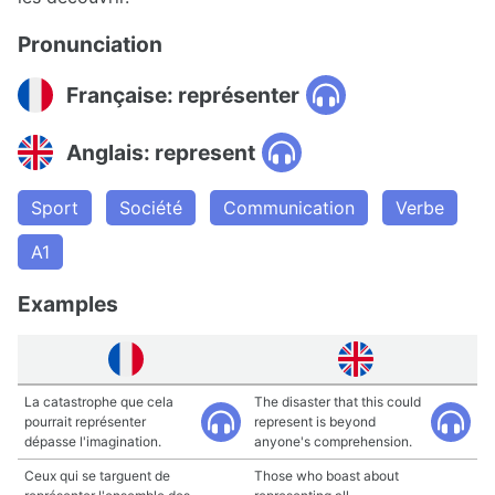
Pronunciation
Française: représenter
Anglais: represent
Sport
Société
Communication
Verbe
A1
Examples
La catastrophe que cela
The disaster that this could
pourrait représenter
represent is beyond
dépasse l'imagination.
anyone's comprehension.
Ceux qui se targuent de
Those who boast about