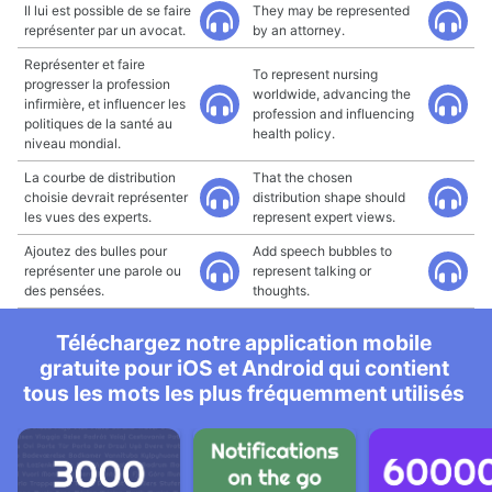
Il lui est possible de se faire
They may be represented
représenter par un avocat.
by an attorney.
Représenter et faire
To represent nursing
progresser la profession
worldwide, advancing the
infirmière, et influencer les
profession and influencing
politiques de la santé au
health policy.
niveau mondial.
La courbe de distribution
That the chosen
choisie devrait représenter
distribution shape should
les vues des experts.
represent expert views.
Ajoutez des bulles pour
Add speech bubbles to
représenter une parole ou
represent talking or
des pensées.
thoughts.
Téléchargez notre application mobile
gratuite pour iOS et Android qui contient
tous les mots les plus fréquemment utilisés