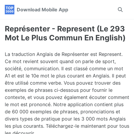
Skip
Skip
Skip
Download Mobile App
Toggle
to
to
to
search
primary
content
footer
navigation
Représenter - Represent (Le 293
Mot Le Plus Commun En English)
La traduction Anglais de Représenter est Represent.
Ce mot revient souvent quand on parle de sport,
société, communication. Il est classé comme un mot
A1 et est le 10e mot le plus courant en Anglais. Il peut
être utilisé comme verbe. Vous pouvez trouver des
exemples de phrases ci-dessous pour fournir le
contexte, et vous pouvez également écouter comment
le mot est prononcé. Notre application contient plus
de 60 000 exemples de phrases, prononciations et
divers types de pratique pour les 3 000 mots Anglais
les plus courants. Téléchargez-le maintenant pour tous
les découvrir.