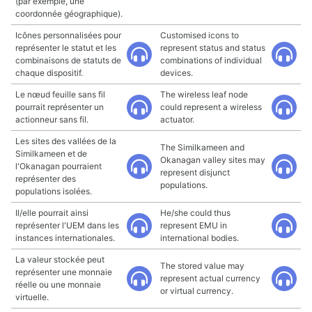
(par exemple, une
coordonnée géographique).
Icônes personnalisées pour
Customised icons to
représenter le statut et les
represent status and status
combinaisons de statuts de
combinations of individual
chaque dispositif.
devices.
Le nœud feuille sans fil
The wireless leaf node
pourrait représenter un
could represent a wireless
actionneur sans fil.
actuator.
Les sites des vallées de la
The Similkameen and
Similkameen et de
Okanagan valley sites may
l'Okanagan pourraient
represent disjunct
représenter des
populations.
populations isolées.
Il/elle pourrait ainsi
He/she could thus
représenter l'UEM dans les
represent EMU in
instances internationales.
international bodies.
La valeur stockée peut
The stored value may
représenter une monnaie
represent actual currency
réelle ou une monnaie
or virtual currency.
virtuelle.