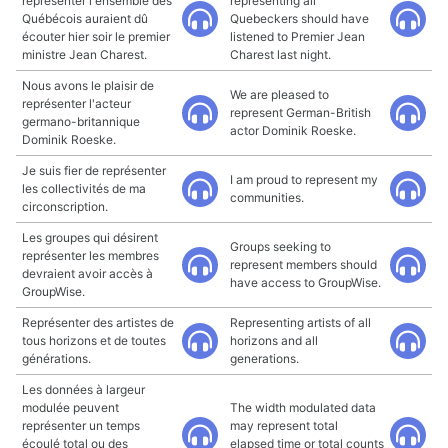
représenter l'ensemble des
representing all
Québécois auraient dû
Quebeckers should have
écouter hier soir le premier
listened to Premier Jean
ministre Jean Charest.
Charest last night.
Nous avons le plaisir de
We are pleased to
représenter l'acteur
represent German-British
germano-britannique
actor Dominik Roeske.
Dominik Roeske.
Je suis fier de représenter
I am proud to represent my
les collectivités de ma
communities.
circonscription.
Les groupes qui désirent
Groups seeking to
représenter les membres
represent members should
devraient avoir accès à
have access to GroupWise.
GroupWise.
Représenter des artistes de
Representing artists of all
tous horizons et de toutes
horizons and all
générations.
generations.
Les données à largeur
modulée peuvent
The width modulated data
représenter un temps
may represent total
écoulé total ou des
elapsed time or total counts