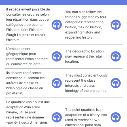
Il est également possible de
You can also follow the
consulter les œuvres selon
threads suggested by four
leur répartition dans quatre
categories: representing
catégories : représenter
history, making history,
l'histoire, faire l'histoire,
expanding history and
élargir l'histoire et rouvrir
reopening history.
l'histoire.
L'emplacement
The geographic location
géographique peut
may represent the retail
représenter l'emplacement
location.
du commerce de détail.
Ils doivent représenter
They must conscientiously
consciencieusement les
represent the class
intérêts de classe et
interests and class
l'idéologie de classe du
ideology of the proletariat.
prolétariat.
Le quadtree «point» est une
adaptation d'un arbre
The point quadtree is an
binaire, utilisé pour
adaptation of a binary tree
représenter une donnée
used to represent two-
«point» à deux dimensions
dimensional point data.