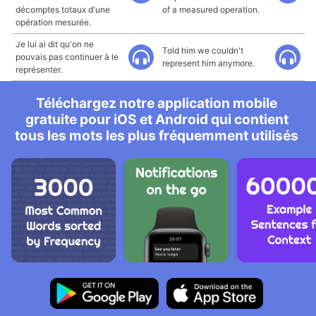
décomptes totaux d'une
of a measured operation.
opération mesurée.
Je lui ai dit qu'on ne
Told him we couldn't
pouvais pas continuer à le
represent him anymore.
représenter.
Téléchargez notre application mobile
gratuite pour iOS et Android qui contient
tous les mots les plus fréquemment utilisés