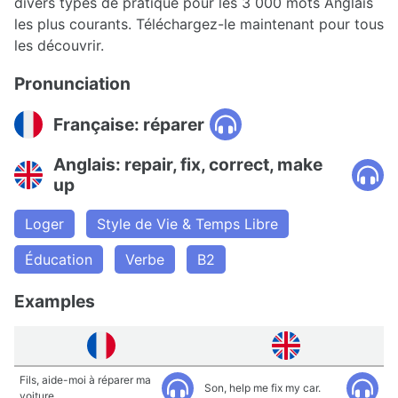
divers types de pratique pour les 3 000 mots Anglais
les plus courants. Téléchargez-le maintenant pour tous
les découvrir.
Pronunciation
Française: réparer
Anglais: repair, fix, correct, make
up
Loger
Style de Vie & Temps Libre
Éducation
Verbe
B2
Examples
Fils, aide-moi à réparer ma
Son, help me fix my car.
voiture.