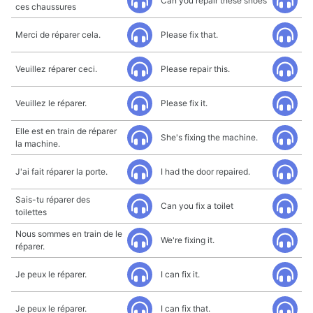
Can you repair these shoes
ces chaussures
Merci de réparer cela.
Please fix that.
Veuillez réparer ceci.
Please repair this.
Veuillez le réparer.
Please fix it.
Elle est en train de réparer
She's fixing the machine.
la machine.
J'ai fait réparer la porte.
I had the door repaired.
Sais-tu réparer des
Can you fix a toilet
toilettes
Nous sommes en train de le
We're fixing it.
réparer.
Je peux le réparer.
I can fix it.
Je peux le réparer.
I can fix that.