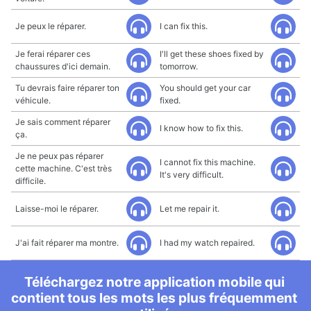
Je peux le réparer.
I can fix this.
Je ferai réparer ces
I'll get these shoes fixed by
chaussures d'ici demain.
tomorrow.
Tu devrais faire réparer ton
You should get your car
véhicule.
fixed.
Je sais comment réparer
I know how to fix this.
ça.
Je ne peux pas réparer
I cannot fix this machine.
cette machine. C'est très
It's very difficult.
difficile.
Laisse-moi le réparer.
Let me repair it.
J'ai fait réparer ma montre.
I had my watch repaired.
Téléchargez notre application mobile qui
contient tous les mots les plus fréquemment