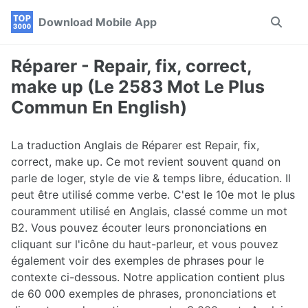
Skip
Skip
Skip
Download Mobile App
Toggle
to
to
to
search
primary
content
footer
navigation
Réparer - Repair, fix, correct,
make up (Le 2583 Mot Le Plus
Commun En English)
La traduction Anglais de Réparer est Repair, fix,
correct, make up. Ce mot revient souvent quand on
parle de loger, style de vie & temps libre, éducation. Il
peut être utilisé comme verbe. C'est le 10e mot le plus
couramment utilisé en Anglais, classé comme un mot
B2. Vous pouvez écouter leurs prononciations en
cliquant sur l'icône du haut-parleur, et vous pouvez
également voir des exemples de phrases pour le
contexte ci-dessous. Notre application contient plus
de 60 000 exemples de phrases, prononciations et