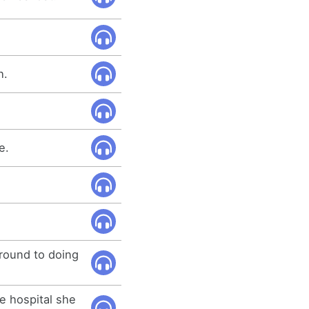
h.
e.
around to doing
e hospital she