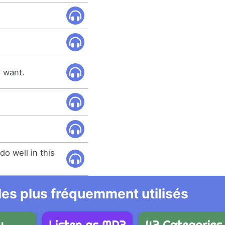
u want.
do well in this
 les plus fréquemment utilisés