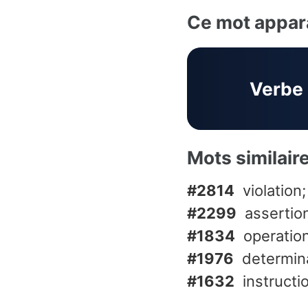
Ce mot appara
Verbe
Mots similair
#2814
violation
#2299
assertion
#1834
operation
#1976
determina
#1632
instructi