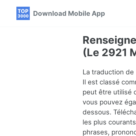
Skip
Skip
Skip
Download Mobile App
to
to
to
primary
content
footer
navigation
Renseigner
(Le 2921 
La traduction de 
Il est classé com
peut être utilis
vous pouvez égal
dessous. Télécha
les plus courant
phrases, prononc