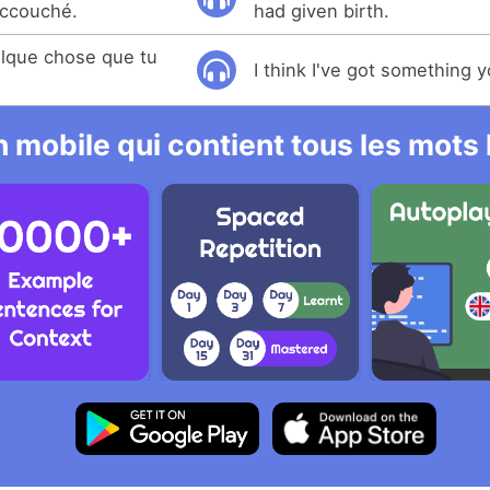
 accouché.
had given birth.
elque chose que tu
I think I've got something 
 mobile qui contient tous les mots