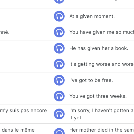
At a given moment.
nné.
You have given me so muc
.
He has given her a book.
It's getting worse and wors
I've got to be free.
.
You've got three weeks.
 m'y suis pas encore
I'm sorry, I haven't gotten 
it yet.
e dans le même
Her mother died in the sam