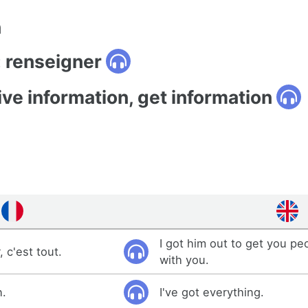
n
: renseigner
ive information, get information
I got him out to get you pe
 c'est tout.
with you.
n.
I've got everything.