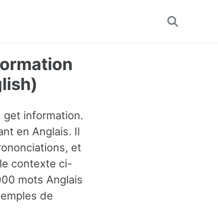
Toggle
search
formation
lish)
 get information.
nt en Anglais. Il
ononciations, et
e contexte ci-
3000 mots Anglais
exemples de