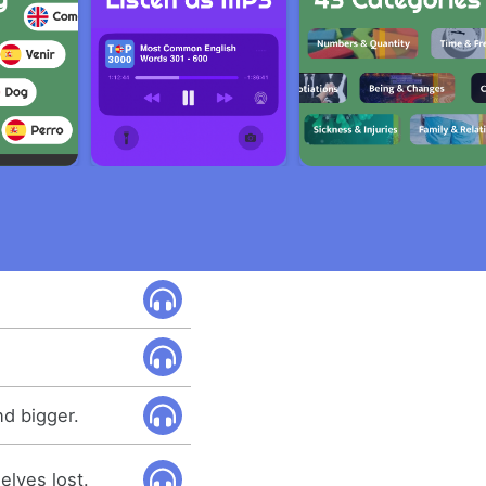
nd bigger.
selves lost.