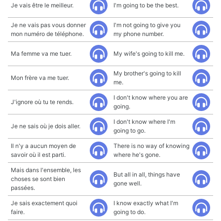
Je vais être le meilleur.
I'm going to be the best.
Je ne vais pas vous donner
I'm not going to give you
mon numéro de téléphone.
my phone number.
Ma femme va me tuer.
My wife's going to kill me.
My brother's going to kill
Mon frère va me tuer.
me.
I don't know where you are
J'ignore où tu te rends.
going.
I don't know where I'm
Je ne sais où je dois aller.
going to go.
Il n'y a aucun moyen de
There is no way of knowing
savoir où il est parti.
where he's gone.
Mais dans l'ensemble, les
But all in all, things have
choses se sont bien
gone well.
passées.
Je sais exactement quoi
I know exactly what I'm
faire.
going to do.