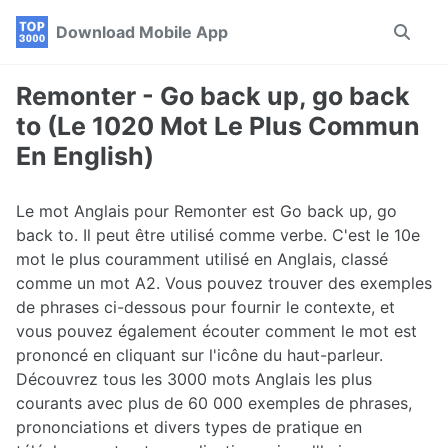
Skip
Skip
Skip
Download Mobile App
Toggle
to
to
to
search
primary
content
footer
navigation
Remonter - Go back up, go back
to (Le 1020 Mot Le Plus Commun
En English)
Le mot Anglais pour Remonter est Go back up, go
back to. Il peut être utilisé comme verbe. C'est le 10e
mot le plus couramment utilisé en Anglais, classé
comme un mot A2. Vous pouvez trouver des exemples
de phrases ci-dessous pour fournir le contexte, et
vous pouvez également écouter comment le mot est
prononcé en cliquant sur l'icône du haut-parleur.
Découvrez tous les 3000 mots Anglais les plus
courants avec plus de 60 000 exemples de phrases,
prononciations et divers types de pratique en