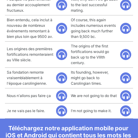
au dernier accouplement
to the last successful
fructueux.
mating.
Bien entendu, cela inclut à
Of course, this again
nouveau de nombreux
includes numerous events
événements remontant à
going back much further
bien plus loin que 9500 av.
than 9,500 bc.
The origins of the first
Les origines des premières
fortifications would go
fortifications remonteraient
back up to the VIIIth
au VIIIe siècle.
century.
Sa fondation remonte
Its founding, however,
vraisemblablement à
might go back to
l'époque carolingienne.
Carolingian times.
Nous n'allons pas faire ça
We are not going to do that
Je ne vais pas le faire.
I'm not going to make it.
Téléchargez notre application mobile pour
iOS et Android qui contient tous les mots les