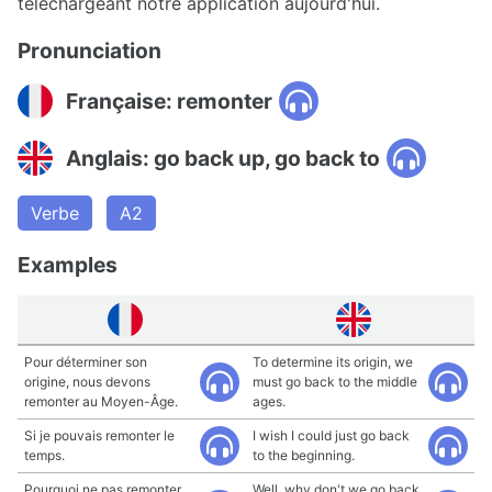
téléchargeant notre application aujourd'hui.
Pronunciation
Française: remonter
Anglais: go back up, go back to
Verbe
A2
Examples
Pour déterminer son
To determine its origin, we
origine, nous devons
must go back to the middle
remonter au Moyen-Âge.
ages.
Si je pouvais remonter le
I wish I could just go back
temps.
to the beginning.
Pourquoi ne pas remonter
Well, why don't we go back