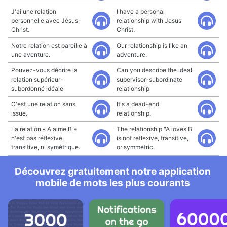
J'ai une relation
I have a personal
personnelle avec Jésus-
relationship with Jesus
Christ.
Christ.
Notre relation est pareille à
Our relationship is like an
une aventure.
adventure.
Pouvez-vous décrire la
Can you describe the ideal
relation supérieur-
supervisor-subordinate
subordonné idéale
relationship
C'est une relation sans
It's a dead-end
issue.
relationship.
La relation « A aime B »
The relationship "A loves B"
n'est pas réflexive,
is not reflexive, transitive,
transitive, ni symétrique.
or symmetric.
Découvrez gratuitement notre application
mobile de mots les plus courants