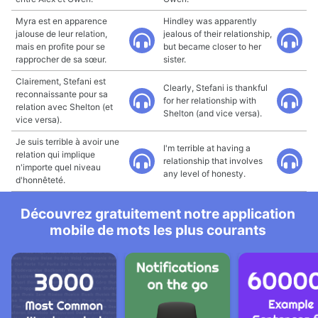
Myra est en apparence
Hindley was apparently
jalouse de leur relation,
jealous of their relationship,
mais en profite pour se
but became closer to her
rapprocher de sa sœur.
sister.
Clairement, Stefani est
Clearly, Stefani is thankful
reconnaissante pour sa
for her relationship with
relation avec Shelton (et
Shelton (and vice versa).
vice versa).
Je suis terrible à avoir une
I'm terrible at having a
relation qui implique
relationship that involves
n'importe quel niveau
any level of honesty.
d'honnêteté.
Découvrez gratuitement notre application
mobile de mots les plus courants