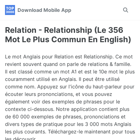
Skip
Skip
Skip
Download Mobile App
Toggle
to
to
to
search
primary
content
footer
navigation
Relation - Relationship (Le 356
Mot Le Plus Commun En English)
Le mot Anglais pour Relation est Relationship. Ce mot
revient souvent quand on parle de relations & famille.
Il est classé comme un mot A1 et est le 10e mot le plus
couramment utilisé en Anglais. Il peut être utilisé
comme nom. Appuyez sur l'icône du haut-parleur pour
écouter leurs prononciations, et vous pouvez
également voir des exemples de phrases pour le
contexte ci-dessous. Notre application contient plus
de 60 000 exemples de phrases, prononciations et
divers types de pratique pour les 3 000 mots Anglais
les plus courants. Téléchargez-le maintenant pour tous
les découvrir.