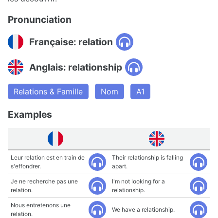
Pronunciation
Française: relation
Anglais: relationship
Relations & Famille
Nom
A1
Examples
Leur relation est en train de
Their relationship is falling
s'effondrer.
apart.
Je ne recherche pas une
I'm not looking for a
relation.
relationship.
Nous entretenons une
We have a relationship.
relation.