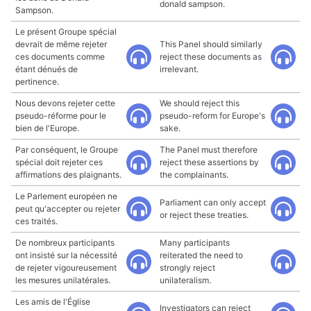
donald sampson.
Sampson.
Le présent Groupe spécial
devrait de même rejeter
This Panel should similarly
ces documents comme
reject these documents as
étant dénués de
irrelevant.
pertinence.
Nous devons rejeter cette
We should reject this
pseudo-réforme pour le
pseudo-reform for Europe's
bien de l'Europe.
sake.
Par conséquent, le Groupe
The Panel must therefore
spécial doit rejeter ces
reject these assertions by
affirmations des plaignants.
the complainants.
Le Parlement européen ne
Parliament can only accept
peut qu'accepter ou rejeter
or reject these treaties.
ces traités.
De nombreux participants
Many participants
ont insisté sur la nécessité
reiterated the need to
de rejeter vigoureusement
strongly reject
les mesures unilatérales.
unilateralism.
Les amis de l'Église
Investigators can reject