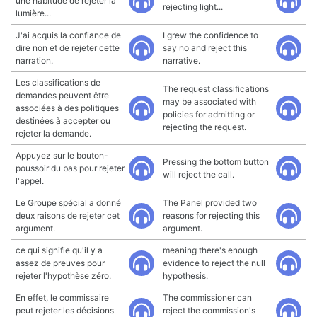
une habitude de rejeter la
rejecting light...
lumière...
J'ai acquis la confiance de
I grew the confidence to
dire non et de rejeter cette
say no and reject this
narration.
narrative.
Les classifications de
The request classifications
demandes peuvent être
may be associated with
associées à des politiques
policies for admitting or
destinées à accepter ou
rejecting the request.
rejeter la demande.
Appuyez sur le bouton-
Pressing the bottom button
poussoir du bas pour rejeter
will reject the call.
l'appel.
Le Groupe spécial a donné
The Panel provided two
deux raisons de rejeter cet
reasons for rejecting this
argument.
argument.
ce qui signifie qu'il y a
meaning there's enough
assez de preuves pour
evidence to reject the null
rejeter l'hypothèse zéro.
hypothesis.
En effet, le commissaire
The commissioner can
peut rejeter les décisions
reject the commission's