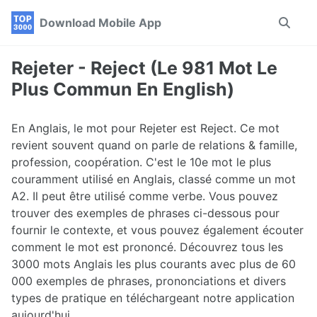
Skip
Skip
Skip
Download Mobile App
Toggle
to
to
to
search
primary
content
footer
navigation
Rejeter - Reject (Le 981 Mot Le
Plus Commun En English)
En Anglais, le mot pour Rejeter est Reject. Ce mot
revient souvent quand on parle de relations & famille,
profession, coopération. C'est le 10e mot le plus
couramment utilisé en Anglais, classé comme un mot
A2. Il peut être utilisé comme verbe. Vous pouvez
trouver des exemples de phrases ci-dessous pour
fournir le contexte, et vous pouvez également écouter
comment le mot est prononcé. Découvrez tous les
3000 mots Anglais les plus courants avec plus de 60
000 exemples de phrases, prononciations et divers
types de pratique en téléchargeant notre application
aujourd'hui.