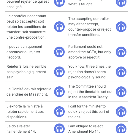
peuvent rejeter ce qui est
what is taught.
enseigné.
Le contrôleur acceptant
The accepting controller
peut soit accepter, soit
may either accept,
rejeter les conditions de
counter-propose or reject
transfert, soit soumettre
transfer conditions.
une contre-proposition.
Il pouvait uniquement
Parliament could not
approuver ou rejeter
amend the ACTA, but only
l'accord.
approve or reject it.
Rejeter 3 fois ne semble
You know, three times the
pas psychologiquement
rejection doesn't seem
sain.
psychologically sound.
The Committee should
Le Comité devrait rejeter le
reject the timetable set out
calendrier de Maastricht.
in the Maastricht Treaty.
J'exhorte la ministre à
I call for the minister to
rejeter rapidement ces
quickly reject this part of
dispositions.
the act.
Je dois rejeter
I am obliged to reject
l'amendement 14.
Amendment No 14.