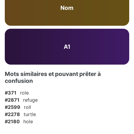
Nom
A1
Mots similaires et pouvant prêter à
confusion
#371
role
#2871
refuge
#2599
roll
#2278
turtle
#2180
hole