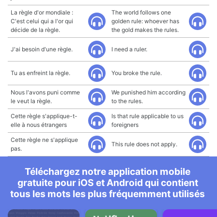
La règle d'or mondiale :
The world follows one
C'est celui qui a l'or qui
golden rule: whoever has
décide de la règle.
the gold makes the rules.
J'ai besoin d'une règle.
I need a ruler.
Tu as enfreint la règle.
You broke the rule.
Nous l'avons puni comme
We punished him according
le veut la règle.
to the rules.
Cette règle s'applique-t-
Is that rule applicable to us
elle à nous étrangers
foreigners
Cette règle ne s'applique
This rule does not apply.
pas.
Téléchargez notre application mobile
gratuite pour iOS et Android qui contient
tous les mots les plus fréquemment utilisés