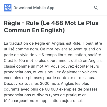
Skip
Skip
Skip
Download Mobile App
Toggle
to
to
to
search
primary
content
footer
navigation
Règle - Rule (Le 488 Mot Le Plus
Commun En English)
La traduction de Règle en Anglais est Rule. Il peut être
utilisé comme nom. Ce mot revient souvent quand on
parle de style de vie & temps libre, éducation, société.
C'est le 10e mot le plus couramment utilisé en Anglais,
classé comme un mot A1. Vous pouvez écouter leurs
prononciations, et vous pouvez également voir des
exemples de phrases pour le contexte ci-dessous.
Découvrez tous les 3000 mots Anglais les plus
courants avec plus de 60 000 exemples de phrases,
prononciations et divers types de pratique en
téléchargeant notre application aujourd'hui.