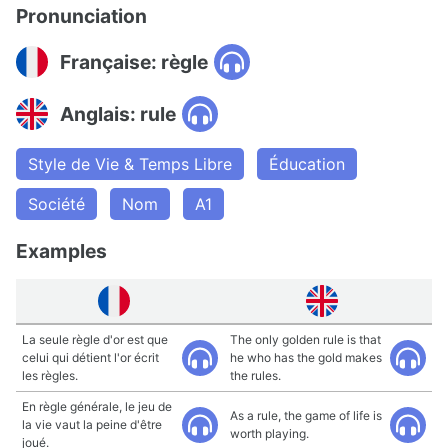
Pronunciation
Française: règle
Anglais: rule
Style de Vie & Temps Libre
Éducation
Société
Nom
A1
Examples
La seule règle d'or est que
The only golden rule is that
celui qui détient l'or écrit
he who has the gold makes
les règles.
the rules.
En règle générale, le jeu de
As a rule, the game of life is
la vie vaut la peine d'être
worth playing.
joué.