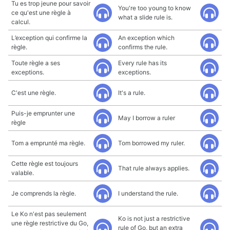
Tu es trop jeune pour savoir
You're too young to know
ce qu'est une règle à
what a slide rule is.
calcul.
L’exception qui confirme la
An exception which
règle.
confirms the rule.
Toute règle a ses
Every rule has its
exceptions.
exceptions.
C'est une règle.
It's a rule.
Puis-je emprunter une
May I borrow a ruler
règle
Tom a emprunté ma règle.
Tom borrowed my ruler.
Cette règle est toujours
That rule always applies.
valable.
Je comprends la règle.
I understand the rule.
Le Ko n'est pas seulement
Ko is not just a restrictive
une règle restrictive du Go,
rule of Go, but an extra