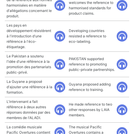
welcomes the reference to
harmonisées en matière
harmonised standards for
d'allégations concernant le
product claims.
produit.
Les pays en
développement résistèrent
Developing countries
à l'introduction d'une
resisted a reference to
référence à l'éco-
eco-labeling.
étiquetage.
Le Pakistan a soutenu
PAKISTAN supported
l'idée d'une référence à la
reference to promoting
promotion des partenariats
public-private partnerships.
public-privé.
La Guyane a proposé
Guyana proposed adding
d'ajouter une référence à la
reference to training.
formation.
L'intervenant a fait
He made reference to two
référence à deux autres
other responses by LAIA
réponses données par des
members.
membres de l'ALADI.
La comédie musicale
The musical Pacific
Pacific Overtures contient
Overtures contains a