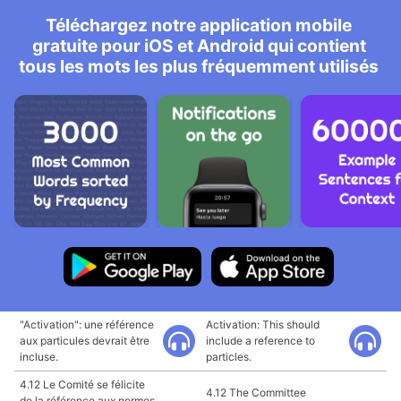
Téléchargez notre application mobile
gratuite pour iOS et Android qui contient
tous les mots les plus fréquemment utilisés
"Activation": une référence
Activation: This should
aux particules devrait être
include a reference to
incluse.
particles.
4.12 Le Comité se félicite
4.12 The Committee
de la référence aux normes