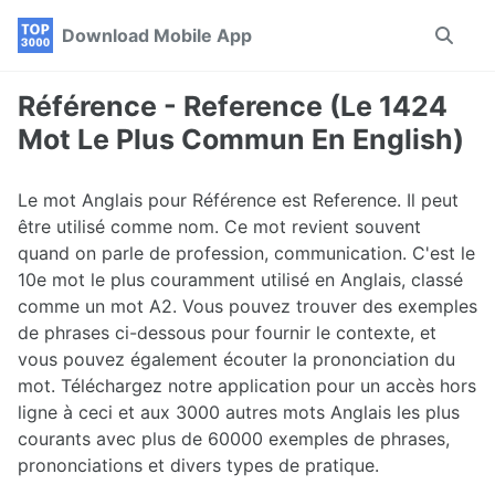
Skip
Skip
Skip
Download Mobile App
Toggle
to
to
to
search
primary
content
footer
navigation
Référence - Reference (Le 1424
Mot Le Plus Commun En English)
Le mot Anglais pour Référence est Reference. Il peut
être utilisé comme nom. Ce mot revient souvent
quand on parle de profession, communication. C'est le
10e mot le plus couramment utilisé en Anglais, classé
comme un mot A2. Vous pouvez trouver des exemples
de phrases ci-dessous pour fournir le contexte, et
vous pouvez également écouter la prononciation du
mot. Téléchargez notre application pour un accès hors
ligne à ceci et aux 3000 autres mots Anglais les plus
courants avec plus de 60000 exemples de phrases,
prononciations et divers types de pratique.