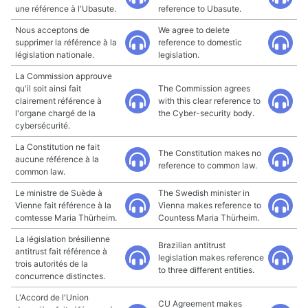
une référence à l'Ubasute.
reference to Ubasute.
Nous acceptons de
We agree to delete
supprimer la référence à la
reference to domestic
législation nationale.
legislation.
La Commission approuve
qu'il soit ainsi fait
The Commission agrees
clairement référence à
with this clear reference to
l'organe chargé de la
the Cyber-security body.
cybersécurité.
La Constitution ne fait
The Constitution makes no
aucune référence à la
reference to common law.
common law.
Le ministre de Suède à
The Swedish minister in
Vienne fait référence à la
Vienna makes reference to
comtesse Maria Thürheim.
Countess Maria Thürheim.
La législation brésilienne
Brazilian antitrust
antitrust fait référence à
legislation makes reference
trois autorités de la
to three different entities.
concurrence distinctes.
L'Accord de l'Union
CU Agreement makes