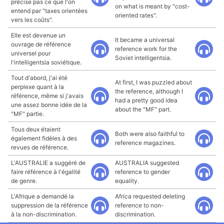
précise pas ce que l'on
on what is meant by "cost-
entend par "taxes orientées
oriented rates".
vers les coûts".
Elle est devenue un
It became a universal
ouvrage de référence
reference work for the
universel pour
Soviet intelligentsia.
l'intelligentsia soviétique.
Tout d'abord, j'ai été
At first, I was puzzled about
perplexe quant à la
the reference, although I
référence, même si j'avais
had a pretty good idea
une assez bonne idée de la
about the "MF" part.
"MF" partie.
Tous deux étaient
Both were also faithful to
également fidèles à des
reference magazines.
revues de référence.
L'AUSTRALIE a suggéré de
AUSTRALIA suggested
faire référence à l'égalité
reference to gender
de genre.
equality.
L'Afrique a demandé la
Africa requested deleting
suppression de la référence
reference to non-
à la non-discrimination.
discrimination.