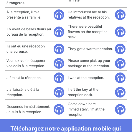
minister.
étrangères.
À la réception, il m'a
He introduced me to his
présenté à sa famille.
relatives at the reception.
There were beautiful
Il y avait de belles fleurs au
flowers on the reception
bureau de la réception.
desk.
Ils ont eu une réception
They got a warm reception.
chaleureuse.
Veuillez venir récupérer
Please come pick up your
vos colis à la réception.
package at the reception.
J'étais à la réception.
I was at the reception.
J'ai laissé la clé à la
I left the key at the
réception.
reception desk.
Come down here
Descends immédiatement.
immediately. I'm at the
Je suis à la réception.
reception.
Téléchargez notre application mobile qui