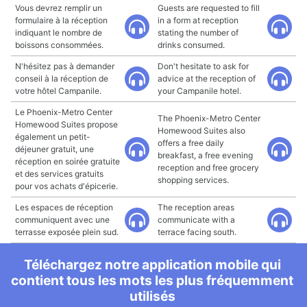
Vous devrez remplir un
Guests are requested to fill
formulaire à la réception
in a form at reception
indiquant le nombre de
stating the number of
boissons consommées.
drinks consumed.
N'hésitez pas à demander
Don't hesitate to ask for
conseil à la réception de
advice at the reception of
votre hôtel Campanile.
your Campanile hotel.
Le Phoenix-Metro Center
The Phoenix-Metro Center
Homewood Suites propose
Homewood Suites also
également un petit-
offers a free daily
déjeuner gratuit, une
breakfast, a free evening
réception en soirée gratuite
reception and free grocery
et des services gratuits
shopping services.
pour vos achats d'épicerie.
Les espaces de réception
The reception areas
communiquent avec une
communicate with a
terrasse exposée plein sud.
terrace facing south.
Téléchargez notre application mobile qui
contient tous les mots les plus fréquemment
utilisés