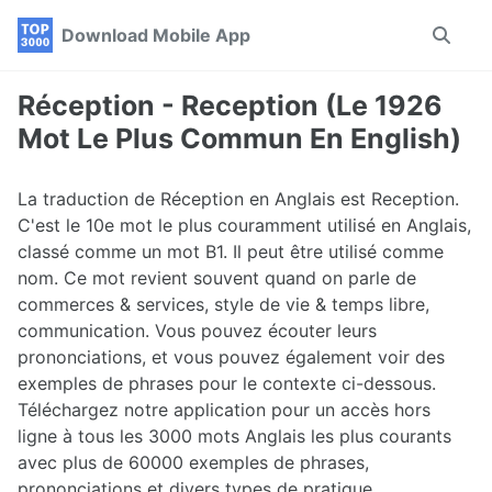
Skip
Skip
Skip
Download Mobile App
Toggle
to
to
to
search
primary
content
footer
navigation
Réception - Reception (Le 1926
Mot Le Plus Commun En English)
La traduction de Réception en Anglais est Reception.
C'est le 10e mot le plus couramment utilisé en Anglais,
classé comme un mot B1. Il peut être utilisé comme
nom. Ce mot revient souvent quand on parle de
commerces & services, style de vie & temps libre,
communication. Vous pouvez écouter leurs
prononciations, et vous pouvez également voir des
exemples de phrases pour le contexte ci-dessous.
Téléchargez notre application pour un accès hors
ligne à tous les 3000 mots Anglais les plus courants
avec plus de 60000 exemples de phrases,
prononciations et divers types de pratique.