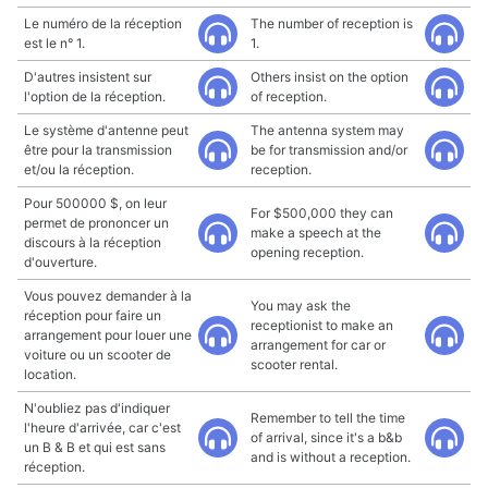
Le numéro de la réception
The number of reception is
est le n° 1.
1.
D'autres insistent sur
Others insist on the option
l'option de la réception.
of reception.
Le système d'antenne peut
The antenna system may
être pour la transmission
be for transmission and/or
et/ou la réception.
reception.
Pour 500000 $, on leur
For $500,000 they can
permet de prononcer un
make a speech at the
discours à la réception
opening reception.
d'ouverture.
Vous pouvez demander à la
You may ask the
réception pour faire un
receptionist to make an
arrangement pour louer une
arrangement for car or
voiture ou un scooter de
scooter rental.
location.
N'oubliez pas d'indiquer
Remember to tell the time
l'heure d'arrivée, car c'est
of arrival, since it's a b&b
un B & B et qui est sans
and is without a reception.
réception.