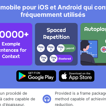
 mobile pour iOS et Android qui cont
fréquemment utilisés
r un procédé de
Provided is a frame packag
r à cadre capable de
method capable of achievi
n d'épaisseur.
reduction.