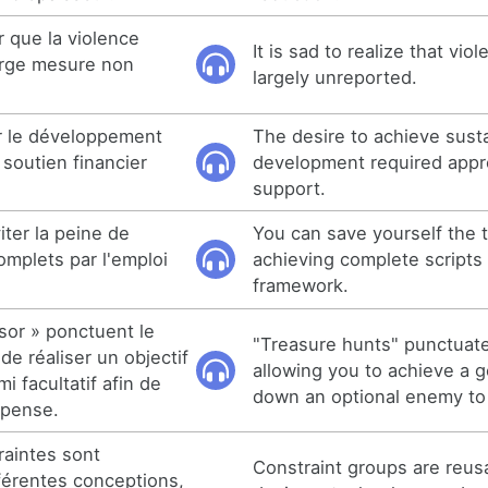
er que la violence
It is sad to realize that vi
rge mesure non
largely unreported.
er le développement
The desire to achieve sust
soutien financier
development required appro
support.
ter la peine de
You can save yourself the t
complets par l'emploi
achieving complete scripts
framework.
sor » ponctuent le
"Treasure hunts" punctuat
de réaliser un objectif
allowing you to achieve a g
i facultatif afin de
down an optional enemy to
mpense.
aintes sont
Constraint groups are reusa
fférentes conceptions,