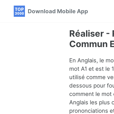
Skip
Skip
Skip
Download Mobile App
to
to
to
primary
content
footer
navigation
Réaliser -
Commun En
En Anglais, le mo
mot A1 et est le 
utilisé comme ve
dessous pour fou
comment le mot e
Anglais les plus
prononciations e