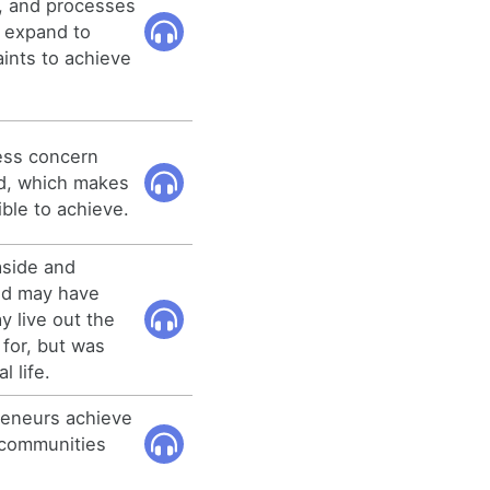
, and processes
y expand to
aints to achieve
ess concern
d, which makes
ble to achieve.
aside and
nd may have
y live out the
 for, but was
l life.
reneurs achieve
 communities