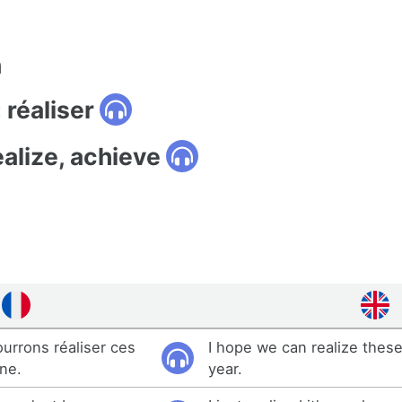
n
 réaliser
ealize, achieve
urrons réaliser ces
I hope we can realize thes
ine.
year.