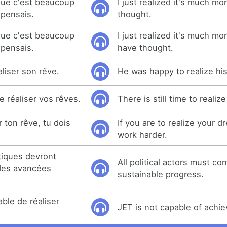
 que c'est beaucoup
I just realized it's much mo
 pensais.
thought.
 que c'est beaucoup
I just realized it's much mo
 pensais.
have thought.
aliser son rêve.
He was happy to realize hi
e réaliser vos rêves.
There is still time to reali
r ton rêve, tu dois
If you are to realize your 
work harder.
tiques devront
All political actors must co
 des avancées
sustainable progress.
ble de réaliser
JET is not capable of achiev