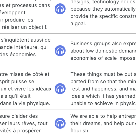
designs, technology nodes
s et processus dans
because they automaticall
développent
provide the specific constr
r produire les
a goal.
réaliser un objectif.
 s'inquiètent aussi de
Business groups also expr
mande intérieure, qui
about low domestic deman
 des économies
economies of scale impossi
tre mises de côté et
These things must be put 
sprit puisse se
parted from so that the mi
ux et vivre les idéaux
rest and happiness, and ma
ais qu'il était
ideals which it has yearned
 dans la vie physique.
unable to achieve in physica
ure d'aider des
We are able to help entrep
ser leurs rêves, tout
their dreams, and help our
ivités à prospérer.
flourish.