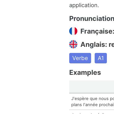
application.
Pronunciatio
Française:
Anglais: r
Verbe
A1
Examples
J'espère que nous po
plans l'année procha