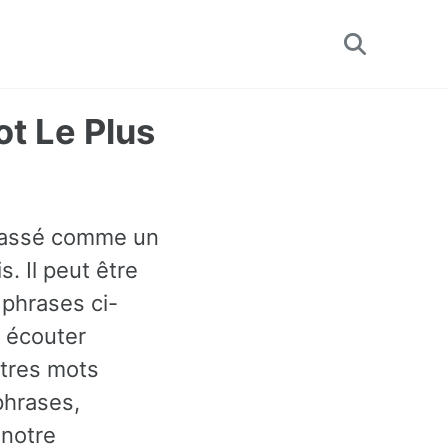
Toggle
search
ot Le Plus
 classé comme un
. Il peut être
phrases ci-
 écouter
utres mots
phrases,
 notre