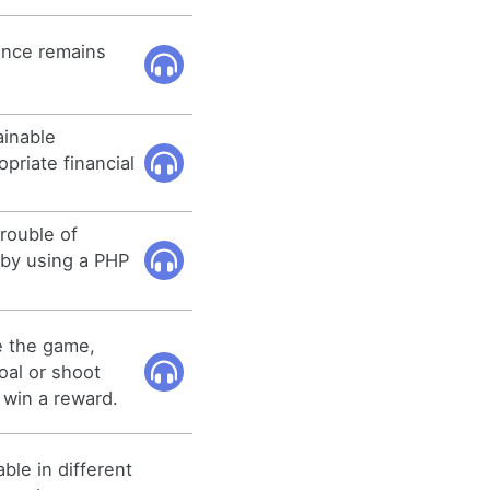
olence remains
ainable
priate financial
rouble of
 by using a PHP
e the game,
oal or shoot
 win a reward.
ble in different