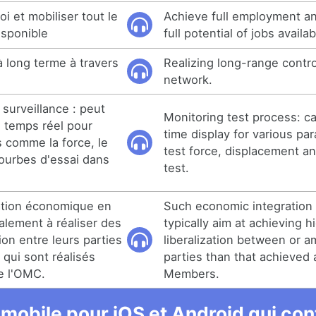
oi et mobiliser tout le
Achieve full employment an
isponible
full potential of jobs availab
à long terme à travers
Realizing long-range contr
network.
surveillance : peut
Monitoring test process: ca
en temps réel pour
time display for various pa
s comme la force, le
test force, displacement an
ourbes d'essai dans
test.
ation économique en
Such economic integration
alement à réaliser des
typically aim at achieving h
ion entre leurs parties
liberalization between or a
qui sont réalisés
parties than that achieve
e l'OMC.
Members.
 mobile pour iOS et Android qui cont