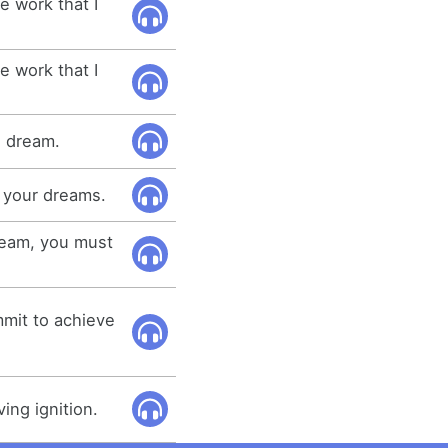
re work that I
re work that I
s dream.
ze your dreams.
dream, you must
mmit to achieve
ing ignition.