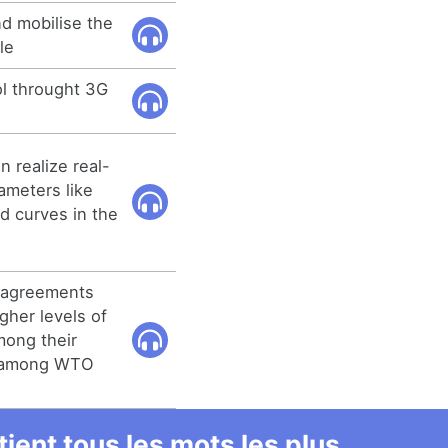
d mobilise the
le
ol throught 3G
n realize real-
rameters like
d curves in the
 agreements
igher levels of
mong their
d among WTO
ient tous les mots les plus