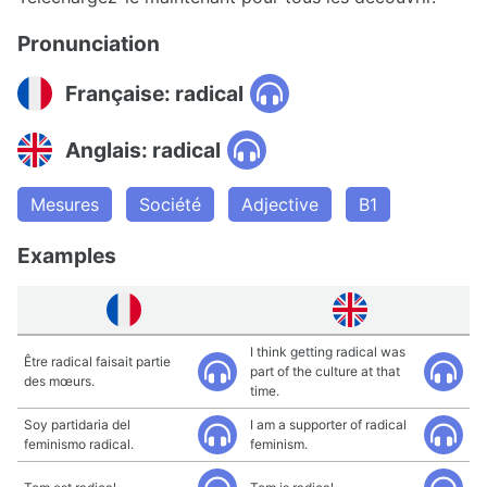
Pronunciation
Française: radical
Anglais: radical
Mesures
Société
Adjective
B1
Examples
I think getting radical was
Être radical faisait partie
part of the culture at that
des mœurs.
time.
Soy partidaria del
I am a supporter of radical
feminismo radical.
feminism.