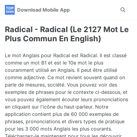
Skip
Skip
Skip
Download Mobile App
Toggle
to
to
to
search
primary
content
footer
navigation
Radical - Radical (Le 2127 Mot Le
Plus Commun En English)
Le mot Anglais pour Radical est Radical. Il est classé
comme un mot B1 et est le 10e mot le plus
couramment utilisé en Anglais. Il peut être utilisé
comme adjective. Ce mot revient souvent quand on
parle de mesures, société. Vous pouvez voir des
exemples de phrases pour le contexte ci-dessous, et
vous pouvez également écouter leurs prononciations
en cliquant sur l'icône du haut-parleur. Notre
application contient plus de 60 000 exemples de
phrases, prononciations et divers types de pratique
pour les 3 000 mots Anglais les plus courants.
Téléchargez-le maintenant pour tous les découvrir.