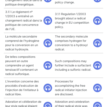
changement radical dans la
policy change.
politique énergétique.
3.1.1 Le règlement nº
3.1.1 Regulation 1/2003
1/2003 a entraîné un
brought about a radical
changement radical dans la
change in EU competition
politique de concurrence
policy.
de l'UE.
La molécule secondaire
The secondary molecule
comprend de l'hydrogène
comprises hydrogen for
pour la conversion en un
conversion to a hydroxyl
radical hydroxyle.
radical.
De telles compositions
peuvent en outre
Such compositions may
comprendre un agent
further include a surfactant
tensioactif contenant un
including a sulfonic radical.
radical sulfonique.
L'invention concerne des
Processes for
procédés d'exécution de
accomplishing the free
l'injection de l'initiateur à
radical initiator injection
radical libre.
are disclosed.
Adoration et célébration de
Adoration and celebration
leur style radical étaient
of their radical style was