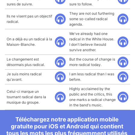
sures de suivre.
sure to follow.
They are not out furthering
Ils ne visent pas un objectif
some so-called radical
radical.
agenda.
We've already had one
On a déjà eu un radical à la
radical in the White House.
Maison-Blanche.
I don't believe itwould
survive another.
Le changement est
But the course of change is
désormais plus radical.
more radical today.
Je suis moins radical
I am less radical than I was
qu'avant.
before.
Highly acclaimed by the
Celui-ci marque un
public and the critics, this
tournant radical dans la
one marks a radical change
musique du groupe.
in the band's music.
Téléchargez notre application mobile
gratuite pour iOS et Android qui contient
tous les mots les plus fréquemment utilisés