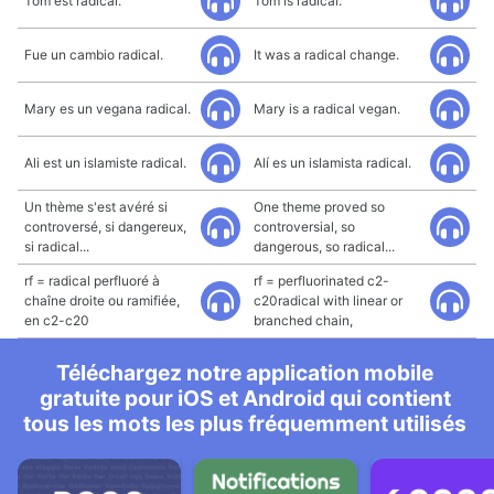
Tom est radical.
Tom is radical.
Fue un cambio radical.
It was a radical change.
Mary es un vegana radical.
Mary is a radical vegan.
Ali est un islamiste radical.
Alí es un islamista radical.
Un thème s'est avéré si
One theme proved so
controversé, si dangereux,
controversial, so
si radical...
dangerous, so radical...
rf = radical perfluoré à
rf = perfluorinated c2-
chaîne droite ou ramifiée,
c20radical with linear or
en c2-c20
branched chain,
Téléchargez notre application mobile
gratuite pour iOS et Android qui contient
tous les mots les plus fréquemment utilisés