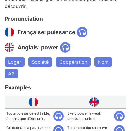
découvrir.
Pronunciation
Française: puissance
Anglais: power
Loger
Société
Coopération
Nom
A2
Examples
Toute puissance est faible,
Every power is weak
à moins que d'être unie.
unless it is united.
Ce moteur n'a pas assez de
That motor doesn't have