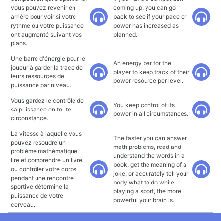
vous pouvez revenir en
coming up, you can go
arrière pour voir si votre
back to see if your pace or
rythme ou votre puissance
power has increased as
ont augmenté suivant vos
planned.
plans.
Une barre d'énergie pour le
An energy bar for the
joueur à garder la trace de
player to keep track of their
leurs ressources de
power resource per level.
puissance par niveau.
Vous gardez le contrôle de
You keep control of its
sa puissance en toute
power in all circumstances.
circonstance.
La vitesse à laquelle vous
The faster you can answer
pouvez résoudre un
math problems, read and
problème mathématique,
understand the words in a
lire et comprendre un livre
book, get the meaning of a
ou contrôler votre corps
joke, or accurately tell your
pendant une rencontre
body what to do while
sportive détermine la
playing a sport, the more
puissance de votre
powerful your brain is.
cerveau.