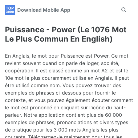
Skip
Skip
Skip
Download Mobile App
Toggle
to
to
to
search
primary
content
footer
navigation
Puissance - Power (Le 1076 Mot
Le Plus Commun En English)
En Anglais, le mot pour Puissance est Power. Ce mot
revient souvent quand on parle de loger, société,
coopération. Il est classé comme un mot A2 et est le
10e mot le plus couramment utilisé en Anglais. Il peut
être utilisé comme nom. Vous pouvez trouver des
exemples de phrases ci-dessous pour fournir le
contexte, et vous pouvez également écouter comment
le mot est prononcé en cliquant sur l'icône du haut-
parleur. Notre application contient plus de 60 000
exemples de phrases, prononciations et divers types
de pratique pour les 3 000 mots Anglais les plus
courants. Téléchargez-le maintenant pour tous les