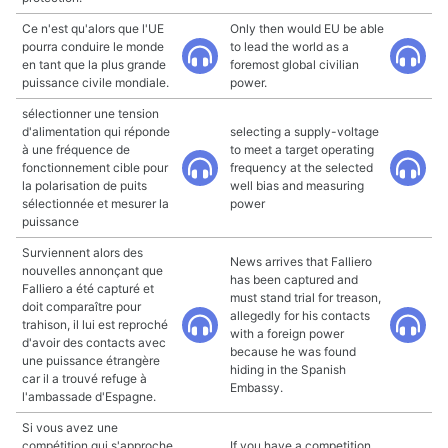
Ce n'est qu'alors que l'UE
Only then would EU be able
pourra conduire le monde
to lead the world as a
en tant que la plus grande
foremost global civilian
puissance civile mondiale.
power.
sélectionner une tension
d'alimentation qui réponde
selecting a supply-voltage
à une fréquence de
to meet a target operating
fonctionnement cible pour
frequency at the selected
la polarisation de puits
well bias and measuring
sélectionnée et mesurer la
power
puissance
Surviennent alors des
News arrives that Falliero
nouvelles annonçant que
has been captured and
Falliero a été capturé et
must stand trial for treason,
doit comparaître pour
allegedly for his contacts
trahison, il lui est reproché
with a foreign power
d'avoir des contacts avec
because he was found
une puissance étrangère
hiding in the Spanish
car il a trouvé refuge à
Embassy.
l'ambassade d'Espagne.
Si vous avez une
compétition qui s'approche,
If you have a competition