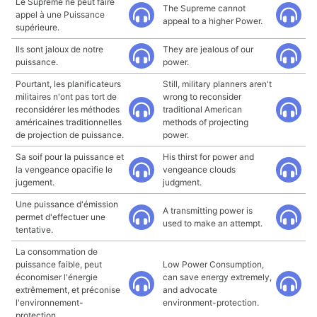
Le Suprême ne peut faire
The Supreme cannot
appel à une Puissance
appeal to a higher Power.
supérieure.
Ils sont jaloux de notre
They are jealous of our
puissance.
power.
Pourtant, les planificateurs
Still, military planners aren't
militaires n'ont pas tort de
wrong to reconsider
reconsidérer les méthodes
traditional American
américaines traditionnelles
methods of projecting
de projection de puissance.
power.
Sa soif pour la puissance et
His thirst for power and
la vengeance opacifie le
vengeance clouds
jugement.
judgment.
Une puissance d'émission
A transmitting power is
permet d'effectuer une
used to make an attempt.
tentative.
La consommation de
puissance faible, peut
Low Power Consumption,
économiser l'énergie
can save energy extremely,
extrêmement, et préconise
and advocate
l'environnement-
environment-protection.
protection.