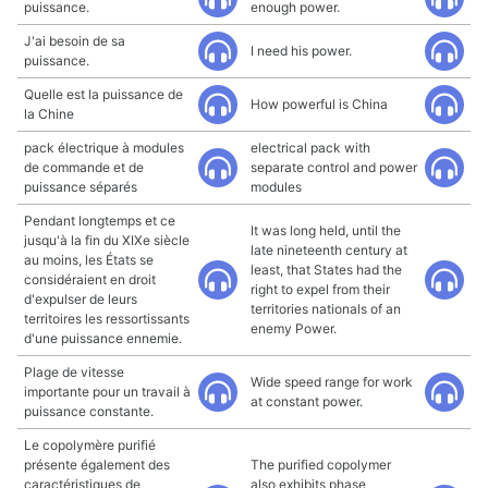
puissance.
enough power.
J'ai besoin de sa
I need his power.
puissance.
Quelle est la puissance de
How powerful is China
la Chine
pack électrique à modules
electrical pack with
de commande et de
separate control and power
puissance séparés
modules
Pendant longtemps et ce
It was long held, until the
jusqu'à la fin du XIXe siècle
late nineteenth century at
au moins, les États se
least, that States had the
considéraient en droit
right to expel from their
d'expulser de leurs
territories nationals of an
territoires les ressortissants
enemy Power.
d'une puissance ennemie.
Plage de vitesse
Wide speed range for work
importante pour un travail à
at constant power.
puissance constante.
Le copolymère purifié
présente également des
The purified copolymer
caractéristiques de
also exhibits phase