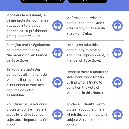
Monsieur le Président, je
Mr President, I wish to
désire protester contre les
protest about the Greek
attaques intolérables
Presidency's intolerable
portées par la présidence
attack on Cuba.
grecque contre Cuba.
Alors j'en profite également
I shall also take this
pour protester contre
opportunity to protest
l'incarcération, en France,
about the imprisonment, in
de José Bové.
France, of José Bové.
Je voudrais protester
I want to protest about the
contre les affirmations de
statement made by Mrs
Mme Lulling, qui essaie
Lulling who is trying to
d'influencer le vote des
condition the vote of
députés de cette
Members in this House.
Assemblée.
Pour terminer, je voudrais
To close, I should like to
protester contre l'heure à
protest about the time at
laquelle le débat sur ce
which this very important
sujet aussi important a été
subject was tabled for
placé.
debate.