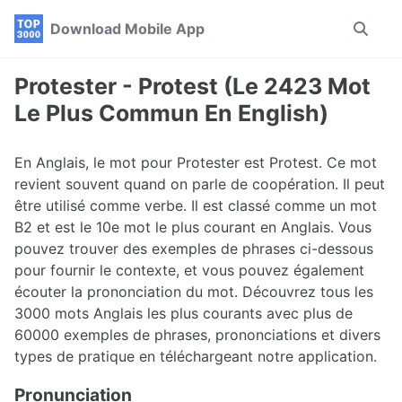
Skip
Skip
Skip
Download Mobile App
Toggle
to
to
to
search
primary
content
footer
navigation
Protester - Protest (Le 2423 Mot
Le Plus Commun En English)
En Anglais, le mot pour Protester est Protest. Ce mot
revient souvent quand on parle de coopération. Il peut
être utilisé comme verbe. Il est classé comme un mot
B2 et est le 10e mot le plus courant en Anglais. Vous
pouvez trouver des exemples de phrases ci-dessous
pour fournir le contexte, et vous pouvez également
écouter la prononciation du mot. Découvrez tous les
3000 mots Anglais les plus courants avec plus de
60000 exemples de phrases, prononciations et divers
types de pratique en téléchargeant notre application.
Pronunciation