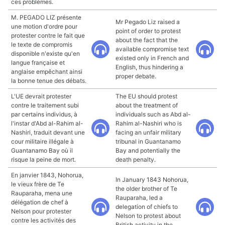
ces problèmes.
M. PEGADO LIZ présente
Mr Pegado Liz raised a
une motion d'ordre pour
point of order to protest
protester contre le fait que
about the fact that the
le texte de compromis
available compromise text
disponible n'existe qu'en
existed only in French and
langue française et
English, thus hindering a
anglaise empêchant ainsi
proper debate.
la bonne tenue des débats.
L'UE devrait protester
The EU should protest
contre le traitement subi
about the treatment of
par certains individus, à
individuals such as Abd al-
l'instar d'Abd al-Rahim al-
Rahim al-Nashiri who is
Nashiri, traduit devant une
facing an unfair military
cour militaire illégale à
tribunal in Guantanamo
Guantanamo Bay où il
Bay and potentially the
risque la peine de mort.
death penalty.
En janvier 1843, Nohorua,
In January 1843 Nohorua,
le vieux frère de Te
the older brother of Te
Rauparaha, mena une
Rauparaha, led a
délégation de chef à
delegation of chiefs to
Nelson pour protester
Nelson to protest about
contre les activités des
British activity in the