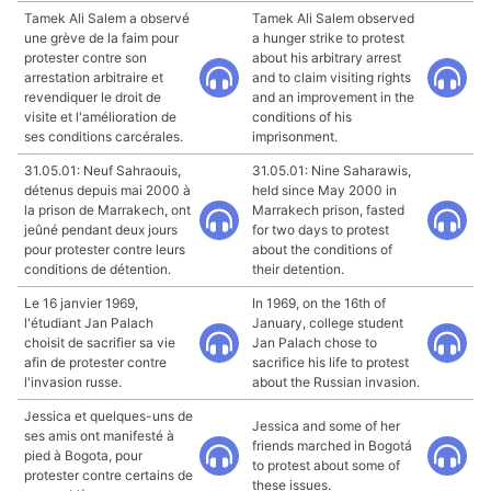
Tamek Ali Salem a observé
Tamek Ali Salem observed
une grève de la faim pour
a hunger strike to protest
protester contre son
about his arbitrary arrest
arrestation arbitraire et
and to claim visiting rights
revendiquer le droit de
and an improvement in the
visite et l'amélioration de
conditions of his
ses conditions carcérales.
imprisonment.
31.05.01: Neuf Sahraouis,
31.05.01: Nine Saharawis,
détenus depuis mai 2000 à
held since May 2000 in
la prison de Marrakech, ont
Marrakech prison, fasted
jeûné pendant deux jours
for two days to protest
pour protester contre leurs
about the conditions of
conditions de détention.
their detention.
Le 16 janvier 1969,
In 1969, on the 16th of
l'étudiant Jan Palach
January, college student
choisit de sacrifier sa vie
Jan Palach chose to
afin de protester contre
sacrifice his life to protest
l'invasion russe.
about the Russian invasion.
Jessica et quelques-uns de
Jessica and some of her
ses amis ont manifesté à
friends marched in Bogotá
pied à Bogota, pour
to protest about some of
protester contre certains de
these issues.