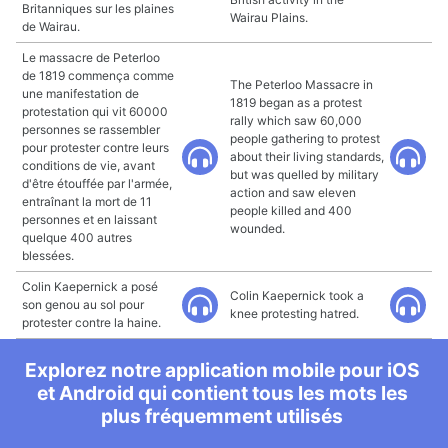
Britanniques sur les plaines
Wairau Plains.
de Wairau.
Le massacre de Peterloo
de 1819 commença comme
The Peterloo Massacre in
une manifestation de
1819 began as a protest
protestation qui vit 60000
rally which saw 60,000
personnes se rassembler
people gathering to protest
pour protester contre leurs
about their living standards,
conditions de vie, avant
but was quelled by military
d'être étouffée par l'armée,
action and saw eleven
entraînant la mort de 11
people killed and 400
personnes et en laissant
wounded.
quelque 400 autres
blessées.
Colin Kaepernick a posé
Colin Kaepernick took a
son genou au sol pour
knee protesting hatred.
protester contre la haine.
Explorez notre application mobile pour iOS
et Android qui contient tous les mots les
plus fréquemment utilisés