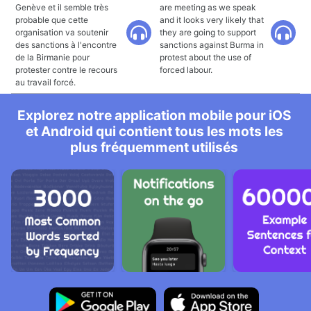
Genève et il semble très
are meeting as we speak
probable que cette
and it looks very likely that
organisation va soutenir
they are going to support
des sanctions à l'encontre
sanctions against Burma in
de la Birmanie pour
protest about the use of
protester contre le recours
forced labour.
au travail forcé.
Explorez notre application mobile pour iOS
et Android qui contient tous les mots les
plus fréquemment utilisés