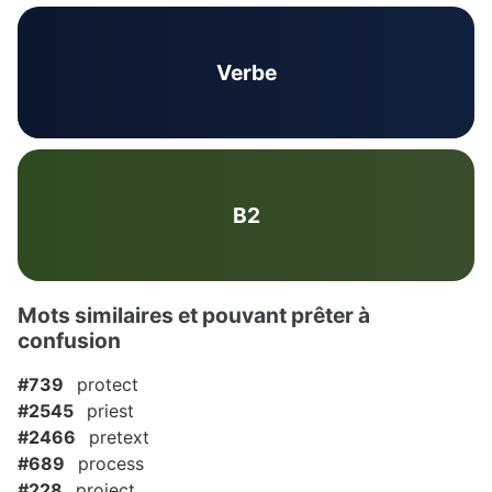
Verbe
B2
Mots similaires et pouvant prêter à
confusion
#739
protect
#2545
priest
#2466
pretext
#689
process
#228
project