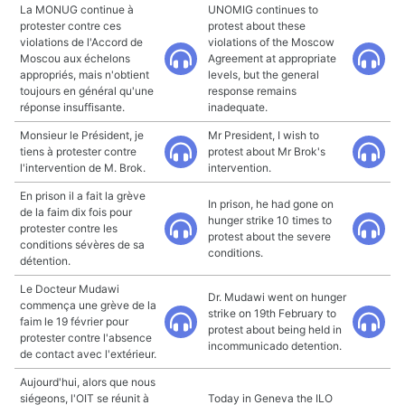
La MONUG continue à
UNOMIG continues to
protester contre ces
protest about these
violations de l'Accord de
violations of the Moscow
Moscou aux échelons
Agreement at appropriate
appropriés, mais n'obtient
levels, but the general
toujours en général qu'une
response remains
réponse insuffisante.
inadequate.
Monsieur le Président, je
Mr President, I wish to
tiens à protester contre
protest about Mr Brok's
l'intervention de M. Brok.
intervention.
En prison il a fait la grève
In prison, he had gone on
de la faim dix fois pour
hunger strike 10 times to
protester contre les
protest about the severe
conditions sévères de sa
conditions.
détention.
Le Docteur Mudawi
Dr. Mudawi went on hunger
commença une grève de la
strike on 19th February to
faim le 19 février pour
protest about being held in
protester contre l'absence
incommunicado detention.
de contact avec l'extérieur.
Aujourd'hui, alors que nous
siégeons, l'OIT se réunit à
Today in Geneva the ILO