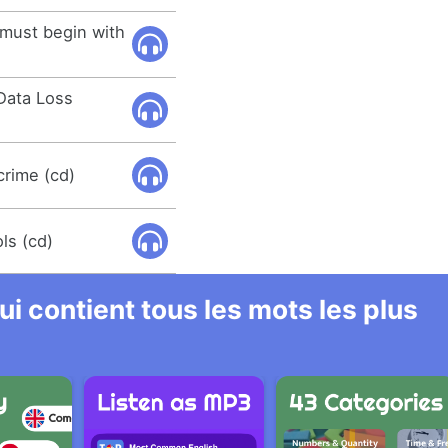
must begin with
 Data Loss
crime (cd)
ls (cd)
i contient tous les mots les plus