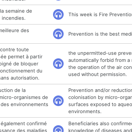
 la semaine de
This week is Fire Preventi
 incendies.
meilleure des
Prevention is the best medi
 contre toute
the unpermitted-use preven
sée permet à partir
automatically forbid from a
oigné de bloquer
the operation of the air co
fonctionnement du
used without permission.
ans autorisation.
ction de la
Prevention and/or reductio
 micro-organismes de
colonisation by micro-orga
 des environnements
surfaces exposed to aque
environments.
t également confirmé
Beneficiaries also confirme
issance des maladies
knowledge of diseases and