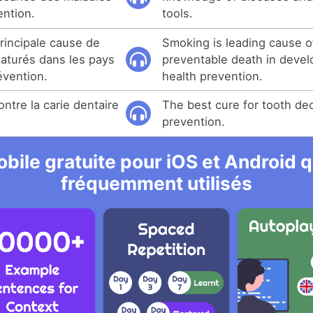
ention.
tools.
rincipale cause de
Smoking is leading cause o
aturés dans les pays
preventable death in devel
évention.
health prevention.
ntre la carie dentaire
The best cure for tooth dec
prevention.
bile gratuite pour iOS et Android qu
fréquemment utilisés