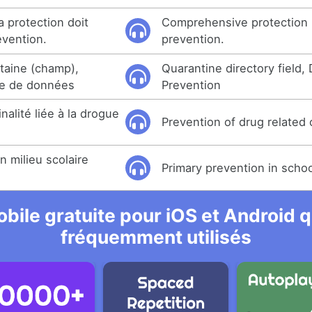
a protection doit
Comprehensive protection 
évention.
prevention.
taine (champ),
Quarantine directory field,
te de données
Prevention
nalité liée à la drogue
Prevention of drug related 
n milieu scolaire
Primary prevention in schoo
bile gratuite pour iOS et Android qu
fréquemment utilisés