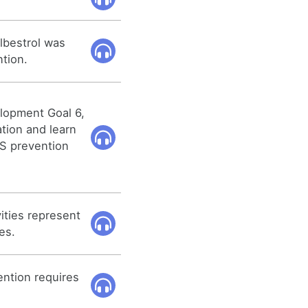
lbestrol was
ntion.
lopment Goal 6,
tion and learn
DS prevention
vities represent
es.
ention requires