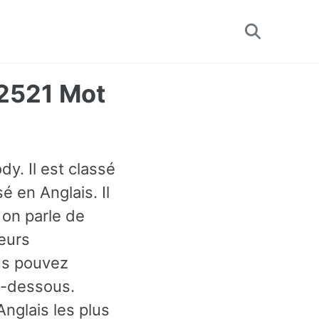
Toggle
search
 2521 Mot
y. Il est classé
 en Anglais. Il
 on parle de
leurs
ous pouvez
i-dessous.
nglais les plus