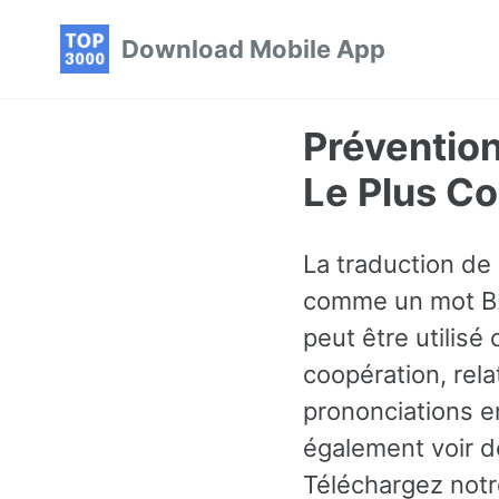
Skip
Skip
Skip
Download Mobile App
to
to
to
primary
content
footer
navigation
Prévention
Le Plus C
La traduction de 
comme un mot B2 
peut être utilis
coopération, rela
prononciations en
également voir d
Téléchargez notr