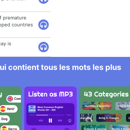
f premature
oped countries
ay is
i contient tous les mots les plus