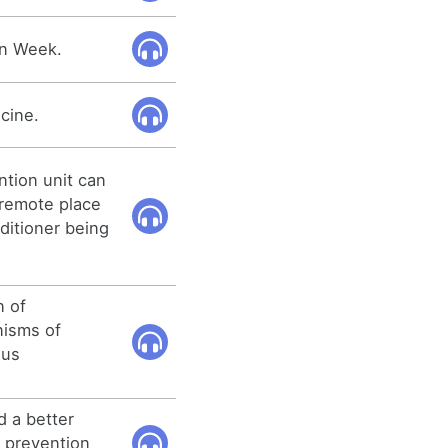
on Week.
cine.
tion unit can
 remote place
nditioner being
n of
nisms of
ous
d a better
 prevention