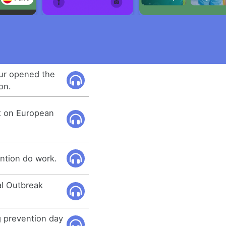
ur opened the
on.
rt on European
ntion do work.
al Outbreak
g prevention day