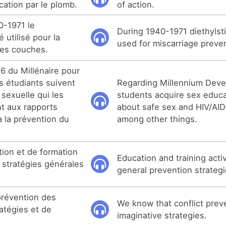
ication par le plomb.
of action.
0-1971 le
During 1940-1971 diethylsti
é utilisé pour la
used for miscarriage preve
ses couches.
 6 du Millénaire pour
s étudiants suivent
Regarding Millennium Deve
sexuelle qui les
students acquire sex educa
t aux rapports
about safe sex and HIV/AI
à la prévention du
among other things.
tion et de formation
Education and training acti
 stratégies générales
general prevention strategi
prévention des
We know that conflict prev
ratégies et de
imaginative strategies.