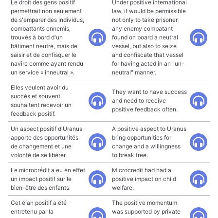
Le droit des gens positif
Under positive international
permettrait non seulement
law, it would be permissible
de s'emparer des individus,
not only to take prisoner
combattants ennemis,
any enemy combatant
trouvés à bord d'un
found on board a neutral
bâtiment neutre, mais de
vessel, but also to seize
saisir et de confisquer le
and confiscate that vessel
navire comme ayant rendu
for having acted in an "un-
un service « inneutral ».
neutral" manner.
Elles veulent avoir du
They want to have success
succès et souvent
and need to receive
souhaitent recevoir un
positive feedback often.
feedback positif.
Un aspect positif d'Uranus
A positive aspect to Uranus
apporte des opportunités
bring opportunities for
de changement et une
change and a willingness
volonté de se libérer.
to break free.
Le microcrédit a eu en effet
Microcredit had had a
un impact positif sur le
positive impact on child
bien-être des enfants.
welfare.
Cet élan positif a été
The positive momentum
entretenu par la
was supported by private