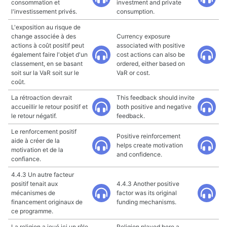
consommation et
investment and private
l'investissement privés.
consumption.
L'exposition au risque de
change associée à des
Currency exposure
actions à coût positif peut
associated with positive
également faire l'objet d'un
cost actions can also be
classement, en se basant
ordered, either based on
soit sur la VaR soit sur le
VaR or cost.
coût.
La rétroaction devrait
This feedback should invite
accueillir le retour positif et
both positive and negative
le retour négatif.
feedback.
Le renforcement positif
Positive reinforcement
aide à créer de la
helps create motivation
motivation et de la
and confidence.
confiance.
4.4.3 Un autre facteur
positif tenait aux
4.4.3 Another positive
mécanismes de
factor was its original
financement originaux de
funding mechanisms.
ce programme.
La religion a joué ici un rôle
Religion played here a