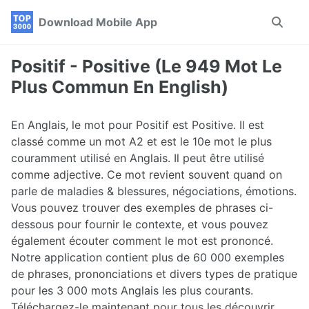
Skip
Skip
Skip
Download Mobile App
Toggle
to
to
to
search
primary
content
footer
navigation
Positif - Positive (Le 949 Mot Le
Plus Commun En English)
En Anglais, le mot pour Positif est Positive. Il est
classé comme un mot A2 et est le 10e mot le plus
couramment utilisé en Anglais. Il peut être utilisé
comme adjective. Ce mot revient souvent quand on
parle de maladies & blessures, négociations, émotions.
Vous pouvez trouver des exemples de phrases ci-
dessous pour fournir le contexte, et vous pouvez
également écouter comment le mot est prononcé.
Notre application contient plus de 60 000 exemples
de phrases, prononciations et divers types de pratique
pour les 3 000 mots Anglais les plus courants.
Téléchargez-le maintenant pour tous les découvrir.