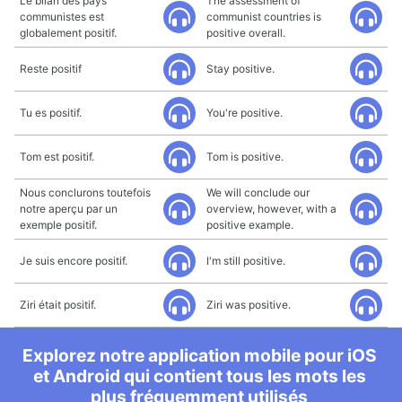
Le bilan des pays
The assessment of
communistes est
communist countries is
globalement positif.
positive overall.
Reste positif
Stay positive.
Tu es positif.
You're positive.
Tom est positif.
Tom is positive.
Nous conclurons toutefois
We will conclude our
notre aperçu par un
overview, however, with a
exemple positif.
positive example.
Je suis encore positif.
I'm still positive.
Ziri était positif.
Ziri was positive.
Explorez notre application mobile pour iOS
et Android qui contient tous les mots les
plus fréquemment utilisés