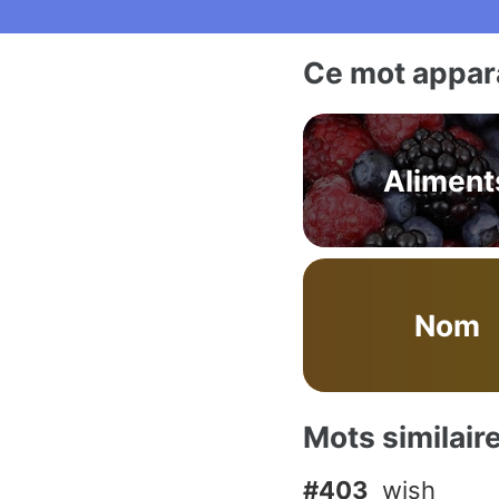
Ce mot appara
Aliment
Nom
Mots similair
#403
wish