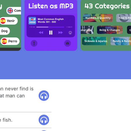
n never find is
hat man can
 fish.