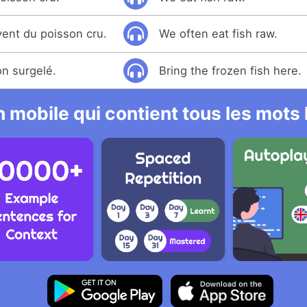
nt du poisson cru.
We often eat fish raw.
on surgelé.
Bring the frozen fish here.
 mobile qui contient tous les mots