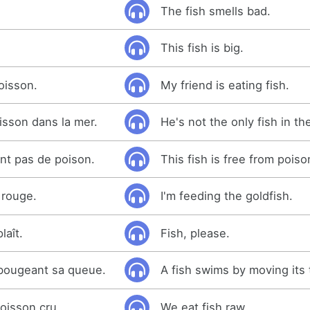
The fish smells bad.
This fish is big.
oisson.
My friend is eating fish.
oisson dans la mer.
He's not the only fish in th
nt pas de poison.
This fish is free from poiso
 rouge.
I'm feeding the goldfish.
laît.
Fish, please.
bougeant sa queue.
A fish swims by moving its t
isson cru.
We eat fish raw.