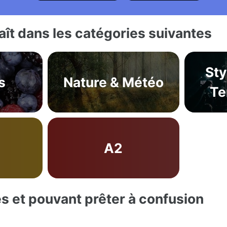
ît dans les catégories suivantes
Sty
s
Nature & Météo
Te
A2
es et pouvant prêter à confusion