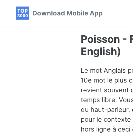
Skip
Skip
Skip
Download Mobile App
to
to
to
primary
content
footer
navigation
Poisson -
English)
Le mot Anglais p
10e mot le plus c
revient souvent 
temps libre. Vous
du haut-parleur,
pour le contexte
hors ligne à ceci