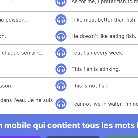
As for me, I prefer fish to 
au poisson.
I like meat better than fish.
on.
He doesn't like eating fish.
 chaque semaine.
I eat fish every week.
This fish is stinking.
isson.
This is not fish.
dans l'eau. Je ne suis
I cannot live in water. I'm no
 mobile qui contient tous les mots