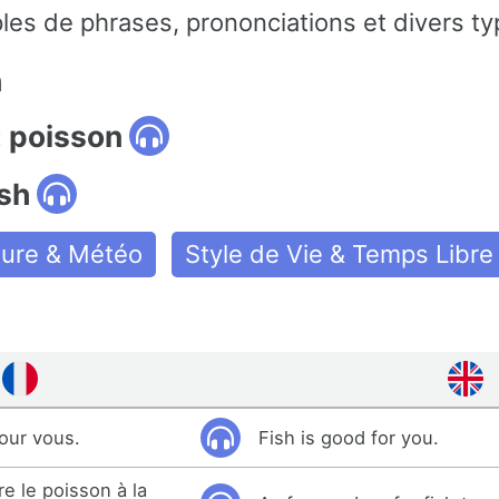
s de phrases, prononciations et divers ty
n
: poisson
ish
ure & Météo
Style de Vie & Temps Libre
our vous.
Fish is good for you.
re le poisson à la