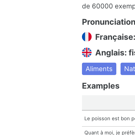
de 60000 exemple
Pronunciatio
Française
Anglais: f
Aliments
Nat
Examples
Le poisson est bon p
Quant à moi, je préfè