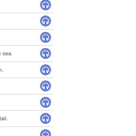
e sea.
n.
ail.