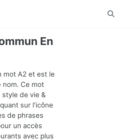
Toggle
search
 Commun En
 mot A2 et est le
me nom. Ce mot
 style de vie &
quant sur l'icône
es de phrases
pour un accès
ourants avec plus