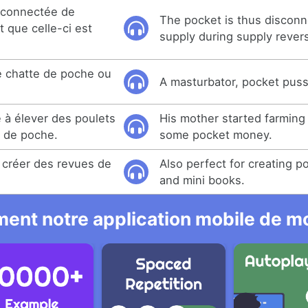
déconnectée de
The pocket is thus discon
t que celle-ci est
supply during supply revers
e chatte de poche ou
A masturbator, pocket pussy
à élever des poulets
His mother started farming
t de poche.
some pocket money.
 créer des revues de
Also perfect for creating p
and mini books.
ent notre application mobile de mo