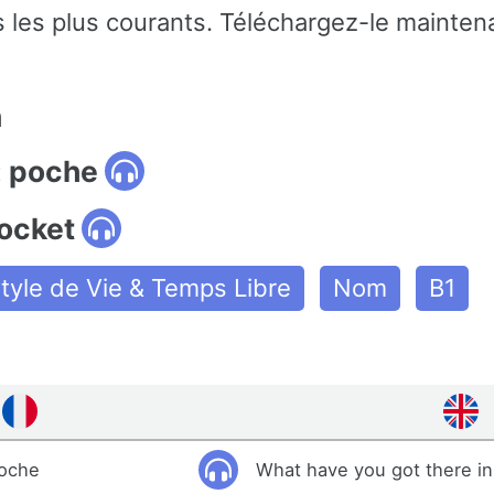
 les plus courants. Téléchargez-le maintena
n
: poche
pocket
tyle de Vie & Temps Libre
Nom
B1
poche
What have you got there in