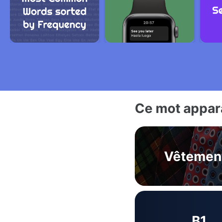
Ce mot appara
Vêtemen
B1