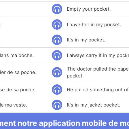
Empty your pocket.
.
I have her in my pocket.
.
It's in my pocket.
 dans ma poche.
I always carry it in my pock
The doctor pulled the pape
pier de sa poche.
pocket.
ose de sa poche.
He pulled something out of
de ma veste.
It's in my jacket pocket.
ent notre application mobile de mo