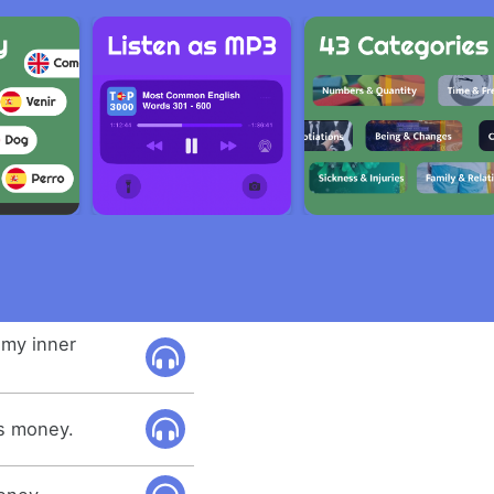
 my inner
s money.