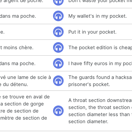
re argent de poche.
Don't waste your pocket m
 dans ma poche.
My wallet's in my pocket.
e.
Put it in your pocket.
st moins chère.
The pocket edition is chea
 dans ma poche.
I have fifty euros in my poc
uvé une lame de scie à
The guards found a hacksa
e du détenu.
prisoner's pocket.
 se trouve en aval de
A throat section downstrea
la section de gorge
section, the throat section 
tre de section de
section diameter less than
iamètre de section de
section diameter.