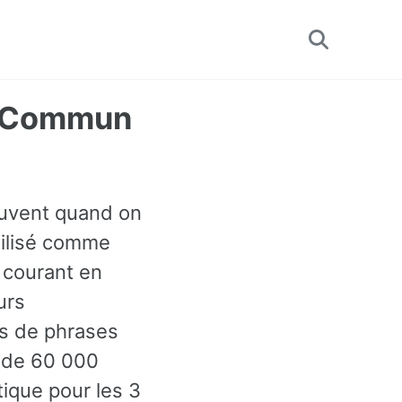
Toggle
search
us Commun
ouvent quand on
utilisé comme
 courant en
urs
es de phrases
s de 60 000
ique pour les 3