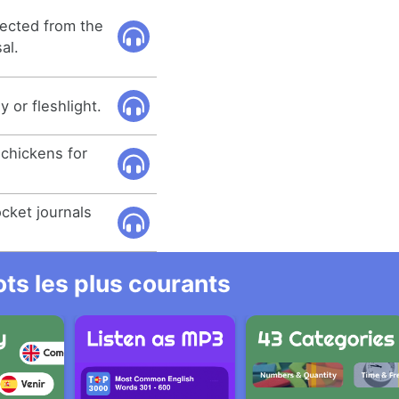
nected from the
al.
 or fleshlight.
 chickens for
ocket journals
ts les plus courants