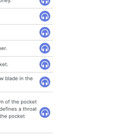
oney.
per.
ket.
w blade in the
m of the pocket
defines a throat
 the pocket