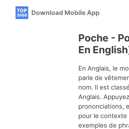
Skip
Skip
Skip
Download Mobile App
to
to
to
primary
content
footer
navigation
Poche - P
En English
En Anglais, le m
parle de vêtement
nom. Il est clas
Anglais. Appuyez 
prononciations, 
pour le contexte
exemples de phra