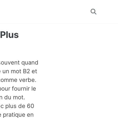
Toggle
search
 Plus
t souvent quand
e un mot B2 et
é comme verbe.
ur fournir le
n du mot.
ec plus de 60
 pratique en