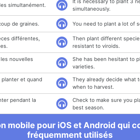
It is necessary to plant 3 
illes simultanément.
simultaneously.
coup de graines.
You need to plant a lot of 
èces différentes,
Then plant different specie
des.
resistant to viroids.
r les nouvelles
She has been hesitant to p
varieties.
i planter et quand
They already decide what t
when to harvest.
ter pendant la
Check to make sure you pla
best season.
n mobile pour iOS et Android qui co
fréquemment utilisés