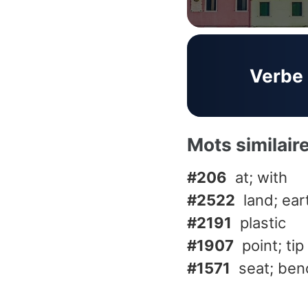
Verbe
Mots similair
#206
at; with
#2522
land; ear
#2191
plastic
#1907
point; tip
#1571
seat; ben