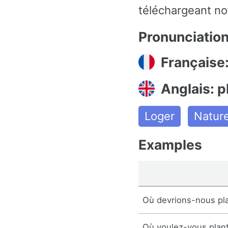
téléchargeant not
Pronunciatio
Française:
Anglais: p
Loger
Natur
Examples
Où devrions-nous pla
Où voulez-vous plant