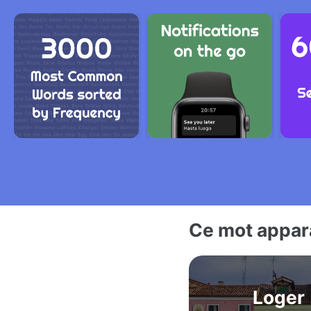
Ce mot appara
Loger