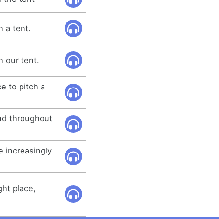
h a tent.
h our tent.
e to pitch a
nd throughout
e increasingly
ght place,