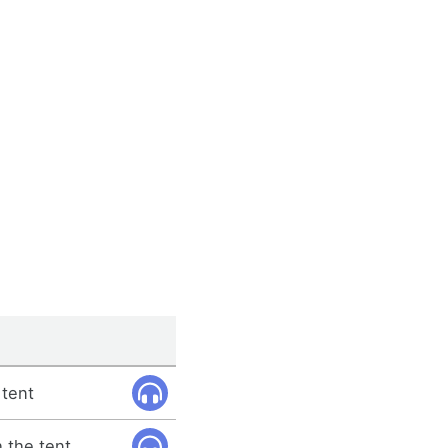
 tent
 the tent