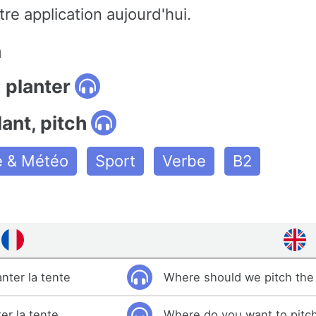
re application aujourd'hui.
n
 planter
lant, pitch
e & Météo
Sport
Verbe
B2
nter la tente
Where should we pitch the
er la tente
Where do you want to pitch