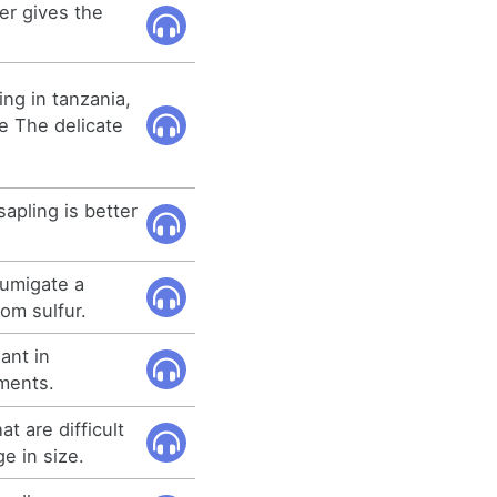
ter gives the
ing in tanzania,
e The delicate
sapling is better
fumigate a
om sulfur.
ant in
yments.
at are difficult
ge in size.