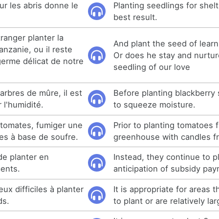
ur les abris donne le
Planting seedlings for shel
best result.
tranger planter la
And plant the seed of learn
anzanie, ou il reste
Or does he stay and nurtur
 germe délicat de notre
seedling of our love
arbres de mûre, il est
Before planting blackberry 
 l'humidité.
to squeeze moisture.
 tomates, fumiger une
Prior to planting tomatoes 
es à base de soufre.
greenhouse with candles fr
 de planter en
Instead, they continue to pl
ents.
anticipation of subsidy pa
eux difficiles à planter
It is appropriate for areas th
ds.
to plant or are relatively lar