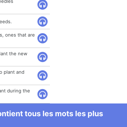
needles
seeds.
s, ones that are
lant the new
o plant and
nt during the
ntient tous les mots les plus