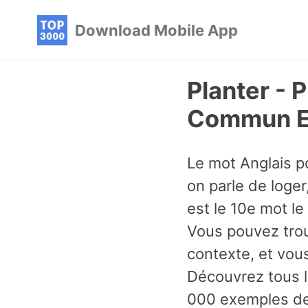
Skip
Skip
Skip
Download Mobile App
to
to
to
primary
content
footer
navigation
Planter - 
Commun En
Le mot Anglais p
on parle de loger
est le 10e mot le
Vous pouvez trou
contexte, et vou
Découvrez tous l
000 exemples de 