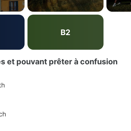
B2
es et pouvant prêter à confusion
th
ch